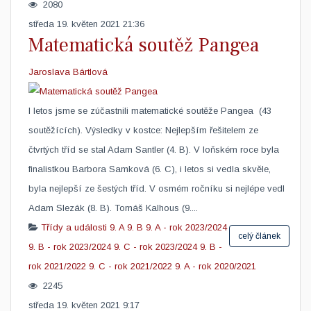
2080
středa 19. květen 2021 21:36
Matematická soutěž Pangea
Jaroslava Bártlová
​I letos jsme se zúčastnili matematické soutěže Pangea (43
soutěžících). Výsledky v kostce: Nejlepším řešitelem ze
čtvrtých tříd se stal Adam Santler (4. B). V loňském roce byla
finalistkou Barbora Samková (6. C), i letos si vedla skvěle,
byla nejlepší ze šestých tříd. V osmém ročníku si nejlépe vedl
Adam Slezák (8. B). Tomáš Kalhous (9....
Třídy a události
9. A
9. B
9. A - rok 2023/2024
celý článek
9. B - rok 2023/2024
9. C - rok 2023/2024
9. B -
rok 2021/2022
9. C - rok 2021/2022
9. A - rok 2020/2021
2245
středa 19. květen 2021 9:17