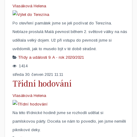
Vlasáková Helena
​Po otevření památek jsme se jeli podívat do Terezína.
Neblaze proslulá Malá pevnost během 2. světové války na nás
udělala velký dojem. Už při vstupu do pevnosti jsme si
uvědomili, jak to muselo být v té době strašné.
Třídy a události
9. A - rok 2020/2021
1414
středa 30. červen 2021 11:11
Třídní hodování
Vlasáková Helena
​Na této třídnické hodině jsme se rozhodli udělat si
pamlskovou párty. Docela se nám to povedlo, jen jsme neměli
piknikové deky.