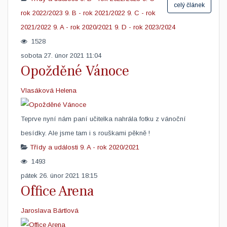
celý článek
rok 2022/2023
9. B - rok 2021/2022
9. C - rok
2021/2022
9. A - rok 2020/2021
9. D - rok 2023/2024
1528
sobota 27. únor 2021 11:04
Opožděné Vánoce
Vlasáková Helena
​Teprve nyní nám paní učitelka nahrála fotku z vánoční
besídky. Ale jsme tam i s rouškami pěkně !
Třídy a události
9. A - rok 2020/2021
1493
pátek 26. únor 2021 18:15
Office Arena
Jaroslava Bártlová