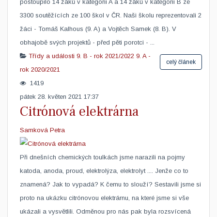
postoupilo 14 žáků v kategorii A a 14 žáků v kategorii B ze
3300 soutěžících ze 100 škol v ČR. Naši školu reprezentovali 2
žáci - Tomáš Kalhous (9. A) a Vojtěch Samek (8. B). V
obhajobě svých projektů - před pěti porotci - ...
Třídy a události
9. B - rok 2021/2022
9. A -
celý článek
rok 2020/2021
1419
pátek 28. květen 2021 17:37
Citrónová elektrárna
Samková Petra
Při dnešních chemických toulkách jsme narazili na pojmy
katoda, anoda, proud, elektrolýza, elektrolyt .... Jenže co to
znamená? Jak to vypadá? K čemu to slouží? Sestavili jsme si
proto na ukázku citrónovou elektrárnu, na které jsme si vše
ukázali a vysvětlili. Odměnou pro nás pak byla rozsvícená