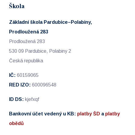
Škola
Základní škola Pardubice–Polabiny,
Prodloužená 283
Prodloužená 283
530 09 Pardubice, Polabiny 2
Česká republika
IČ:
60159065
RED IZO:
600096548
ID DS:
kjefxqf
Bankovní účet vedený u KB:
platby ŠD
a
platby
obědů