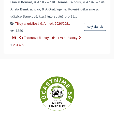
Daniel Konrád, 9. A 185. – 191. Tomáš Kalhous, 9. A 192. – 194.
Aneta Bernkrautová, 9. A Gratulujeme. Rovněž děkujeme p.
učitelce Samkové, která tuto soutěž pro žá...
Třídy a události
9. A - rok 2020/2021
celý článek
1380
Předchozí články
Další články
1
2
3
4
5