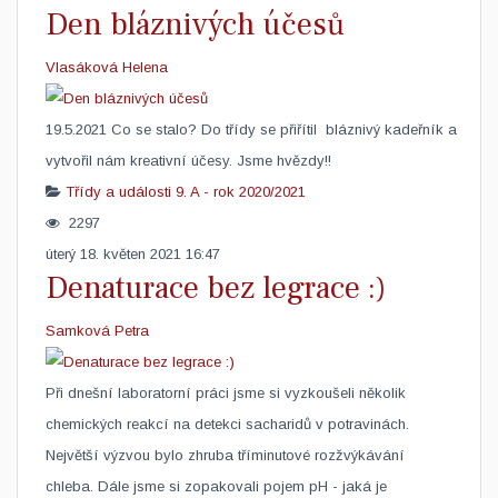
Den bláznivých účesů
Vlasáková Helena
​19.5.2021 Co se stalo? Do třídy se přiřítil bláznivý kadeřník a
vytvořil nám kreativní účesy. Jsme hvězdy!!
Třídy a události
9. A - rok 2020/2021
2297
úterý 18. květen 2021 16:47
Denaturace bez legrace :)
Samková Petra
​Při dnešní laboratorní práci jsme si vyzkoušeli několik
chemických reakcí na detekci sacharidů v potravinách.
Největší výzvou bylo zhruba tříminutové rozžvýkávání
chleba. Dále jsme si zopakovali pojem pH - jaká je