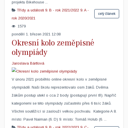
projektu Bikehouse ...
Třídy a události
9. B - rok 2021/2022
9. A -
celý článek
rok 2020/2021
1579
pondělí 1. březen 2021 12:08
Okresní kolo zeměpisné
olympiády
Jaroslava Bártlová
V únoru 2021 proběhlo online okresní kolo v zeměpisné
olympiádě. Naši školu reprezentovalo osm žáků. Dvěma
žákům postup utekl o cca 2 body (postupují první tři). Napříč
kategoriemi se této olympiády zúčastnilo přes 6 tisíc žáků.
Všichni soutěžící si zaslouží velkou pochvalu. Kategorie A 8.
místo: Pavel Naiman (6. D) 9. místo: Tomáš Holub (6. ...
Třídy a události
9. B - rok 2022/2023
9. C-