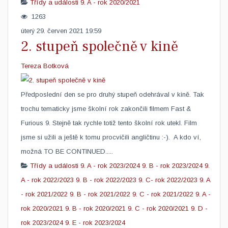
Třídy a události
9. A - rok 2020/2021
1263
úterý 29. červen 2021 19:59
2. stupeň společně v kině
Tereza Botková
Předposlední den se pro druhý stupeň odehrával v kině. Tak
trochu tematicky jsme školní rok zakončili filmem Fast &
Furious 9. Stejně tak rychle totiž tento školní rok utekl. Film
jsme si užili a ještě k tomu procvičili angličtinu :-). A kdo ví,
možná TO BE CONTINUED.....​ ​ ​
Třídy a události
9. A - rok 2023/2024
9. B - rok 2023/2024
9.
A - rok 2022/2023
9. B - rok 2022/2023
9. C- rok 2022/2023
9. A
- rok 2021/2022
9. B - rok 2021/2022
9. C - rok 2021/2022
9. A -
rok 2020/2021
9. B - rok 2020/2021
9. C - rok 2020/2021
9. D -
rok 2023/2024
9. E - rok 2023/2024