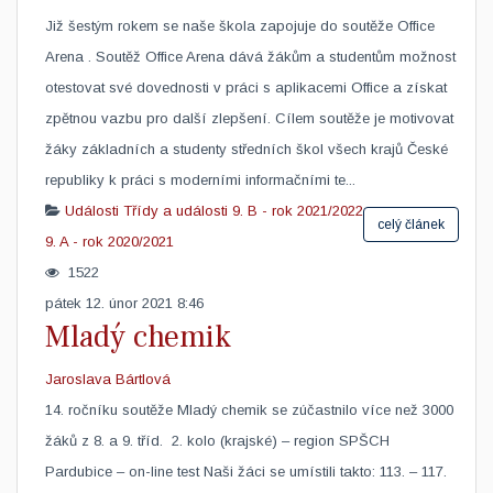
Již šestým rokem se naše škola zapojuje do soutěže Office
Arena . Soutěž Office Arena dává žákům a studentům možnost
otestovat své dovednosti v práci s aplikacemi Office a získat
zpětnou vazbu pro další zlepšení. Cílem soutěže je motivovat
žáky základních a studenty středních škol všech krajů České
republiky k práci s moderními informačními te...
Události
Třídy a události
9. B - rok 2021/2022
celý článek
9. A - rok 2020/2021
1522
pátek 12. únor 2021 8:46
Mladý chemik
Jaroslava Bártlová
14. ročníku soutěže Mladý chemik se zúčastnilo více než 3000
žáků z 8. a 9. tříd. 2. kolo (krajské) – region SPŠCH
Pardubice – on-line test Naši žáci se umístili takto: 113. – 117.