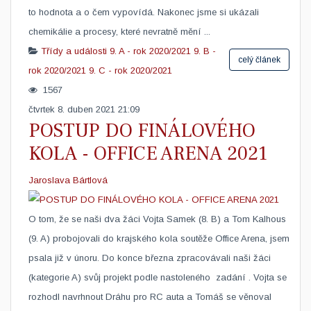
to hodnota a o čem vypovídá. Nakonec jsme si ukázali
chemikálie a procesy, které nevratně mění ...
Třídy a události
9. A - rok 2020/2021
9. B -
celý článek
rok 2020/2021
9. C - rok 2020/2021
1567
čtvrtek 8. duben 2021 21:09
POSTUP DO FINÁLOVÉHO
KOLA - OFFICE ARENA 2021
Jaroslava Bártlová
O tom, že se naši dva žáci Vojta Samek (8. B) a Tom Kalhous
(9. A) probojovali do krajského kola soutěže Office Arena, jsem
psala již v únoru. Do konce března zpracovávali naši žáci
(kategorie A) svůj projekt podle nastoleného zadání . Vojta se
rozhodl navrhnout Dráhu pro RC auta a Tomáš se věnoval