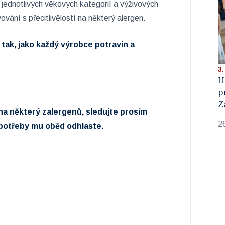
 jednotlivých věkových kategorií a výživových
vání s přecitlivělostí na některý alergen.
 tak, jako každý výrobce potravin a
3.
H
p
Z
í na některý zalergenů, sledujte prosím
2
e potřeby mu oběd odhlaste.