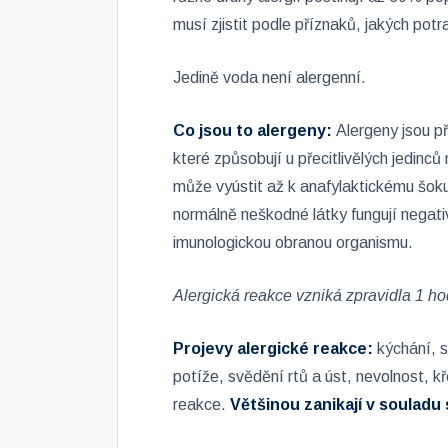
musí zjistit podle příznaků, jakých pot
Jedině voda není alergenní.
Co jsou to alergeny:
Alergeny jsou př
které způsobují u přecitlivělých jedinc
může vyústit až k anafylaktickému šoku
normálně neškodné látky fungují negati
imunologickou obranou organismu.
Alergická reakce vzniká zpravidla 1 ho
Projevy alergické reakce:
kýchání, 
potíže, svědění rtů a úst, nevolnost, kř
reakce.
Většinou zanikají v souladu 