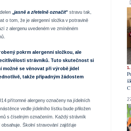
ídelen
„
jasně a zřetelně označit
“
stravu tak,
t o tom, že je alergenní složka v potravině
ází z alergenu uvedeném ve zmíněném
nů.
yrobený pokrm alergenní složkou, ale
ecitlivělosti strávníků. Tuto skutečnost si
1.
í možné se věnovat při výrobě jídel
P
jednotlivě, takže případným žádostem
š
C
2
014 přítomné alergeny označeny na jídelních
a nástěnce vedle jídelního lístku bude přiložen
enů s číselným označením. Každý strávník
 obsahuje. Školní stravování zajišťuje