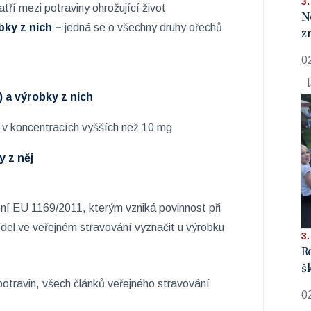
3.
atří mezi potraviny ohrožující život
N
bky z nich –
jedná se o všechny druhy ořechů
z
0
a výrobky z nich
v koncentracích vyšších než 10 mg
y z něj
í EU 1169/2011, kterým vzniká povinnost při
del ve veřejném stravování vyznačit u výrobku
3.
R
š
otravin, všech článků veřejného stravování
0