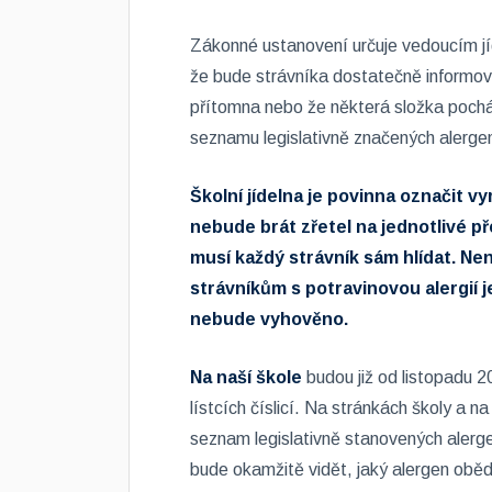
Zákonné ustanovení určuje vedoucím j
že bude strávníka dostatečně informova
přítomna nebo že některá složka poch
seznamu legislativně značených alerge
Školní jídelna je povinna označit v
nebude brát zřetel na jednotlivé př
musí každý strávník sám hlídat. Nen
strávníkům s potravinovou alergií 
nebude vyhověno.
Na naší škole
budou již od listopadu 2
lístcích číslicí. Na stránkách školy a n
seznam legislativně stanovených alerg
bude okamžitě vidět, jaký alergen oběd