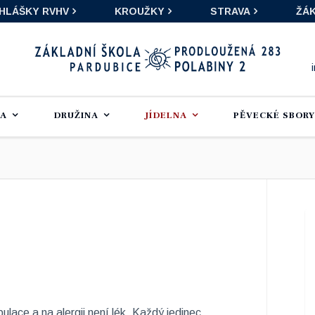
IHLÁŠKY RVHV
KROUŽKY
STRAVA
ŽÁK
LA
DRUŽINA
JÍDELNA
PĚVECKÉ SBORY
ulace a na alergii není lék. Každý jedinec