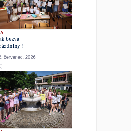
 A
ak bezva
rázdniny !
2. červenec. 2026