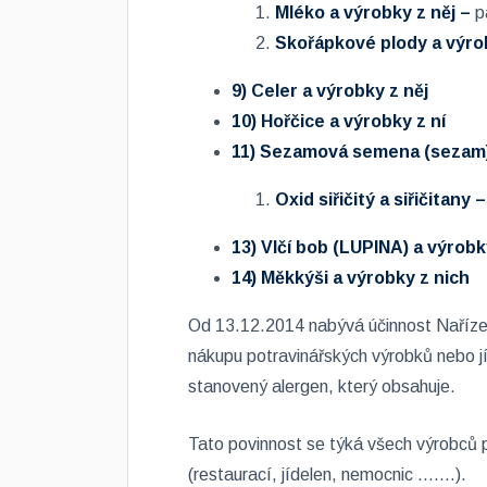
Mléko a výrobky z něj –
p
Skořápkové plody a výro
9)
Celer a výrobky z něj
10)
Hořčice a výrobky z ní
11)
Sezamová semena (sezam) 
Oxid siřičitý a siřičitany –
13)
Vlčí bob (LUPINA) a výrobk
14)
Měkkýši a výrobky z nich
Od 13.12.2014 nabývá účinnost Nařízen
nákupu potravinářských výrobků nebo jí
stanovený alergen, který obsahuje.
Tato povinnost se týká všech výrobců p
(restaurací, jídelen, nemocnic …....).