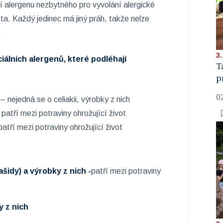
í alergenu nezbytného pro vyvolání alergické
a. Každý jedinec má jiný práh, takže nelze
.
3.
iálních alergenů, které podléhají
T
p
0
– nejedná se o celiakii, výrobky z nich
–
patří mezi potraviny ohrožující život
patří mezi potraviny ohrožující život
šidy) a výrobky z nich -
patří mezi potraviny
y z nich