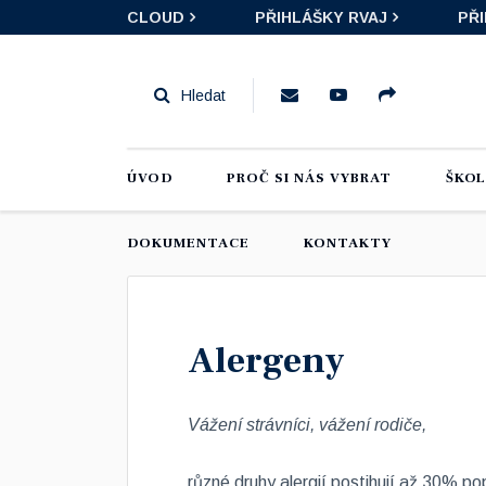
CLOUD
PŘIHLÁŠKY RVAJ
PŘ
ÚVOD
PROČ SI NÁS VYBRAT
ŠKO
DOKUMENTACE
KONTAKTY
Alergeny
Vážení strávníci, vážení rodiče,
různé druhy alergií postihují až 30% pop