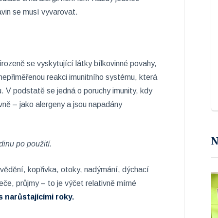
ravin se musí vyvarovat.
irozeně se vyskytující látky bílkovinné povahy,
ů nepřiměřenou reakci imunitního systému, která
. V podstatě se jedná o poruchy imunity, kdy
vně – jako alergeny a jsou napadány
N
dinu po použití.
svědění, kopřivka, otoky, nadýmání, dýchací
eče, průjmy – to je výčet relativně mírné
s narůstajícími roky.