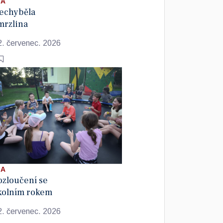
 A
echyběla
mrzlina
2. červenec. 2026
 A
ozloučení se
kolním rokem
2. červenec. 2026