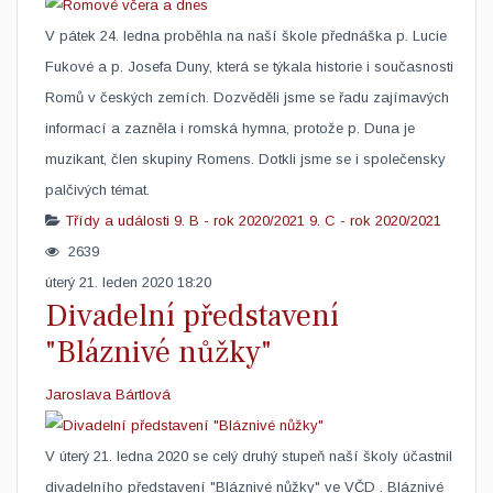
​V pátek 24. ledna proběhla na naší škole přednáška p. Lucie
Fukové a p. Josefa Duny, která se týkala historie i současnosti
Romů v českých zemích. Dozvěděli jsme se řadu zajímavých
informací a zazněla i romská hymna, protože p. Duna je
muzikant, člen skupiny Romens. Dotkli jsme se i společensky
palčivých témat.
Třídy a události
9. B - rok 2020/2021
9. C - rok 2020/2021
2639
úterý 21. leden 2020 18:20
Divadelní představení
"Bláznivé nůžky"
Jaroslava Bártlová
​V úterý 21. ledna 2020 se celý druhý stupeň naší školy účastnil
divadelního představení "Bláznivé nůžky" ve VČD . Bláznivé