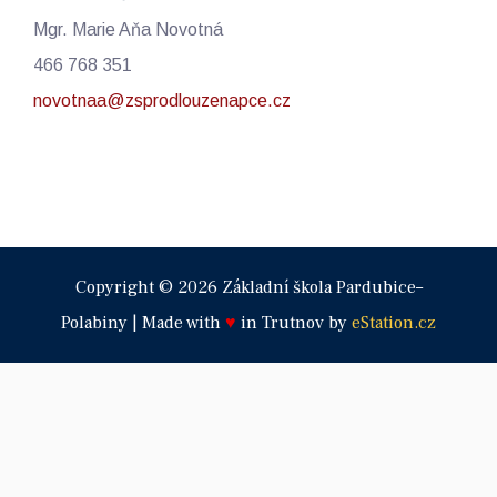
Mgr. Marie Aňa Novotná
466 768 351
novotnaa@zsprodlouzenapce.cz
Copyright © 2026 Základní škola Pardubice–
Polabiny | Made with
♥
in Trutnov by
eStation.cz