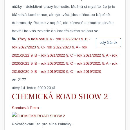
nůžky - detektivní crazy komedie. Možná si myslíte, že je to
bláznivá kombinace, ale tyto věci jdou náhodou báječně
dohromady. Budete v napětí, ale zároveň se budete skvěle
bavit! Hra vás zavede do kadeřnického salónu se ...
Třídy a události
9. A - rok 2022/2023
9. B -
celý článek
rok 2022/2023
9. C- rok 2022/2023
9. A - rok
2021/2022
9. B - rok 2021/2022
9. C - rok 2021/2022
9. A - rok
2020/2021
9. B - rok 2020/2021
9. C - rok 2020/2021
9. A - rok
2019/2020
9. B - rok 2019/2020
9. C - rok 2019/2020
2177
úterý 14. leden 2020 20:41
CHEMICKÁ ROAD SHOW 2
Samková Petra
Pokračování jen pro silné žaludky....