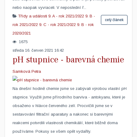
nebo naopak vyvraceli. V neposlední ř...
Třídy a události
9. A - rok 2021/2022
9. B -
celý článek
rok 2021/2022
9. C - rok 2021/2022
9. B - rok
2020/2021
1675
středa 16. červen 2021 16:42
pH stupnice - barevná chemie
Samková Petra
​Na dnešní hodině chemie jsme se zabývali výrobou vlastní pH
stupnice. Využili jsme přírodního barviva - antokyanu, které je
obsaženo v hlávce červeného zelí. Procvičili jsme se v
sestavování filtrační aparatury a nakonec si barevnými
reakcemi potvrdili vlastnosti chemikálií, které běžně doma
používáme. Pokusy se všem opět vydařily.