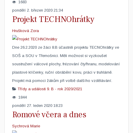
1683
pondělí 2. březen 2020 21:34
Projekt TECHNOhrátky
Hrušková Zora
Dne 26.2.2020 ze žáci 8.B účastnili projektu TECNOhrátky ve
SOŠ a SOU v Třemošnici. Měli možnost si vyzkoušet
soustružení válcové plochy, frézování čtyřhranu, modelování
plastové klíčenky, ruční obrábění kovu, práci v truhlárně.
Projekt má pomoci žákům při volbě dalšího vzdělávání.
Třídy a události
9. B - rok 2020/2021
1844
pondělí 27. leden 2020 18:23
Romové včera a dnes
Sychrová Marie