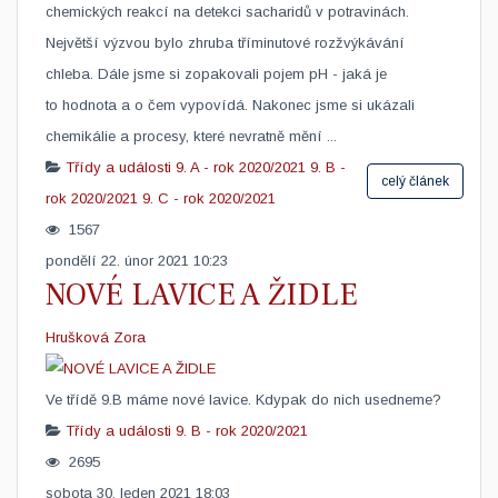
chemických reakcí na detekci sacharidů v potravinách.
Největší výzvou bylo zhruba tříminutové rozžvýkávání
chleba. Dále jsme si zopakovali pojem pH - jaká je
to hodnota a o čem vypovídá. Nakonec jsme si ukázali
chemikálie a procesy, které nevratně mění ...
Třídy a události
9. A - rok 2020/2021
9. B -
celý článek
rok 2020/2021
9. C - rok 2020/2021
1567
pondělí 22. únor 2021 10:23
NOVÉ LAVICE A ŽIDLE
Hrušková Zora
Ve třídě 9.B máme nové lavice. Kdypak do nich usedneme?
Třídy a události
9. B - rok 2020/2021
2695
sobota 30. leden 2021 18:03