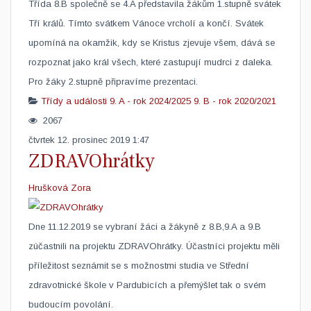
Třída 8.B společně se 4.A představila žákům 1.stupně svátek
Tří králů. Tímto svátkem Vánoce vrcholí a končí. Svátek
upomíná na okamžik, kdy se Kristus zjevuje všem, dává se
rozpoznat jako král všech, které zastupují mudrci z daleka.
Pro žáky 2.stupně připravíme prezentaci.
Třídy a události
9. A - rok 2024/2025
9. B - rok 2020/2021
2067
čtvrtek 12. prosinec 2019 1:47
ZDRAVOhrátky
Hrušková Zora
Dne 11.12.2019 se vybraní žáci a žákyně z 8.B,9.A a 9.B
zúčastnili na projektu ZDRAVOhrátky. Účastníci projektu měli
příležitost seznámit se s možnostmi studia ve Střední
zdravotnické škole v Pardubicích a přemýšlet tak o svém
budoucím povolání.