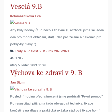
Veselá 9.B
Kolomazníková Eva
​Aby byly hodiny ČJ o něco zábavnější, rozhodli jsme se jeden
den pro modré oblečení, další den pro zelené a nakonec pro
pokrývky hlavy. :)
Třídy a události
9. B - rok 2020/2021
1785
úterý 5. leden 2021 21:43
Výchova ke zdraví v 9. B
Jan Sturm
​Poslední hodinu před vánocemi jsme probírali "První pomoc".
Po resuscitaci přišla na řadu obvazová technika, fixace
končetiny na dlaze a praktická ukázka sádrové fixace horní