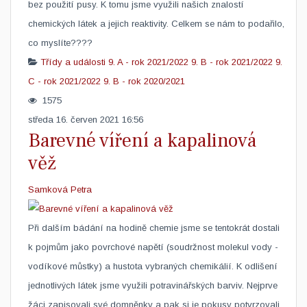
bez použití pusy. K tomu jsme využili našich znalostí
chemických látek a jejich reaktivity. Celkem se nám to podařilo,
co myslíte????
Třídy a události
9. A - rok 2021/2022
9. B - rok 2021/2022
9.
C - rok 2021/2022
9. B - rok 2020/2021
1575
středa 16. červen 2021 16:56
Barevné víření a kapalinová
věž
Samková Petra
Při dalším bádání na hodině chemie jsme se tentokrát dostali
k pojmům jako povrchové napětí (soudržnost molekul vody -
vodíkové můstky) a hustota vybraných chemikálií. K odlišení
jednotlivých látek jsme využili potravinářských barviv. Nejprve
žáci zapisovali své domněnky a pak si je pokusy potvrzovali