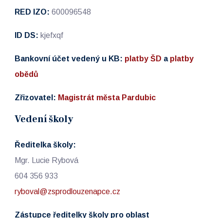
RED IZO:
600096548
ID DS:
kjefxqf
Bankovní účet vedený u KB:
platby ŠD
a
platby
obědů
Zřizovatel:
Magistrát města Pardubic
Vedení školy
Ředitelka školy:
Mgr. Lucie Rybová
604 356 933
ryboval@zsprodlouzenapce.cz
Zástupce ředitelky školy pro oblast