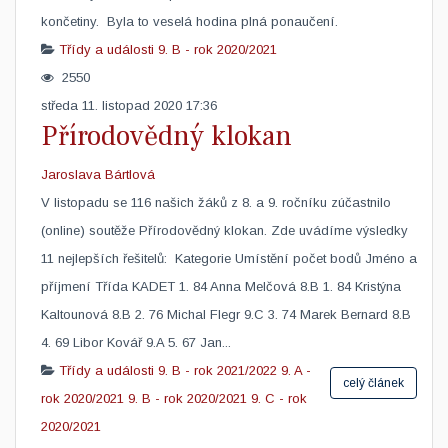
končetiny. Byla to veselá hodina plná ponaučení.
Třídy a události
9. B - rok 2020/2021
2550
středa 11. listopad 2020 17:36
Přírodovědný klokan
Jaroslava Bártlová
​V listopadu se 116 našich žáků z 8. a 9. ročníku zúčastnilo
(online) soutěže Přírodovědný klokan. Zde uvádíme výsledky
11 nejlepších řešitelů: Kategorie Umístění počet bodů Jméno a
příjmení Třída KADET 1. 84 Anna Melčová 8.B 1. 84 Kristýna
Kaltounová 8.B 2. 76 Michal Flegr 9.C 3. 74 Marek Bernard 8.B
4. 69 Libor Kovář 9.A 5. 67 Jan...
Třídy a události
9. B - rok 2021/2022
9. A -
celý článek
rok 2020/2021
9. B - rok 2020/2021
9. C - rok
2020/2021