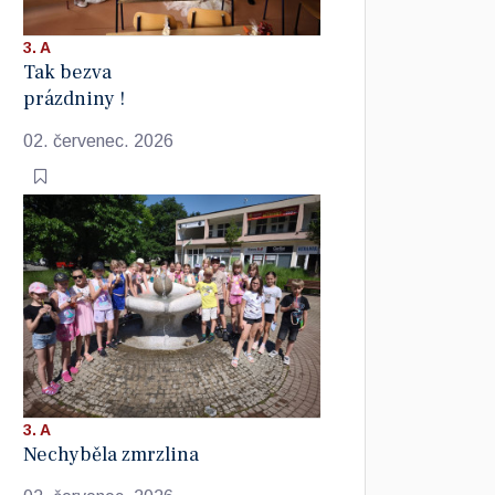
3. A
Tak bezva
prázdniny !
02. červenec. 2026
3. A
Nechyběla zmrzlina