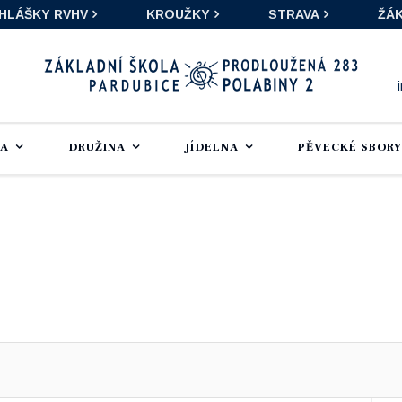
IHLÁŠKY RVHV
KROUŽKY
STRAVA
ŽÁK
LA
DRUŽINA
JÍDELNA
PĚVECKÉ SBORY