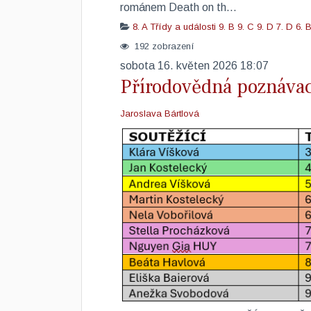
románem Death on th...
8. A
Třídy a události
9. B
9. C
9. D
7. D
6. 
192 zobrazení
sobota 16. květen 2026 18:07
Přírodovědná poznávac
Jaroslava Bártlová