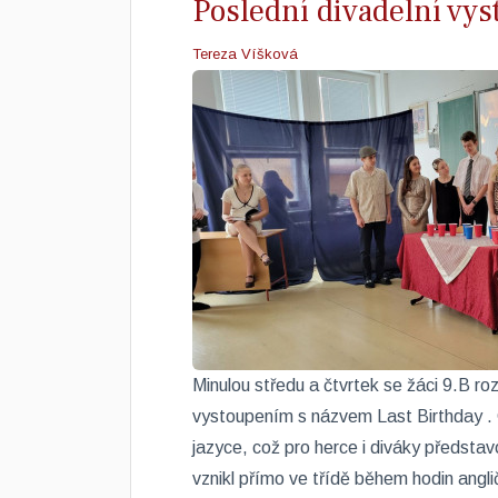
Poslední divadelní vys
Tereza Víšková
Minulou středu a čtvrtek se žáci 9.B ro
vystoupením s názvem Last Birthday . 
jazyce, což pro herce i diváky předsta
vznikl přímo ve třídě během hodin angl