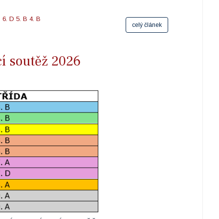
B
6. D
5. B
4. B
celý článek
í soutěž 2026