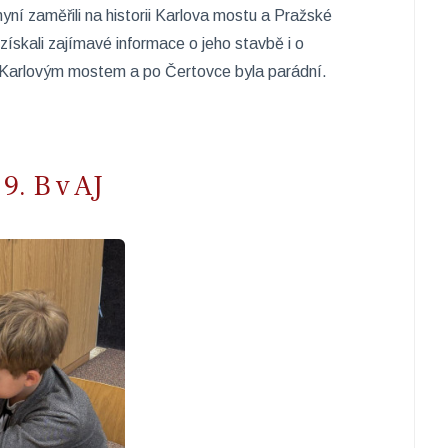
 nyní zaměřili na historii Karlova mostu a Pražské
ískali zajímavé informace o jeho stavbě i o
 Karlovým mostem a po Čertovce byla parádní.
9. B v AJ