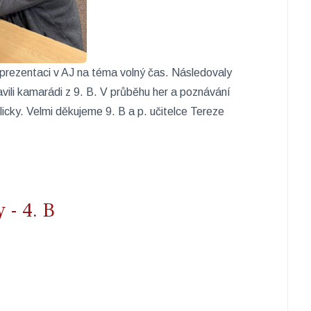
l prezentaci v AJ na téma volný čas. Následovaly
ravili kamarádi z 9. B. V průběhu her a poznávání
licky. Velmi děkujeme 9. B a p. učitelce Tereze
 - 4. B