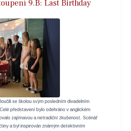
toupení 9.B: Last Birthday
zloučili se školou svým posledním divadelním
Celé představení bylo odehráno v anglickém
vovalo zajímavou a netradiční zkušenost. Scénář
ičtiny a byl inspirován známým detektivním