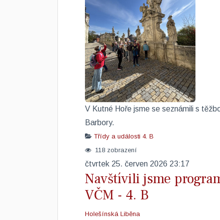
​V Kutné Hoře jsme se seznámili s těžbou
Barbory.
Třídy a události
4. B
118 zobrazení
čtvrtek 25. červen 2026 23:17
Navštívili jsme program
VČM - 4. B
Holešínská Liběna