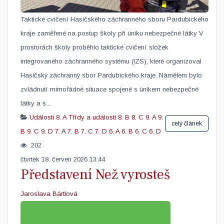
Taktické cvičení Hasičského záchranného sboru Pardubického
kraje zaměřené na postup školy při úniku nebezpečné látky V
prostorách školy proběhlo taktické cvičení složek
integrovaného záchranného systému (IZS), které organizoval
Hasičský záchranný sbor Pardubického kraje. Námětem bylo
zvládnutí mimořádné situace spojené s únikem nebezpečné
látky a s...
Události
8. A
Třídy a události
8. B
8. C
9. A
9.
celý článek
B
9. C
9. D
7. A
7. B
7. C
7. D
6. A
6. B
6. C
6. D
202
čtvrtek 18. červen 2026 13:44
Představení Než vyrosteš
Jaroslava Bártlová