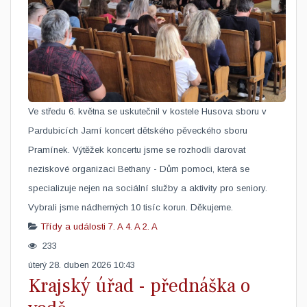
​Ve středu 6. května se uskutečnil v kostele Husova sboru v
Pardubicích Jarní koncert dětského pěveckého sboru
Pramínek. Výtěžek koncertu jsme se rozhodli darovat
neziskové organizaci Bethany - Dům pomoci, která se
specializuje nejen na sociální služby a aktivity pro seniory.
Vybrali jsme nádherných 10 tisíc korun. Děkujeme.
Třídy a události
7. A
4. A
2. A
233
úterý 28. duben 2026 10:43
Krajský úřad - přednáška o