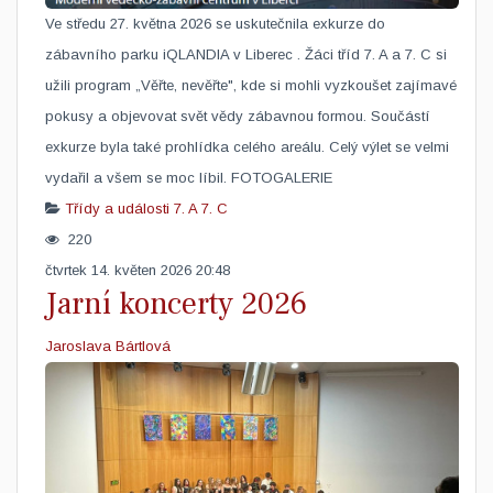
Ve středu 27. května 2026 se uskutečnila exkurze do
zábavního parku iQLANDIA v Liberec . Žáci tříd 7. A a 7. C si
užili program „Věřte, nevěřte", kde si mohli vyzkoušet zajímavé
pokusy a objevovat svět vědy zábavnou formou. Součástí
exkurze byla také prohlídka celého areálu. Celý výlet se velmi
vydařil a všem se moc líbil. FOTOGALERIE
Třídy a události
7. A
7. C
220
čtvrtek 14. květen 2026 20:48
Jarní koncerty 2026
Jaroslava Bártlová