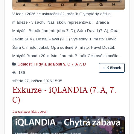
V lednu 2026 se uskutečnil 32. ročník Olympiády dětí a
mládeže - v šachu. Naši školu reprezentovali: Branda
Matyáš, Bubák Jaromír (oba 7. D), Šára David (7. A), Opa
Jakub (9. A), Dostál Pavel (9. C) Výsledky: 1. místo: David
Šára 6. místo: Jakub Opa sdílené 9. místo: Pavel Dostál,
Matyáš Branda 20. místo: Jaromír Bubák Celkově skončila ...
Události
Třídy a události
9. C
7. A
7. D
celý článek
139
středa 27. květen 2026 15:35
Exkurze - iQLANDIA (7. A, 7.
C)
Jaroslava Bártlová