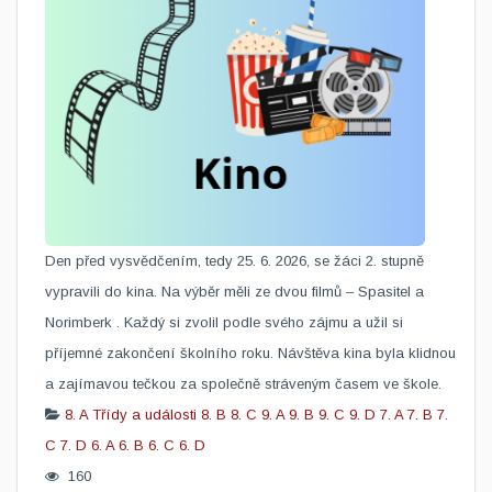
Den před vysvědčením, tedy 25. 6. 2026, se žáci 2. stupně
vypravili do kina. Na výběr měli ze dvou filmů – Spasitel a
Norimberk . Každý si zvolil podle svého zájmu a užil si
příjemné zakončení školního roku. Návštěva kina byla klidnou
a zajímavou tečkou za společně stráveným časem ve škole.
8. A
Třídy a události
8. B
8. C
9. A
9. B
9. C
9. D
7. A
7. B
7.
C
7. D
6. A
6. B
6. C
6. D
160