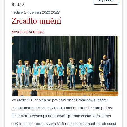
celý článek
140
neděle 14. červen 2026 20:27
Zrcadlo umění
Kasalová Veronika
​Ve čtvrtek 11. června se pěvecký sbor Pramínek zúčastnil
multikulturního festivalu Zrcadlo umění. Protože nám počasí
neumožnilo vystoupit na nádvoří pardubického zámku, byl
celý koncert s podnázvem Večer s klasickou hudbou přesunut