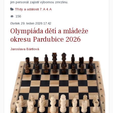
jim personál zajistil výbornou zmrzlinu.
Třídy a události
7. A
4. A
156
čtvrtek 29. leden 2026 17:42
Olympiáda dětí a mládeže
okresu Pardubice 2026
Jaroslava Bártlová