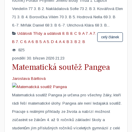
ročník) Pořadí Příjmení Jméno Body Třída 1. Lajtoch
Vendelín 77 3. B 2. Nakládalová Sofie 73 2. B 3. Kovářová Elen
71 3. B 4. Borovička Vilém 70 3. B 5. Hodrová Nella 69 3. B
6.-7. Mrňák Daniel 68 3. B 6.-7. Ulrichová Klára 68 3. B...
Události
Třídy a události
8. B
8. C
9. A
7. A
7.
celý článek
B
7. C
6. A
6. B
5. A
5. D
4. A
4. B
3. B
2. B
825
pondělí 30. březen 2026 21:23
Matematická soutěž Pangea
Jaroslava Bártlová
Matematická soutěž Pangea je určena pro všechny žáky, kteří
rádi řeší matematické úlohy. Pangea ale není ledajaká soutěž.
Pracuje s reálnými příklady ze života a nabízí možnost
zúčastnit se žákům 4. až 9. ročníků základní školy a
studentům jím příslušných ročníků víceletých gymnázií z celé