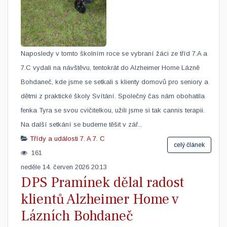
​Naposledy v tomto školním roce se vybraní žáci ze tříd 7.A a
7.C vydali na návštěvu, tentokrát do Alzheimer Home Lázně
Bohdaneč, kde jsme se setkali s klienty domovů pro seniory a
dětmi z praktické školy Svítání. Společný čas nám obohatila
fenka Tyra se svou cvičitelkou, užili jsme si tak cannis terapii.
Na další setkání se budeme těšit v zář...
Třídy a události
7. A
7. C
celý článek
161
neděle 14. červen 2026 20:13
DPS Pramínek dělal radost
klientů Alzheimer Home v
Lázních Bohdaneč