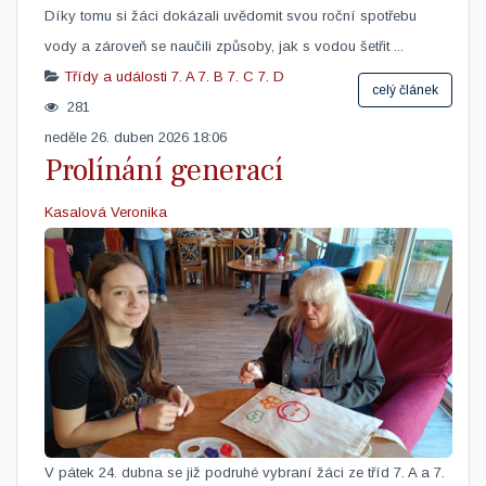
Díky tomu si žáci dokázali uvědomit svou roční spotřebu
vody a zároveň se naučili způsoby, jak s vodou šetřit ...
Třídy a události
7. A
7. B
7. C
7. D
celý článek
281
neděle 26. duben 2026 18:06
Prolínání generací
Kasalová Veronika
​V pátek 24. dubna se již podruhé vybraní žáci ze tříd 7. A a 7.