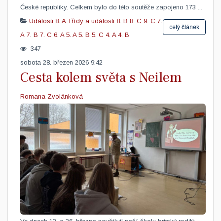
České republiky.​ Celkem bylo do této soutěže zapojeno 173 ...
Události
8. A
Třídy a události
8. B
8. C
9. C
7.
celý článek
A
7. B
7. C
6. A
5. A
5. B
5. C
4. A
4. B
347
sobota 28. březen 2026 9:42
Cesta kolem světa s Neilem
Romana Zvolánková