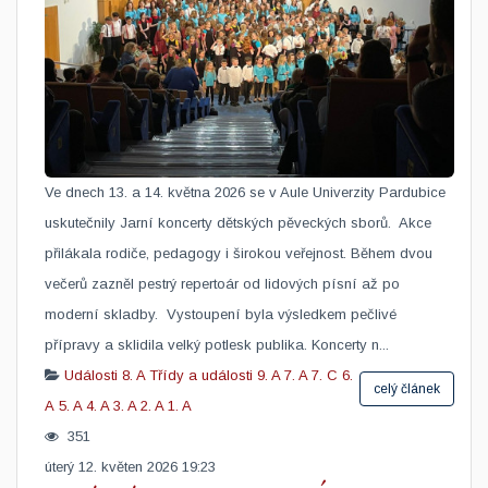
Ve dnech 13. a 14. května 2026 se v Aule Univerzity Pardubice
uskutečnily Jarní koncerty dětských pěveckých sborů. Akce
přilákala rodiče, pedagogy i širokou veřejnost. Během dvou
večerů zazněl pestrý repertoár od lidových písní až po
moderní skladby. Vystoupení byla výsledkem pečlivé
přípravy a sklidila velký potlesk publika. Koncerty n...
Události
8. A
Třídy a události
9. A
7. A
7. C
6.
celý článek
A
5. A
4. A
3. A
2. A
1. A
351
úterý 12. květen 2026 19:23