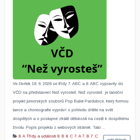
​Ve čtvrtek 18. 6. 2026 se třídy 7. ABC a 8. ABC vypravily do
VČD na představení Než vyrosteš. Než vyrosteš je taneční
projekt juniorských souborů Pop Balet Pardubice, který formou
tance a choreografie vypráví o pohledu dítěte na svět
dospělých a o postupné ztrátě dětskosti na cestě k dospělému
životu. Popis projektu z webových stránek: Tato ...
8. A
Třídy a události
8. B
8. C
7. A
7. B
7. C