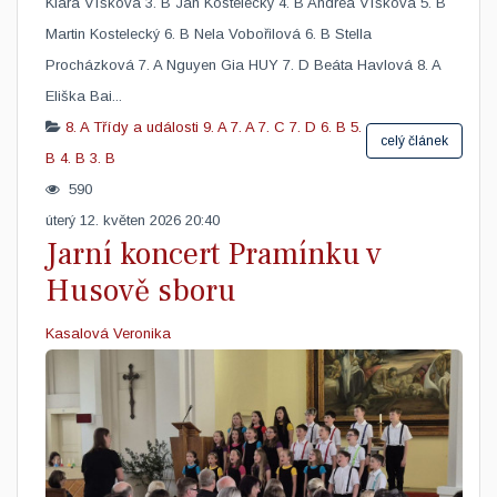
Klára Víšková 3. B Jan Kostelecký 4. B Andrea Víšková 5. B
Martin Kostelecký 6. B Nela Vobořilová 6. B Stella
Procházková 7. A Nguyen Gia HUY 7. D Beáta Havlová 8. A
Eliška Bai...
8. A
Třídy a události
9. A
7. A
7. C
7. D
6. B
5.
celý článek
B
4. B
3. B
590
úterý 12. květen 2026 20:40
Jarní koncert Pramínku v
Husově sboru
Kasalová Veronika