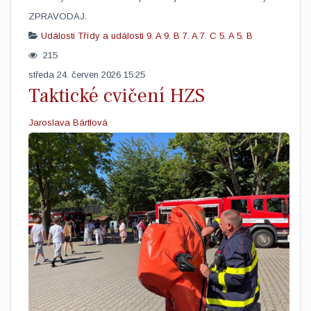
ZPRAVODAJ. ​
Události
Třídy a události
9. A
9. B
7. A
7. C
5. A
5. B
215
středa 24. červen 2026 15:25
Taktické cvičení HZS
Jaroslava Bártlová