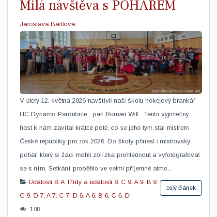
Milá návštěva s POHÁREM
Jaroslava Bártlová
V úterý 12. května 2026 navštívil naši školu hokejový brankář
HC Dynamo Pardubice , pan Roman Will . Tento výjimečný
host k nám zavítal krátce poté, co se jeho tým stal mistrem
České republiky pro rok 2026. Do školy přinesl i mistrovský
pohár, který si žáci mohli zblízka prohlédnout a vyfotografovat
se s ním. Setkání proběhlo ve velmi příjemné atmo...
Události
8. A
Třídy a události
8. C
9. A
9. B
9.
celý článek
C
9. D
7. A
7. C
7. D
6. A
6. B
6. C
6. D
188