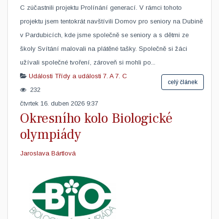
C zúčastnili projektu Prolínání generací. V rámci tohoto
projektu jsem tentokrát navštívili Domov pro seniory na Dubině
v Pardubicích, kde jsme společně se seniory a s dětmi ze
školy Svítání malovali na plátěné tašky. Společně si žáci
užívali společné tvoření, zároveň si mohli po...
Události
Třídy a události
7. A
7. C
celý článek
232
čtvrtek 16. duben 2026 9:37
Okresního kolo Biologické
olympiády
Jaroslava Bártlová