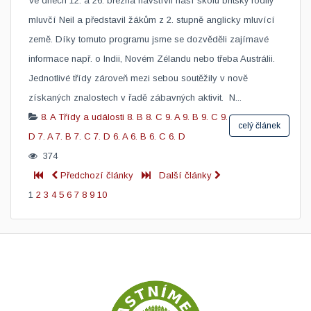
​Ve dnech 12. a 26. března navštívil naší školu britský rodilý
mluvčí Neil a představil žákům z 2. stupně anglicky mluvící
země. Díky tomuto programu jsme se dozvěděli zajímavé
informace např. o Indii, Novém Zélandu nebo třeba Austrálii.
Jednotlivé třídy zároveň mezi sebou soutěžily v nově
získaných znalostech v řadě zábavných aktivit. N...
8. A
Třídy a události
8. B
8. C
9. A
9. B
9. C
9.
celý článek
D
7. A
7. B
7. C
7. D
6. A
6. B
6. C
6. D
374
Předchozí články
Další články
1
2
3
4
5
6
7
8
9
10