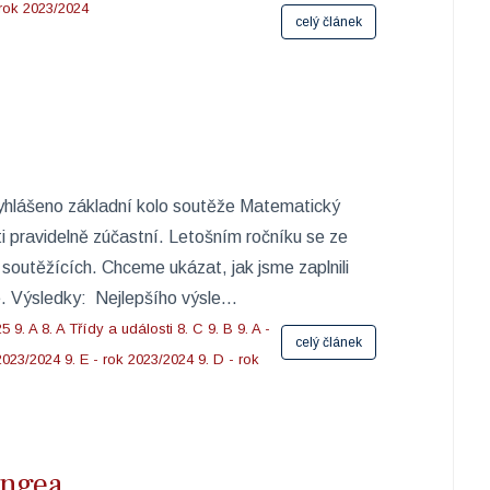
 rok 2023/2024
celý článek
vyhlášeno základní kolo soutěže Matematický
 pravidelně zúčastní. Letošním ročníku se ze
 soutěžících. Chceme ukázat, jak jsme zaplnili
e. Výsledky: Nejlepšího výsle...
25
9. A
8. A
Třídy a události
8. C
9. B
9. A -
celý článek
 2023/2024
9. E - rok 2023/2024
9. D - rok
angea