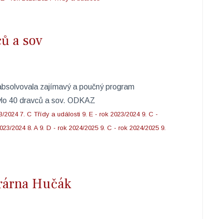
ců a sov
 absolvovala zajímavý a poučný program
bylo 40 dravců a sov. ODKAZ
23/2024
7. C
Třídy a události
9. E - rok 2023/2024
9. C -
2023/2024
8. A
9. D - rok 2024/2025
9. C - rok 2024/2025
9.
trárna Hučák