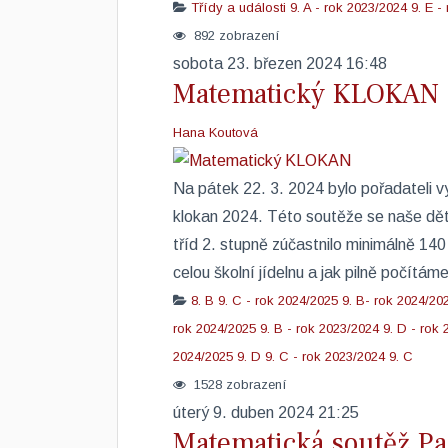
Třídy a události
9. A - rok 2023/2024
9. E -
892 zobrazení
sobota 23. březen 2024 16:48
Matematický KLOKAN
Hana Koutová
Na pátek 22. 3. 2024 bylo pořadateli 
klokan 2024. Této soutěže se naše děti
tříd 2. stupně zúčastnilo minimálně 140
celou školní jídelnu a jak pilně počítám
8. B
9. C - rok 2024/2025
9. B- rok 2024/20
rok 2024/2025
9. B - rok 2023/2024
9. D - rok
2024/2025
9. D
9. C - rok 2023/2024
9. C
1528 zobrazení
úterý 9. duben 2024 21:25
Matematická soutěž P