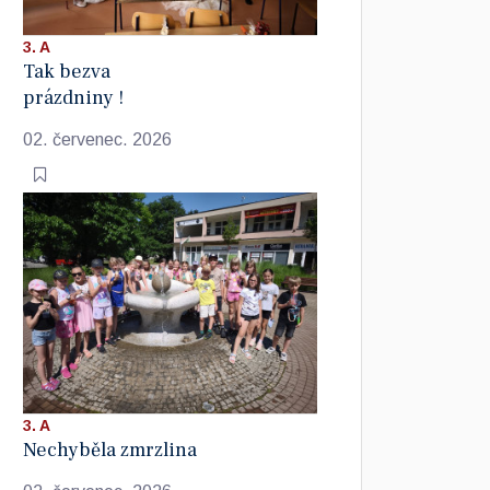
3. A
Tak bezva
prázdniny !
02. červenec. 2026
3. A
Nechyběla zmrzlina