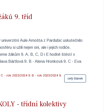
áků 9. tříd
univerzitní Aule Arnošta z Pardubic uskutečnilo
éru si užili nejen oni, ale i jejich rodiče,
eme žákům 9. A, B, C, D i E hodně štěstí v
oslava Bártlová 9. B - Alena Hronková 9. C - Eva
. C - rok 2023/2024
9. B - rok 2023/2024
9.
celý článek
Y - třídní kolektivy