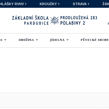
IHLÁŠKY RVHV
KROUŽKY
STRAVA
ŽÁK
LA
DRUŽINA
JÍDELNA
PĚVECKÉ SBORY