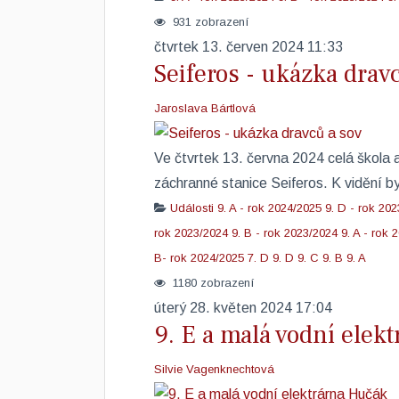
931 zobrazení
čtvrtek 13. červen 2024 11:33
Seiferos - ukázka drav
Jaroslava Bártlová
​Ve čtvrtek 13. června 2024 celá škola
záchranné stanice Seiferos. K vidění 
Události
9. A - rok 2024/2025
9. D - rok 20
rok 2023/2024
9. B - rok 2023/2024
9. A - rok 
B- rok 2024/2025
7. D
9. D
9. C
9. B
9. A
1180 zobrazení
úterý 28. květen 2024 17:04
9. E a malá vodní elek
Silvie Vagenknechtová