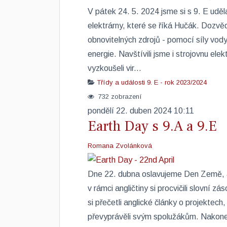
V pátek 24. 5. 2024 jsme si s 9. E uděl
elektrárny, které se říká Hučák. Dozvědě
obnovitelných zdrojů - pomocí síly vody
energie. Navštívili jsme i strojovnu elek
vyzkoušeli vir...
Třídy a události
9. E - rok 2023/2024
732 zobrazení
pondělí 22. duben 2024 10:11
Earth Day s 9.A a 9.E
Romana Zvolánková
​Dne 22. dubna oslavujeme Den Země, a p
v rámci angličtiny si procvičili slovní 
si přečetli anglické články o projektech
převyprávěli svým spolužákům. Nakonec