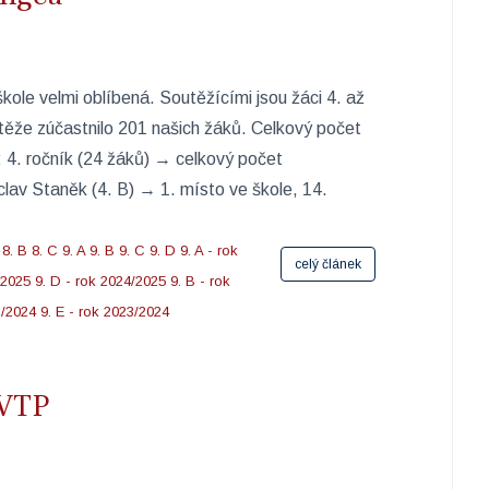
ole velmi oblíbená. Soutěžícími jsou žáci 4. až
utěže zúčastnilo 201 našich žáků. Celkový počet
 4. ročník (24 žáků) → celkový počet
lav Staněk (4. B) → 1. místo ve škole, 14.
8. B
8. C
9. A
9. B
9. C
9. D
9. A - rok
celý článek
/2025
9. D - rok 2024/2025
9. B - rok
3/2024
9. E - rok 2023/2024
FVTP