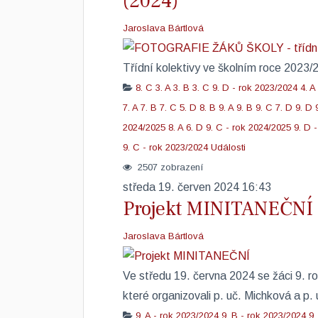
(2024)
Jaroslava Bártlová
Třídní kolektivy ve školním roce 20
8. C
3. A
3. B
3. C
9. D - rok 2023/2024
4. A
7. A
7. B
7. C
5. D
8. B
9. A
9. B
9. C
7. D
9. D
2024/2025
8. A
6. D
9. C - rok 2024/2025
9. D 
9. C - rok 2023/2024
Události
2507 zobrazení
středa 19. červen 2024 16:43
Projekt MINITANEČNÍ
Jaroslava Bártlová
Ve středu 19. června 2024 se žáci 9. ro
které organizovali p. uč. Michková a p. u
9. A - rok 2023/2024
9. B - rok 2023/2024
9.