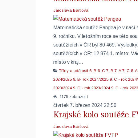
Jaroslava Bártlová
Matematická soutěž Pangea je v naší šk
9. ročníku. V letošním roce se této so
soutěžících v ČR byl 80 469. Výsledky:
soutěžících v ČR: 12 874 1. místo: Vác
místo v kraj...
Třídy a události
6. B
6. C
7. B
7. A
7. C
8. A
2024/2025
9. B- rok 2024/2025
9. C - rok 2024
2023/2024
9. C - rok 2023/2024
9. D - rok 202
1175 zobrazení
čtvrtek 7. březen 2024 22:50
Krajské kolo soutěže 
Jaroslava Bártlová