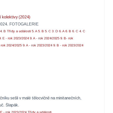
23/2024. FOTOGALERIE
4. B
Třídy a události
5. A
5. B
5. C
3. D
6. A
6. B
6. C
4. C
9. E - rok 2023/2024
9. A - rok 2024/2025
9. B- rok
- rok 2024/2025
9. A - rok 2023/2024
9. B - rok 2023/2024
čníku sešli v malé tělocvičně na minitanečních,
č. Šlapák. ​
 E - rok 2023/2024
Třídy a události