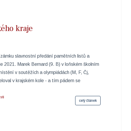
ého kraje
 zámku slavnostní předání pamětních listů a
je 2021. Marek Bernard (9. B) v loňském školním
ístění v soutěžích a olympiádách (M, F, Čj,
eloval v krajském kole - a tím pádem se
sti
celý článek