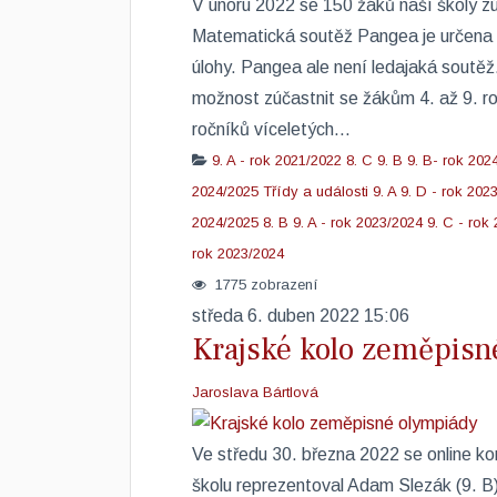
V únoru 2022 se 150 žáků naší školy z
Matematická soutěž Pangea je určena p
úlohy. Pangea ale není ledajaká soutěž.
možnost zúčastnit se žákům 4. až 9. ro
ročníků víceletých...
9. A - rok 2021/2022
8. C
9. B
9. B- rok 202
2024/2025
Třídy a události
9. A
9. D - rok 202
2024/2025
8. B
9. A - rok 2023/2024
9. C - rok
rok 2023/2024
1775 zobrazení
středa 6. duben 2022 15:06
Krajské kolo zeměpisn
Jaroslava Bártlová
​Ve středu 30. března 2022 se online k
školu reprezentoval Adam Slezák (9. B) 