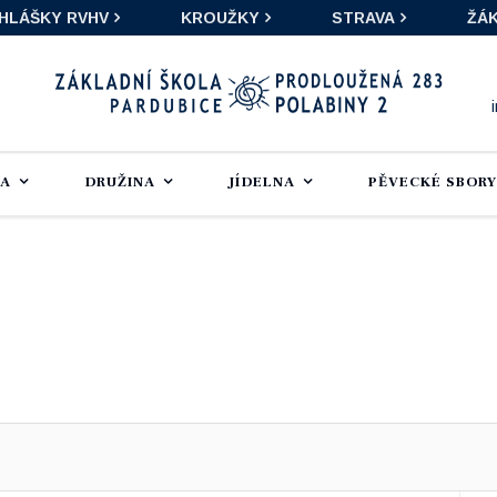
IHLÁŠKY RVHV
KROUŽKY
STRAVA
ŽÁK
LA
DRUŽINA
JÍDELNA
PĚVECKÉ SBORY