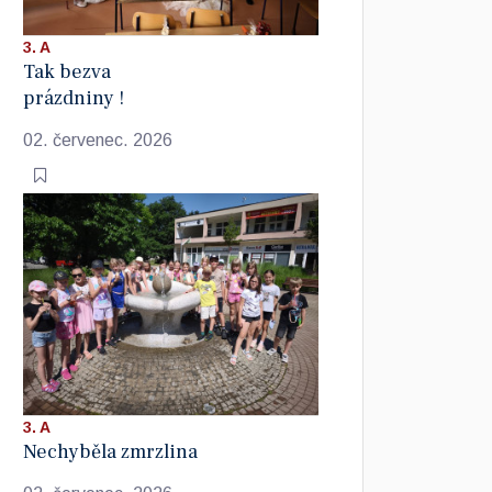
3. A
Tak bezva
prázdniny !
02. červenec. 2026
3. A
Nechyběla zmrzlina