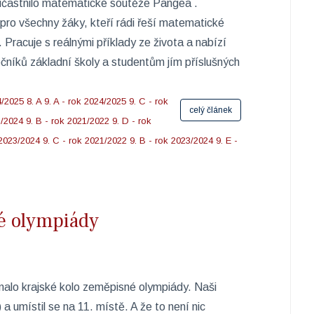
účastnilo matematické soutěže Pangea .
ro všechny žáky, kteří rádi řeší matematické
 Pracuje s reálnými příklady ze života a nabízí
čníků základní školy a studentům jím příslušných
4/2025
8. A
9. A - rok 2024/2025
9. C - rok
celý článek
3/2024
9. B - rok 2021/2022
9. D - rok
 2023/2024
9. C - rok 2021/2022
9. B - rok 2023/2024
9. E -
é olympiády
onalo krajské kolo zeměpisné olympiády. Naši
a umístil se na 11. místě. A že to není nic