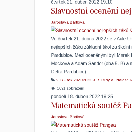
čtvrtek 21. duben 2022 19:10
Slavnostní ocenění nej
Jaroslava Bártlová
Ve čtvrtek 21. dubna 2022 se v Aule Un
nejlepších žáků základní škol za školn
Pardubice. Mezi oceněnými byli Marek 
Mocková a Adam Santler (oba 5. B) a 
Delta Pardubice)...
9. B - rok 2021/2022
9. B
Třídy a události
A
1691 zobrazení
pondělí 18. duben 2022 18:25
Matematická soutěž P
Jaroslava Bártlová