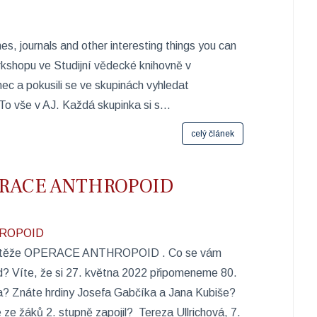
s, journals and other interesting things you can
workshopu ve Studijní vědecké knihovně v
nec a pokusili se ve skupinách vyhledat
To vše v AJ. Každá skupinka si s...
celý článek
OPERACE ANTHROPOID
 soutěže OPERACE ANTHROPOID ​. Co se vám
? Víte, že si 27. května 2022 připomeneme 80.
a? Znáte hrdiny Josefa Gabčíka a Jana Kubiše?
ze žáků 2. stupně zapojil? ​ Tereza Ullrichová, 7.