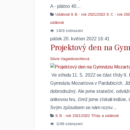
A - plátno 40...
Události
9. B - rok 2021/2022
9. C - rok 20
události
1429 zobrazení
pátek 20. květen 2022 16:41
Projektový den na Gym
Silvie Vagenknechtová
​ Ve středu 11. 5. 2022 se část třídy 9
Gymnáziu Mozartova v Pardubicích. Ji
dobrodružný. Ale jsme stateční, odvážn
únikovou hru, čímž jsme získali indicie
Svým způsobem se nám rozsv...
9. B - rok 2021/2022
Třídy a události
1199 zobrazení