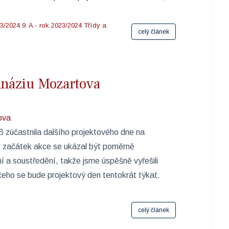
23/2024
9. A - rok 2023/2024
Třídy a
celý článek
náziu Mozartova
. B zúčastnila dalšího projektového dne na
ž začátek akce se ukázal být poměrně
í a soustředění, takže jsme úspěšně vyřešili
, čeho se bude projektový den tentokrát týkat.
celý článek