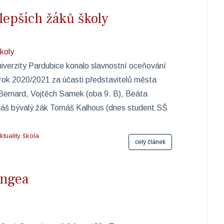
lepších žáků školy
iverzity Pardubice konalo slavnostní oceňování
í rok 2020/2021 za účasti představitelů města
Bernard, Vojtěch Samek (oba 9. B), Beáta
náš bývalý žák Tomáš Kalhous (dnes student SŠ
ktuality škola
celý článek
angea