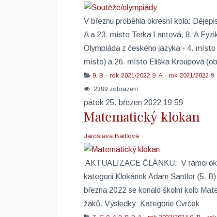
V březnu proběhla okresní kola: Dějepi
A a 23. místo Terka Lantová, 8. A Fyzi
Olympiáda z českého jazyka - 4. místo
místo) a 26. místo Eliška Kroupová (obě
9. B - rok 2021/2022
9. A - rok 2021/2022
9.
2399 zobrazení
pátek 25. březen 2022 19:59
Matematický klokan
Jaroslava Bártlová
​ AKTUALIZACE ČLÁNKU: V rámci okres
kategorii Klokánek Adam Santler (5. B) -
března 2022 se konalo školní kolo Mat
žáků. Výsledky: Kategorie Cvr