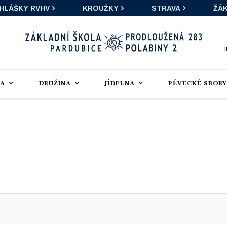
IHLÁŠKY RVHV
KROUŽKY
STRAVA
ŽÁK
LA
DRUŽINA
JÍDELNA
PĚVECKÉ SBORY