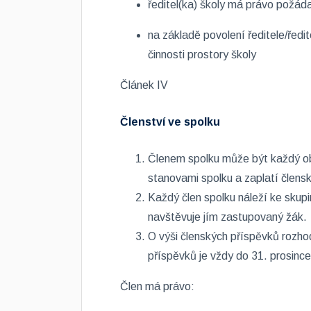
ředitel(ka) školy má právo požád
na základě povolení ředitele/ředi
činnosti prostory školy
Článek IV
Členství ve spolku
Členem spolku může být každý obč
stanovami spolku a zaplatí člens
Každý člen spolku náleží ke skup
navštěvuje jím zastupovaný žák.
O výši členských příspěvků rozho
příspěvků je vždy do 31. prosince
Člen má právo: