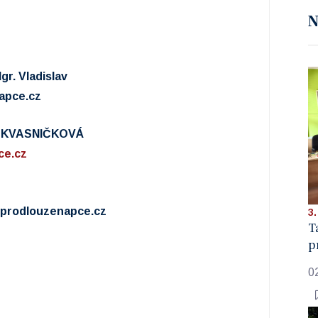
N
gr. Vladislav
apce.cz
a KVASNIČKOVÁ
ce.cz
sprodlouzenapce.cz
3.
T
p
0