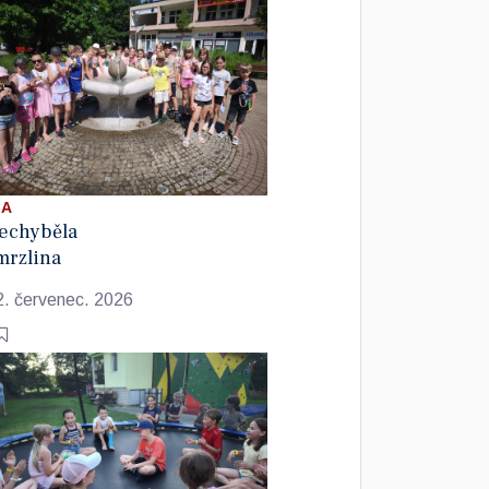
 A
echyběla
mrzlina
2. červenec. 2026