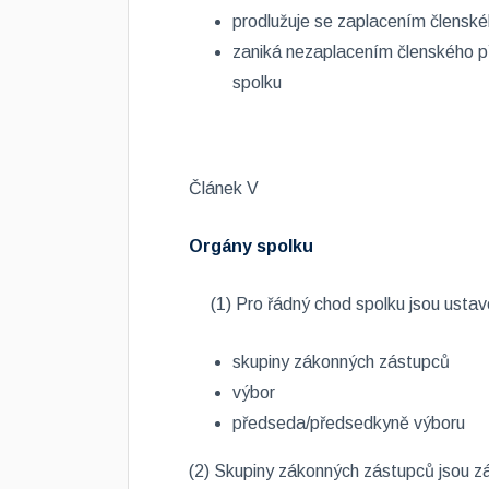
prodlužuje se zaplacením členskéh
zaniká nezaplacením členského př
spolku
Článek V
Orgány spolku
(1) Pro řádný chod spolku jsou ustav
skupiny zákonných zástupců
výbor
předseda/předsedkyně výboru
(2) Skupiny zákonných zástupců jsou zá