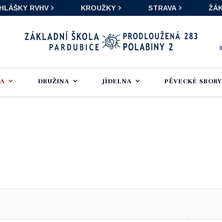
IHLÁŠKY RVHV
KROUŽKY
STRAVA
ŽÁK
LA
DRUŽINA
JÍDELNA
PĚVECKÉ SBORY