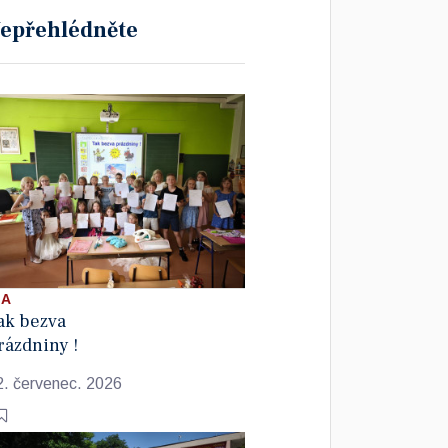
epřehlédněte
 A
ak bezva
rázdniny !
2. červenec. 2026