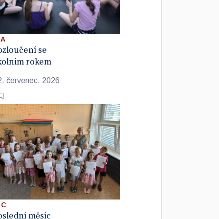
 A
ozloučení se
kolním rokem
2. červenec. 2026
 C
oslední měsíc