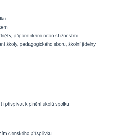
lku
lkem
dněty, připomínkami nebo stížnostmi
ení školy, pedagogického sboru, školní jídelny
 přispívat k plnění úkolů spolku
ením členského příspěvku