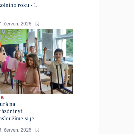
kolního roku - 1.
7. červen. 2026
 B
urá na
rázdniny!
asloužíme si je.
6. červen. 2026