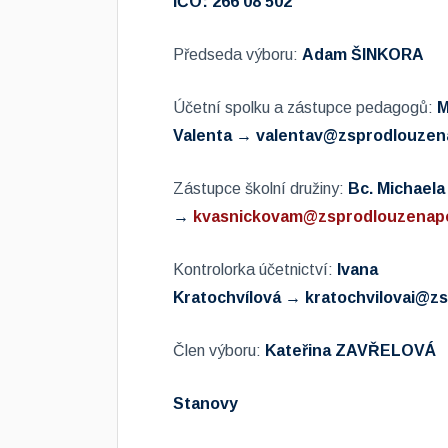
IČO:
266 08 502
Předseda výboru:
Adam ŠINKORA
Účetní spolku a zástupce pedagogů:
M
Valenta →
valentav@zsprodlouzen
Zástupce školní družiny:
Bc. Michael
→
k
vasnickovam@zsprodlouzenap
Kontrolorka účetnictví:
Ivana
Kratochvílová →
kratochvilovai@z
Člen výboru:
Kateřina ZAVŘELOVÁ
Stanovy