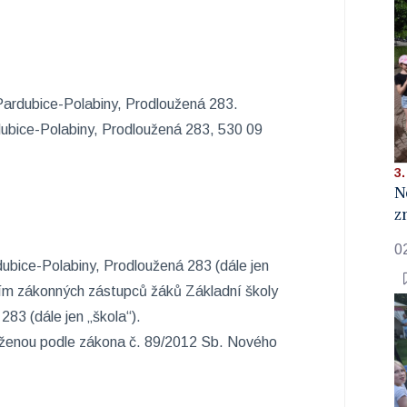
Pardubice-Polabiny, Prodloužená 283.
dubice-Polabiny, Prodloužená 283, 530 09
3.
N
z
0
dubice-Polabiny, Prodloužená 283 (dále jen
ním zákonných zástupců žáků Základní školy
83 (dále jen „škola“).
oženou podle zákona č. 89/2012 Sb. Nového