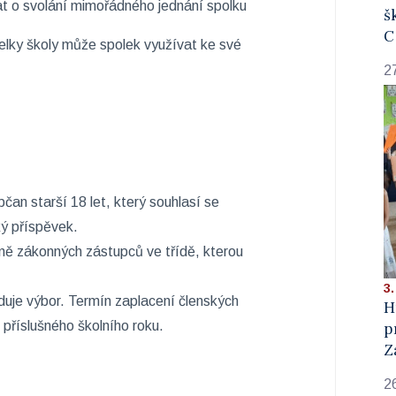
at o svolání mimořádného jednání spolku
š
C
telky školy může spolek využívat ke své
2
an starší 18 let, který souhlasí se
ký příspěvek.
ině zákonných zástupců ve třídě, kterou
3.
duje výbor. Termín zaplacení členských
H
 příslušného školního roku.
p
Z
2