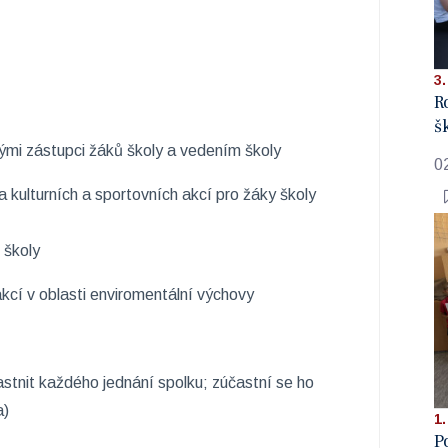
3.
R
š
ými zástupci žáků školy a vedením školy
0
a kulturních a sportovních akcí pro žáky školy
 školy
kcí v oblasti enviromentální výchovy
astnit každého jednání spolku; zúčastní se ho
a)
1.
P