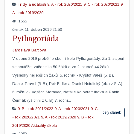
Třídy a události
9. A - rok 2020/2021
9. C - rok 2020/2021
9.
A - rok 2019/2020
1665
čtvrtek 11. duben 2019 21:50
Pythagoriáda
Jaroslava Bártlová
V dubnu 2019 proběhlo školní kolo Pythagoriády. Za 1. stupeň
se soutěže zúčastnilo 50 žáků a za 2. stupeň 44 žáků.
Výsledky nejlepších žáků: 5. ročník - Kryštof Valeš (5. B),
Daniel Pravel (5. B), Petr Fidler a Daniel Netolický (oba z 5. A)
6. ročník - Vojtěch Moravec, Natálie Kolovratníková a Patrik
Čermák (všichni z 6. B) 7. roční...
9. B - rok 2021/2022
9. A - rok 2020/2021
9. C
celý článek
- rok 2020/2021
9. A - rok 2019/2020
9. B - rok
2019/2020
Aktuality škola
2953