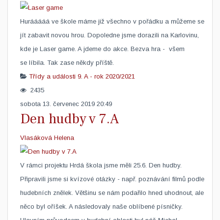
​Hurááááá ve škole máme již všechno v pořádku a můžeme se
jít zabavit novou hrou. Dopoledne jsme dorazili na Karlovinu,
kde je Laser game. A jdeme do akce. Bezva hra - všem
se líbila. Tak zase někdy příště.
Třídy a události
9. A - rok 2020/2021
2435
sobota 13. červenec 2019 20:49
Den hudby v 7.A
Vlasáková Helena
​V rámci projektu Hrdá škola jsme měli 25.6. Den hudby.
Připravili jsme si kvízové otázky - např. poznávání filmů podle
hudebních znělek. Většinu se nám podařilo hned uhodnout, ale
něco byl oříšek. A následovaly naše oblíbené písničky.