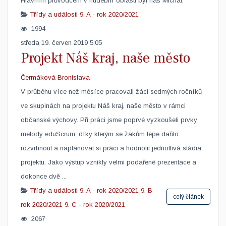
Hlavním průvodcem v hudební oblasti byl náš Michal.
Třídy a události
9. A - rok 2020/2021
1994
středa 19. červen 2019 5:05
Projekt Náš kraj, naše město
Čermáková Bronislava
V průběhu více než měsíce pracovali žáci sedmých ročníků
ve skupinách na projektu Náš kraj, naše město v rámci
občanské výchovy. Při práci jsme poprvé vyzkoušeli prvky
metody eduScrum, díky kterým se žákům lépe dařilo
rozvrhnout a naplánovat si práci a hodnotit jednotlivá stádia
projektu. Jako výstup vznikly velmi podařené prezentace a
dokonce dvě ...
Třídy a události
9. A - rok 2020/2021
9. B -
celý článek
rok 2020/2021
9. C - rok 2020/2021
2067