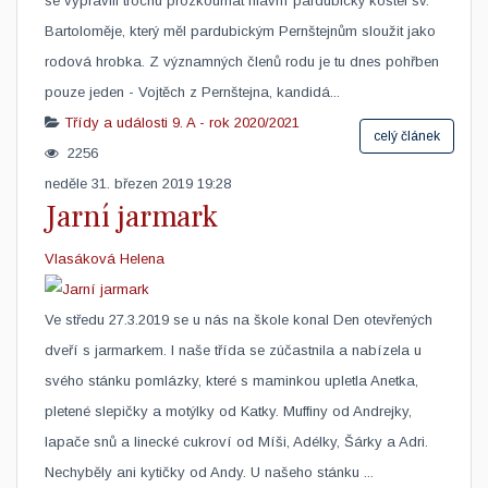
se vypravili trochu prozkoumat hlavní pardubický kostel sv.
Bartoloměje, který měl pardubickým Pernštejnům sloužit jako
rodová hrobka. Z významných členů rodu je tu dnes pohřben
pouze jeden - Vojtěch z Pernštejna, kandidá...
Třídy a události
9. A - rok 2020/2021
celý článek
2256
neděle 31. březen 2019 19:28
Jarní jarmark
Vlasáková Helena
​Ve středu 27.3.2019 se u nás na škole konal Den otevřených
dveří s jarmarkem. I naše třída se zúčastnila a nabízela u
svého stánku pomlázky, které s maminkou upletla Anetka,
pletené slepičky a motýlky od Katky. Muffiny od Andrejky,
lapače snů a linecké cukroví od Míši, Adélky, Šárky a Adri.
Nechyběly ani kytičky od Andy. U našeho stánku ...