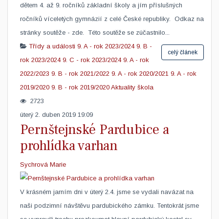
dětem 4. až 9. ročníků základní školy a jím příslušných
ročníků víceletých gymnázií z celé České republiky. Odkaz na
stránky soutěže - zde. ​ Této soutěže se zúčastnilo...
Třídy a události
9. A - rok 2023/2024
9. B -
celý článek
rok 2023/2024
9. C - rok 2023/2024
9. A - rok
2022/2023
9. B - rok 2021/2022
9. A - rok 2020/2021
9. A - rok
2019/2020
9. B - rok 2019/2020
Aktuality škola
2723
úterý 2. duben 2019 19:09
Pernštejnské Pardubice a
prohlídka varhan
Sychrová Marie
​V krásném jarním dni v úterý 2.4. jsme se vydali navázat na
naši podzimní návštěvu pardubického zámku. Tentokrát jsme