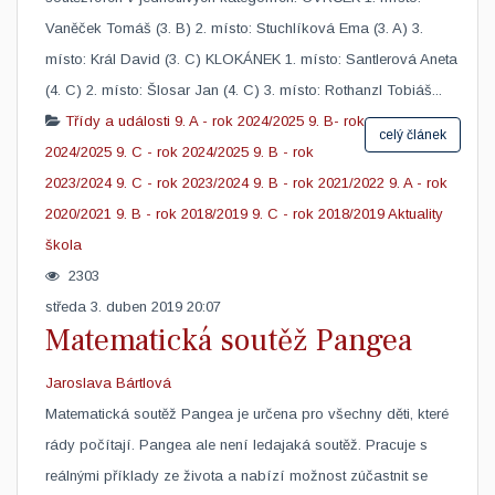
Vaněček Tomáš (3. B) 2. místo: Stuchlíková Ema (3. A) 3.
místo: Král David (3. C) KLOKÁNEK 1. místo: Santlerová Aneta
(4. C) 2. místo: Šlosar Jan (4. C) 3. místo: Rothanzl Tobiáš...
Třídy a události
9. A - rok 2024/2025
9. B- rok
celý článek
2024/2025
9. C - rok 2024/2025
9. B - rok
2023/2024
9. C - rok 2023/2024
9. B - rok 2021/2022
9. A - rok
2020/2021
9. B - rok 2018/2019
9. C - rok 2018/2019
Aktuality
škola
2303
středa 3. duben 2019 20:07
Matematická soutěž Pangea
Jaroslava Bártlová
Matematická soutěž Pangea je určena pro všechny děti, které
rády počítají. Pangea ale není ledajaká soutěž. Pracuje s
reálnými příklady ze života a nabízí možnost zúčastnit se