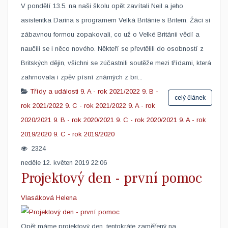
​V pondělí 13.5. na naši školu opět zavítali Neil a jeho
asistentka Darina s programem Velká Británie s Britem. Žáci si
zábavnou formou zopakovali, co už o Velké Británii vědí a
naučili se i něco nového. Někteří se převtělili do osobností z
Britských dějin, všichni se zúčastnili soutěže mezi třídami, která
zahrnovala i zpěv písní známých z bri...
Třídy a události
9. A - rok 2021/2022
9. B -
celý článek
rok 2021/2022
9. C - rok 2021/2022
9. A - rok
2020/2021
9. B - rok 2020/2021
9. C - rok 2020/2021
9. A - rok
2019/2020
9. C - rok 2019/2020
2324
neděle 12. květen 2019 22:06
Projektový den - první pomoc
Vlasáková Helena
​Opět máme projektový den, tentokráte zaměřený na