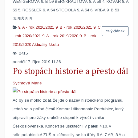
WENIGEROVÁ 9. B 59 BERNKRAUTOVÁ 8. A 59 4. KOVÁŘ 8. A
55 5. RÖSSLER 9. A 54 STODOLA 9. A 54 6. VRBA 9. B 53
JURIŠ 8. B ...
9. A - rok 2020/2021
9. B - rok 2020/2021
9. C
celý článek
- rok 2020/2021
9. A - rok 2019/2020
9. B - rok
2019/2020
Aktuality škola
2415
pondělí 7. říjen 2019 11:36
Po stopách historie a přesto dál
Sychrová Marie
​Ač by se mohlo zdát, že jde o název historického programu,
jedná se o pořad členů Komorní filharmonie Pardubice, který
připravili pro žáky druhého stupně k výročí vzniku
Československa. Koncert se uskutečnil v pátek 4.10. v
sále polabinské ZUŠ a zúčastnily se ho třídy 6.A, 7.AB, 8.A a