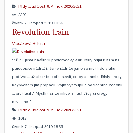
Třídy a události
9. A - rok 2020/2021
2393
čtvrtek 7. listopad 2019 18:56
Revolution train
Vlasáková Helena
​V říjnu jsme navštívili protidrogový vlak, který přijel k nám na
pardubické nádraží. Jsme rádi, že jsme se mohli do vlaku
podívat a už si umíme představit, co by s námi udělaly drogy,
kdybychom jim propadli. Vojta vystoupil z posledního vagónu
a prohlásil :" Myslím si, že nikdo z naší třídy si drogy
nevezme. "
Třídy a události
9. A - rok 2020/2021
1617
čtvrtek 7. listopad 2019 18:35