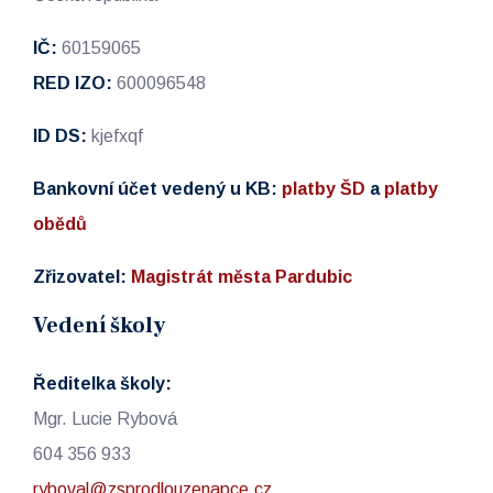
IČ:
60159065
RED IZO:
600096548
ID DS:
kjefxqf
Bankovní účet vedený u KB:
platby ŠD
a
platby
obědů
Zřizovatel:
Magistrát města Pardubic
Vedení školy
Ředitelka školy:
Mgr. Lucie Rybová
604 356 933
ryboval@zsprodlouzenapce.cz