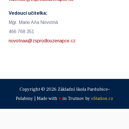
Vedoucí učitelka:
Mgr. Marie Aňa Novotná
466 768 351
novotnaa@zsprodlouzenapce.cz
Copyright © 2026 Základní škola Pardubice–
Polabiny | Made with
♥
in Trutnov by
eStation.cz