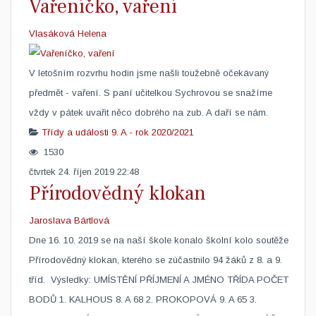
Vařeníčko, vaření
Vlasáková Helena
​V letošním rozvrhu hodin jsme našli toužebně očekávaný
předmět - vaření. S paní učitelkou Sychrovou se snažíme
vždy v pátek uvařit něco dobrého na zub. A daří se nám.
Třídy a události
9. A - rok 2020/2021
1530
čtvrtek 24. říjen 2019 22:48
Přírodovědný klokan
Jaroslava Bártlová
​Dne 16. 10. 2019 se na naší škole konalo školní kolo soutěže
Přírodovědný klokan, kterého se zúčastnilo 94 žáků z 8. a 9.
tříd. Výsledky: UMÍSTĚNÍ PŘÍJMENÍ A JMÉNO TŘÍDA POČET
BODŮ 1. KALHOUS 8. A 68 2. PROKOPOVÁ 9. A 65 3.