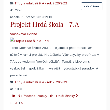
Třídy a události
9. A - rok 2020/2021
celý článek
2226
neděle 31. březen 2019 19:13
Projekt Hrdá škola - 7.A
Vlasáková Helena
​Tento týden ve čtvrtek 28.3. 2019 jsme si připomínali Den
učitelů v rámci projektu Hrdá škola. Výuka fyziky probíhala v
7.A pod vedením "nových učitelů". Tomáš s Liborem si
vyzkoušeli spolužákúm vysvětlit hydrostatický paradox. A
povedlo se!
Třídy a události
9. A - rok 2020/2021
1883
Předchozí články
Další články
1
2
3
4
5