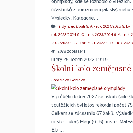
olympiády, kde se rozhodlo o vítězích.
účastníků z porozumění jak slyšeného a 
Výsledky: Kategorie...
Třídy a události
9. A - rok 2024/2025
9. B- 
rok 2023/2024
9. C - rok 2023/2024
9. A - rok
2022/2023
9. A - rok 2021/2022
9. B - rok 2021
2078 zobrazení
úterý 25. leden 2022 19:19
Školní kolo zeměpisné
Jaroslava Bártlová
V průběhu ledna 2022 se uskutečnilo š
soutěžících byl letos rekordní počet 7
Celkem se zúčastnilo 67 žáků. Výsledky
místo: Lukáš Flegr (6. B) místo: Matyáš
Ela ...