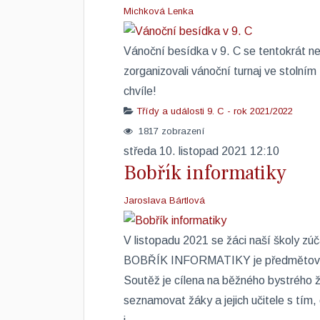
Michková Lenka
​Vánoční besídka v 9. C se tentokrát ne
zorganizovali vánoční turnaj ve stolním
chvíle!
Třídy a události
9. C - rok 2021/2022
1817 zobrazení
středa 10. listopad 2021 12:10
Bobřík informatiky
Jaroslava Bártlová
​V listopadu 2021 se žáci naší školy zú
BOBŘÍK INFORMATIKY je předmětová s
Soutěž je cílena na běžného bystrého ž
seznamovat žáky a jejich učitele s tím,