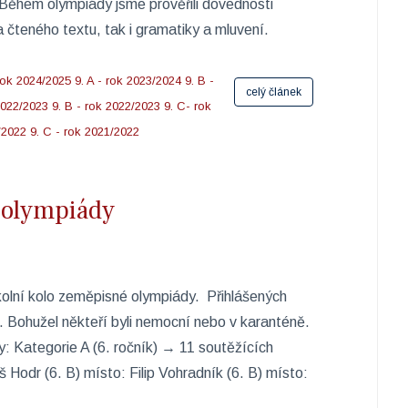
 Během olympiády jsme prověřili dovednosti
čteného textu, tak i gramatiky a mluvení. ​
rok 2024/2025
9. A - rok 2023/2024
9. B -
celý článek
 2022/2023
9. B - rok 2022/2023
9. C- rok
/2022
9. C - rok 2021/2022
 olympiády
kolní kolo zeměpisné olympiády. Přihlášených
5. Bohužel někteří byli nemocní nebo v karanténě.
: Kategorie A (6. ročník) → 11 soutěžících
 Hodr (6. B) místo: Filip Vohradník (6. B) místo: