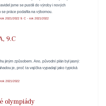
videl jsme se pustili do výroby i nových
 se práce podařila na výbornou.
 rok 2021/2022
9. C - rok 2021/2022
A, 9.C
hu jiným způsobem. Ano, původní plán byl jasný:
áhadou je, proč ta vajíčka vypadají jako typická
 rok 2021/2022
né olympiády