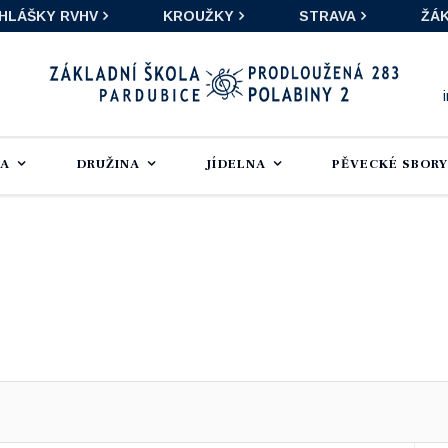
IHLÁŠKY RVHV
KROUŽKY
STRAVA
ŽÁK
LA
DRUŽINA
JÍDELNA
PĚVECKÉ SBORY