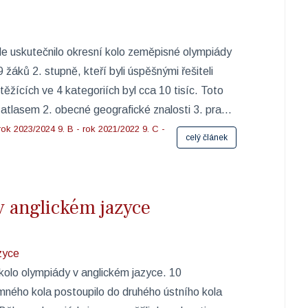
le uskutečnilo okresní kolo zeměpisné olympiády
žáků 2. stupně, kteří byli úspěšnými řešiteli
ěžících ve 4 kategoriích byl cca 10 tisíc. Toto
s atlasem 2. obecné geografické znalosti 3. pra...
 rok 2023/2024
9. B - rok 2021/2022
9. C -
celý článek
v anglickém jazyce
 kolo olympiády v anglickém jazyce. 10
emného kola postoupilo do druhého ústního kola