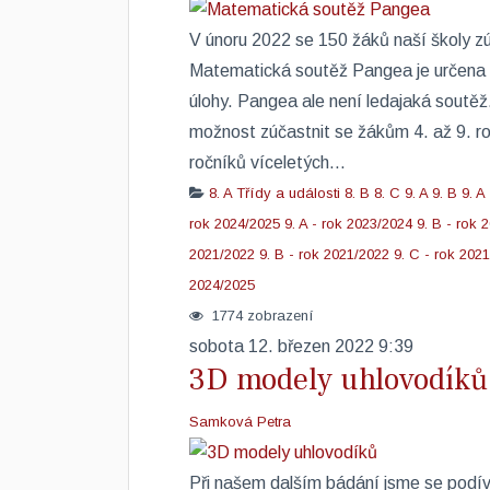
V únoru 2022 se 150 žáků naší školy z
Matematická soutěž Pangea je určena p
úlohy. Pangea ale není ledajaká soutěž.
možnost zúčastnit se žákům 4. až 9. ro
ročníků víceletých...
8. A
Třídy a události
8. B
8. C
9. A
9. B
9. A
rok 2024/2025
9. A - rok 2023/2024
9. B - rok 
2021/2022
9. B - rok 2021/2022
9. C - rok 202
2024/2025
1774 zobrazení
sobota 12. březen 2022 9:39
3D modely uhlovodíků
Samková Petra
​Při našem dalším bádání jsme se podí