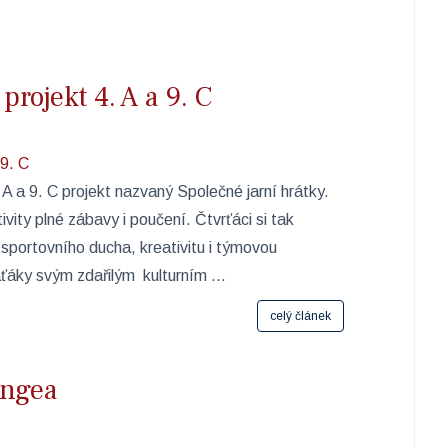
projekt 4. A a 9. C
. A a 9. C projekt nazvaný Společné jarní hrátky.
tivity plné zábavy i poučení. Čtvrťáci si tak
 sportovního ducha, kreativitu i týmovou
áťáky svým zdařilým kulturním ...
celý článek
angea