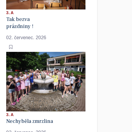
3. A
Tak bezva
prázdniny !
02. červenec. 2026
3. A
Nechyběla zmrzlina