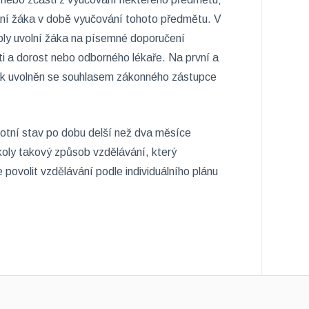
ání žáka v době vyučování tohoto předmětu. V
oly uvolní žáka na písemné doporučení
ěti a dorost nebo odborného lékaře. Na první a
ák uvolněn se souhlasem zákonného zástupce
votní stav po dobu delší než dva měsíce
školy takový způsob vzdělávání, který
volit vzdělávání podle individuálního plánu