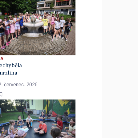
 A
echyběla
mrzlina
2. červenec. 2026