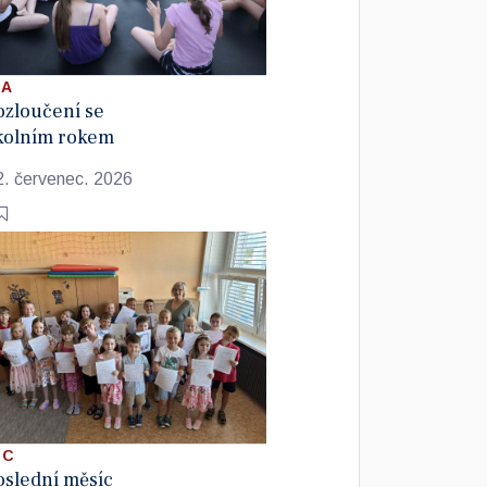
 A
ozloučení se
kolním rokem
2. červenec. 2026
 C
oslední měsíc