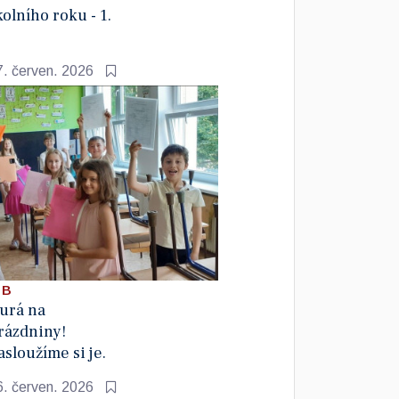
kolního roku - 1.
7. červen. 2026
 B
urá na
rázdniny!
asloužíme si je.
6. červen. 2026