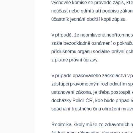
výchovné komise se provede zápis, kt
neúčast nebo odmítnutí podpisu zákon
účastník jednání obdrží kopii zápisu.
V případě, že neomluvená nepřítomnost
zašle bezodkladně oznámení o pokračuj
příslušnému orgánu sociálně-právní och
z platné právní úpravy.
V případě opakovaného záškoláctví v pr
zástupci pravomocným rozhodnutím spr
ustanovení zákona, je třeba postoupit v
docházky Policii ČR, kde bude případ 
spáchání trestného činu ohrožení mra
Ředitelka školy může ze zdravotních n
žádost jeho zákonného zástupce zcela