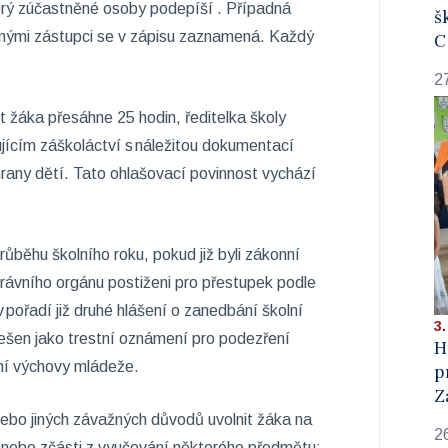
erý zúčastněné osoby podepíší . Případná
š
nými zástupci se v zápisu zaznamená. Každý
C
2
 žáka přesáhne 25 hodin, ředitelka školy
ícím záškoláctví s náležitou dokumentací
rany dětí. Tato ohlašovací povinnost vychází
ůběhu školního roku, pokud již byli zákonní
ávního orgánu postiženi pro přestupek podle
 pořadí již druhé hlášení o zanedbání školní
3.
řešen jako trestní oznámení pro podezření
H
vní výchovy mládeže.
p
Z
ebo jiných závažných důvodů uvolnit žáka na
2
 nebo zčásti z vyučování některého předmětu;