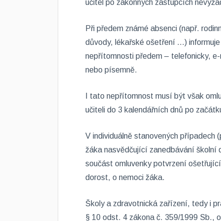
učitel po zákonných zástupcích nevyža
Při předem známé absenci (např. rodinn
důvody, lékařské ošetření …) informuje
nepřítomnosti předem – telefonicky, e
nebo písemně.
I tato nepřítomnost musí být však oml
učiteli do 3 kalendářních dnů po začát
V individuálně stanovených případech 
žáka nasvědčující zanedbávání školní
součást omluvenky potvrzení ošetřujícíh
dorost, o nemoci žáka.
Školy a zdravotnická zařízení, tedy i pra
§ 10 odst. 4 zákona č. 359/1999 Sb., o