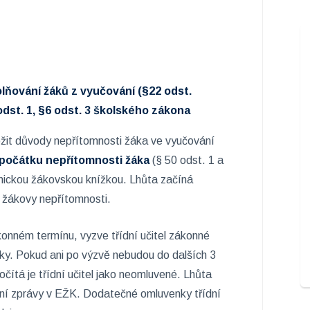
lňování žáků z vyučování (§22 odst.
 odst. 1, §6 odst. 3 školského zákona
žit důvody nepřítomnosti žáka ve vyučování
 počátku nepřítomnosti žáka
(§ 50 odst. 1 a
onickou žákovskou knížkou. Lhůta začíná
ni žákovy nepřítomnosti.
nném termínu, vyzve třídní učitel zákonné
y. Pokud ani po výzvě nebudou do dalších 3
čítá je třídní učitel jako neomluvené. Lhůta
ání zprávy v EŽK. Dodatečné omluvenky třídní