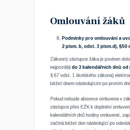
Omlouvání žáků
Podmínky pro omlouvání a uvo
2 písm. b, odst. 3 písm.d), §50
Zákonný zástupce žáka je povinen dolo
nejpozději
do 3 kalendářních dnů od
§ 67 odst. 1 školského zákona) elektr
běžet dnem následujícím po prvním d
Pokud nebude absence omluvena v záko
zástupce přes EŽK k doplnění omluvenk
kalendářních dnů hodiny omluvené, zapo
začíná běžet den následující po odesl