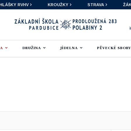
IHLÁŠKY RVHV
KROUŽKY
STRAVA
ŽÁK
LA
DRUŽINA
JÍDELNA
PĚVECKÉ SBORY