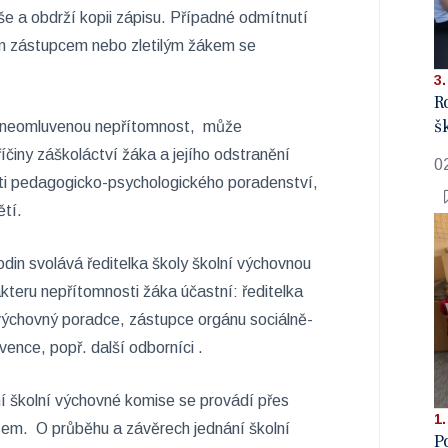
še a obdrží kopii zápisu. Případné odmítnutí
m zástupcem nebo zletilým žákem se
3.
R
š
 neomluvenou nepřítomnost, může
říčiny záškoláctví žáka a jejího odstranění
0
sti pedagogicko-psychologického poradenství,
dětí.
din svolává ředitelka školy školní výchovnou
kteru nepřítomnosti žáka účastní: ředitelka
, výchovný poradce, zástupce orgánu sociálně-
vence, popř. další odborníci .
 školní výchovné komise se provádí přes
1.
sem. O průběhu a závěrech jednání školní
P