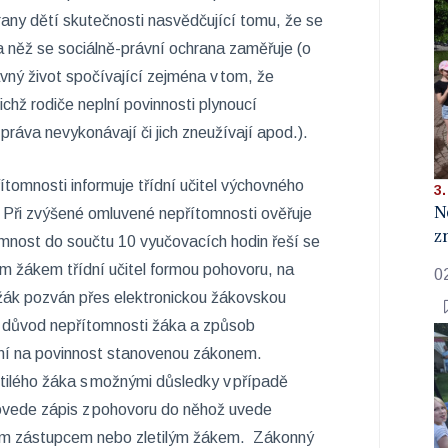
any dětí skutečnosti nasvědčující tomu, že se
na něž se sociálně-právní ochrana zaměřuje (o
vný život spočívající zejména v tom, že
ichž rodiče neplní povinnosti plynoucí
práva nevykonávají či jich zneužívají apod.).
tomnosti informuje třídní učitel výchovného
3.
N
. Při zvýšené omluvené nepřítomnosti ověřuje
z
mnost do součtu 10 vyučovacích hodin řeší se
 žákem třídní učitel formou pohovoru, na
0
 žák pozván přes elektronickou žákovskou
 důvod nepřítomnosti žáka a způsob
rní na povinnost stanovenou zákonem.
ilého žáka s možnými důsledky v případě
ovede zápis z pohovoru do něhož uvede
m zástupcem nebo zletilým žákem. Zákonný