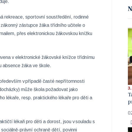
duje.
N
á rekreace, sportovní soustředění, rodinné
 zákonný zástupce žáka třídního učitele o
-mailem, přes elektronickou žákovskou knížku
uvena v elektronické žákovské knížce třídnímu
ku absence žáka ve škole.
(především v případě časté nepřítomnosti
3.
 docházky) může škola požadovat jako
T
o lékaře, resp. praktického lékaře pro děti a
p
0
ktičtí lékaři pro děti a dorost, jsou v souladu s
 sociálně-právní ochraně dětí, povinni