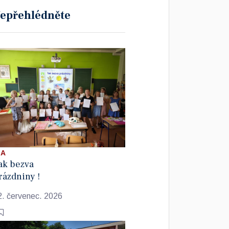
epřehlédněte
 A
ak bezva
rázdniny !
2. červenec. 2026