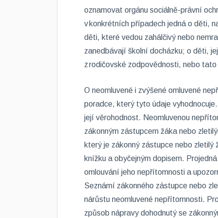
oznamovat orgánu sociálně-právní ochr
v konkrétních případech jedná o děti, 
děti, které vedou zahálčivý nebo nemra
zanedbávají školní docházku; o děti, jej
z rodičovské zodpovědnosti, nebo tato 
O neomluvené i zvýšené omluvené nepří
poradce, který tyto údaje vyhodnocuje
její věrohodnost. Neomluvenou nepříto
zákonným zástupcem žáka nebo zletilým
který je zákonný zástupce nebo zletilý
knížku a obyčejným dopisem. Projedná
omlouvání jeho nepřítomnosti a upozo
Seznámí zákonného zástupce nebo zlet
nárůstu neomluvené nepřítomnosti. Pr
způsob nápravy dohodnutý se zákonný