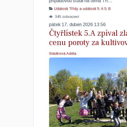
případovou studii na téma Tří...
Události
Třídy a události
5. A
5. B
345 zobrazení
pátek 17. duben 2026 13:56
Čtyřlístek 5.A zpíval zl
cenu poroty za kultivo
Sládková Adéla