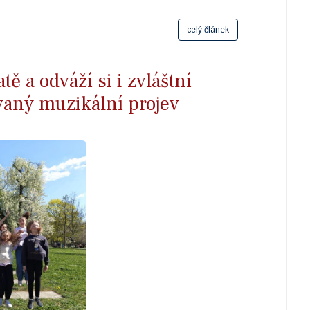
celý článek
atě a odváží si i zvláštní
vaný muzikální projev