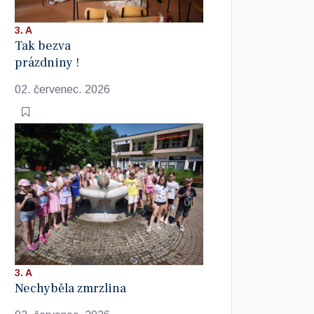
3. A
Tak bezva
prázdniny !
02. červenec. 2026
3. A
Nechyběla zmrzlina