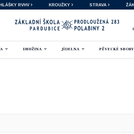
IHLÁŠKY RVHV
KROUŽKY
STRAVA
ŽÁK
LA
DRUŽINA
JÍDELNA
PĚVECKÉ SBORY