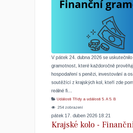
V pátek 24. dubna 2026 se uskutečnilo 
gramotnost, které každoročně prověřuje
hospodaření s penězi, investování a oso
soutěžící z krajských kol, kteří zde po
reálné fi...
Události
Třídy a události
5. A
5. B
254 zobrazení
pátek 17. duben 2026 18:21
Krajské kolo - Finanč