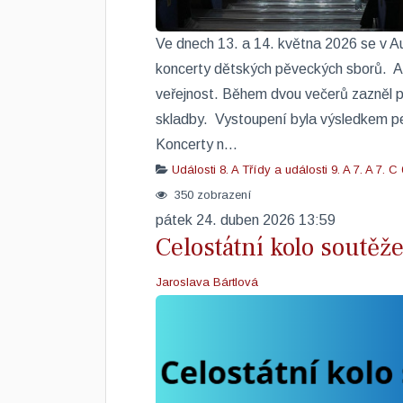
Ve dnech 13. a 14. května 2026 se v Au
koncerty dětských pěveckých sborů. Akc
veřejnost. Během dvou večerů zazněl p
skladby. Vystoupení byla výsledkem pečl
Koncerty n...
Události
8. A
Třídy a události
9. A
7. A
7. C
350 zobrazení
pátek 24. duben 2026 13:59
Celostátní kolo soutě
Jaroslava Bártlová