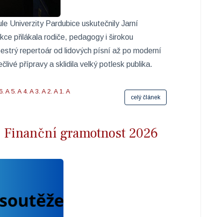
le Univerzity Pardubice uskutečnily Jarní
e přilákala rodiče, pedagogy i širokou
estrý repertoár od lidových písní až po moderní
ivé přípravy a sklidila velký potlesk publika.
6. A
5. A
4. A
3. A
2. A
1. A
celý článek
že Finanční gramotnost 2026