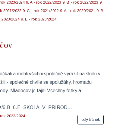
 rok 2023/2024
9. A - rok 2022/2023
9. B - rok 2022/2023
9.
ok 2021/2022
9. C - rok 2021/2022
9. A - rok 2020/2021
9. B
k 2023/2024
9. E - rok 2023/2024
očov
kali a mohli všichni společně vyrazit na školu v
žili - společné chvíle se spolužáky, hromadu
írody. Mladočov je fajn! Všechny fotky a
es.cz/6.B_6.E_SKOLA_V_PRIROD...
- rok 2023/2024
celý článek