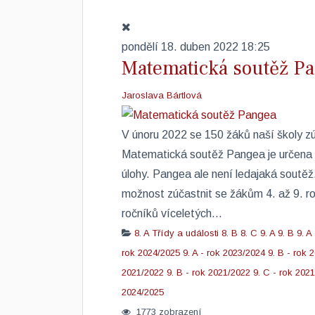
pondělí 18. duben 2022 18:25
Matematická soutěž P
Jaroslava Bártlová
V únoru 2022 se 150 žáků naší školy z
Matematická soutěž Pangea je určena p
úlohy. Pangea ale není ledajaká soutěž.
možnost zúčastnit se žákům 4. až 9. ro
ročníků víceletých...
8. A
Třídy a události
8. B
8. C
9. A
9. B
9. A
rok 2024/2025
9. A - rok 2023/2024
9. B - rok 
2021/2022
9. B - rok 2021/2022
9. C - rok 202
2024/2025
1773 zobrazení