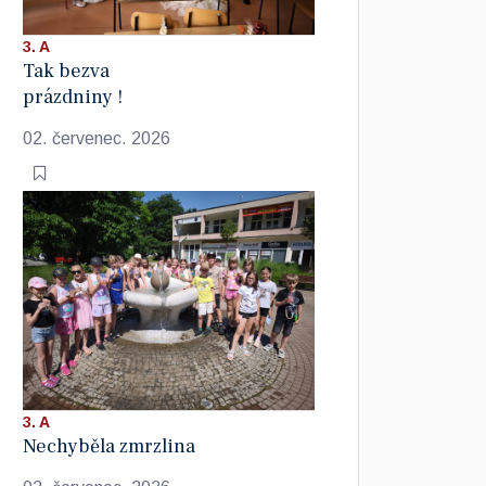
3. A
Tak bezva
prázdniny !
02. červenec. 2026
3. A
Nechyběla zmrzlina