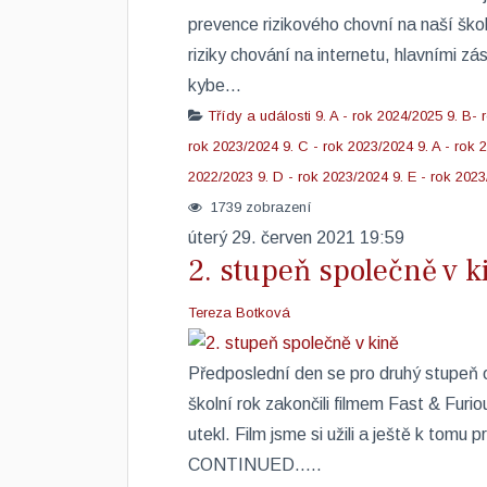
prevence rizikového chovní na naší ško
riziky chování na internetu, hlavními z
kybe...
Třídy a události
9. A - rok 2024/2025
9. B- 
rok 2023/2024
9. C - rok 2023/2024
9. A - rok
2022/2023
9. D - rok 2023/2024
9. E - rok 202
1739 zobrazení
úterý 29. červen 2021 19:59
2. stupeň společně v k
Tereza Botková
Předposlední den se pro druhý stupeň o
školní rok zakončili filmem Fast & Furiou
utekl. Film jsme si užili a ještě k tomu 
CONTINUED.....​ ​ ​