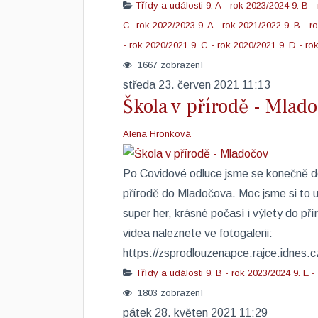
Třídy a události
9. A - rok 2023/2024
9. B -
C- rok 2022/2023
9. A - rok 2021/2022
9. B - r
- rok 2020/2021
9. C - rok 2020/2021
9. D - ro
1667 zobrazení
středa 23. červen 2021 11:13
Škola v přírodě - Mlad
Alena Hronková
​Po Covidové odluce jsme se konečně doč
přírodě do Mladočova. Moc jsme si to u
super her, krásné počasí i výlety do př
videa naleznete ve fotogalerii:
https://zsprodlouzenapce.rajce.idn
Třídy a události
9. B - rok 2023/2024
9. E 
1803 zobrazení
pátek 28. květen 2021 11:29