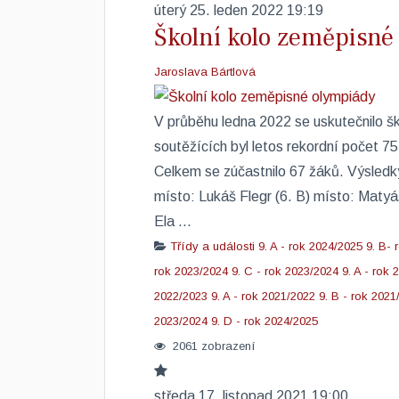
úterý 25. leden 2022 19:19
Školní kolo zeměpisné
Jaroslava Bártlová
V průběhu ledna 2022 se uskutečnilo š
soutěžících byl letos rekordní počet 7
Celkem se zúčastnilo 67 žáků. Výsledky
místo: Lukáš Flegr (6. B) místo: Matyáš
Ela ...
Třídy a události
9. A - rok 2024/2025
9. B- 
rok 2023/2024
9. C - rok 2023/2024
9. A - rok
2022/2023
9. A - rok 2021/2022
9. B - rok 2021
2023/2024
9. D - rok 2024/2025
2061 zobrazení
středa 17. listopad 2021 19:00