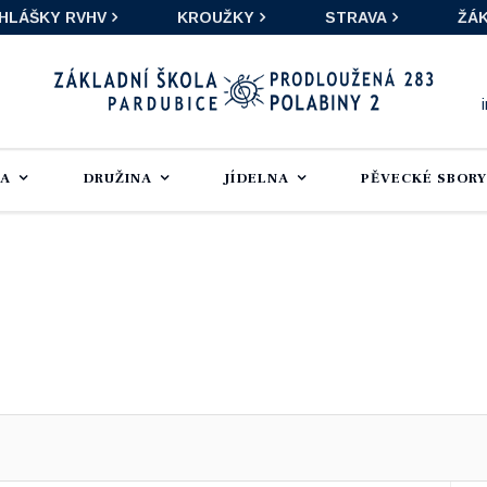
IHLÁŠKY RVHV
KROUŽKY
STRAVA
ŽÁK
LA
DRUŽINA
JÍDELNA
PĚVECKÉ SBORY