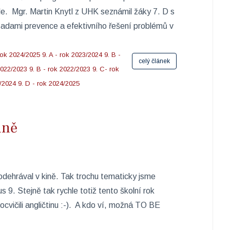
le. Mgr. Martin Knytl z UHK seznámil žáky 7. D s
ásadami prevence a efektivního řešení problémů v
rok 2024/2025
9. A - rok 2023/2024
9. B -
celý článek
 2022/2023
9. B - rok 2022/2023
9. C- rok
3/2024
9. D - rok 2024/2025
ině
dehrával v kině. Tak trochu tematicky jsme
s 9. Stejně tak rychle totiž tento školní rok
procvičili angličtinu :-). A kdo ví, možná TO BE