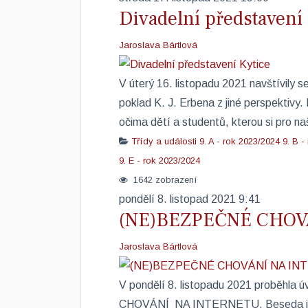
Divadelní představení 
Jaroslava Bártlová
V úterý 16. listopadu 2021 navštívily 
poklad K. J. Erbena z jiné perspektivy.
očima dětí a studentů, kterou si pro naše 
Třídy a události
9. A - rok 2023/2024
9. B -
9. E - rok 2023/2024
1642 zobrazení
pondělí 8. listopad 2021 9:41
(NE)BEZPEČNÉ CHOV
Jaroslava Bártlová
V pondělí 8. listopadu 2021 proběhl
CHOVÁNÍ NA INTERNETU. Beseda je so