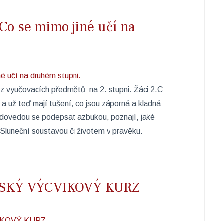
Co se mimo jiné učí na
 z vyučovacích předmětů ​ na 2. stupni. Žáci 2.C
a už teď mají tušení, co jsou záporná a kladná
, dovedou se podepsat azbukou, poznají, jaké
se Sluneční soustavou či životem v pravěku.
ŘSKÝ VÝCVIKOVÝ KURZ