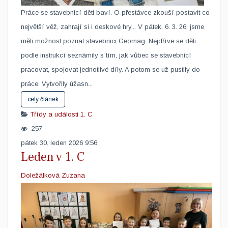
​Práce se stavebnicí děti baví. O přestávce zkouší postavit co
největší věž, zahrají si i deskové hry... V pátek, 6. 3. 26, jsme
měli možnost poznat stavebnici Geomag. Nejdříve se děti
podle instrukcí seznámily s tím, jak vůbec se stavebnicí
pracovat, spojovat jednotlivé díly. A potom se už pustily do
práce. Vytvořily úžasn...
celý článek
Třídy a události
1. C
257
pátek 30. leden 2026 9:56
Leden v 1. C
Doležálková Zuzana