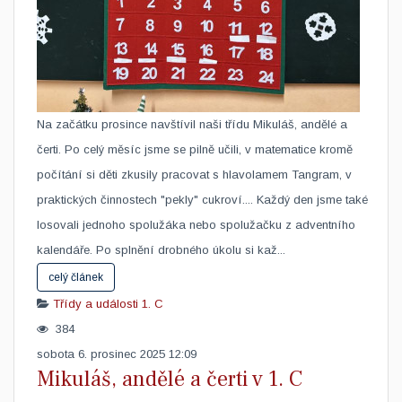
Na začátku prosince navštívil naši třídu Mikuláš, andělé a
čerti. Po celý měsíc jsme se pilně učili, v matematice kromě
počítání si děti zkusily pracovat s hlavolamem Tangram, v
praktických činnostech "pekly" cukroví.... Každý den jsme také
losovali jednoho spolužáka nebo spolužačku z adventního
kalendáře. Po splnění drobného úkolu si kaž...
celý článek
Třídy a události
1. C
384
sobota 6. prosinec 2025 12:09
Mikuláš, andělé a čerti v 1. C