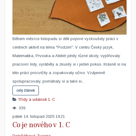
​Během měsíce listopadu si děti poprvé vyzkoušely práci v
centrech aktivit na téma "Podzim". V centru Český jazyk,
Matematika, Prvouka a Ateliér plnily různé úkoly, vyplňovaly
pracovní listy, vyráběly a zkusily si i jeden pokus. Krásně si na
této práci procvičily a zopakovaly učivo. Vzájemně
spolupracovaly, pomáhaly si a také si...
celý článek
Třídy a události
1. C
339
pátek 14. listopad 2025 19:21
Co je nového v 1. C
Doležálková Zuzana