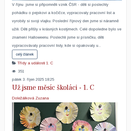
V říjnu jsme si připomněli vznik ČSR - děti si poslechly
pohádku o pejskovi a kočičce, vypracovaly pracovní list a
vyrobily si svoji vlajku. ​Poslední říjnový den jsme si náramně
užili. Děti přišly v krásných kostýmech. Celé dopoledne bylo ve
znamení Halloweenu. Poslechli jsme si písničku, děti
vypracovávaly pracovní listy, kde si opakovaly u...
celý článek
Třídy a události
1. C
351
pátek 3. říjen 2025 18:25
Už jsme měsíc školáci - 1. C
Doležálková Zuzana