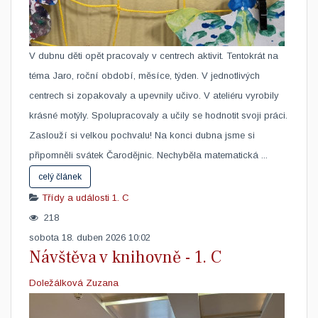
V dubnu děti opět pracovaly v centrech aktivit. Tentokrát na
téma Jaro, roční období, měsíce, týden. V jednotlivých
centrech si zopakovaly a upevnily učivo. V ateliéru vyrobily
krásné motýly. Spolupracovaly a učily se hodnotit svoji práci.
Zaslouží si velkou pochvalu! ​Na konci dubna jsme si
připomněli svátek Čarodějnic. Nechyběla matematická ...
celý článek
Třídy a události
1. C
218
sobota 18. duben 2026 10:02
Návštěva v knihovně - 1. C
Doležálková Zuzana