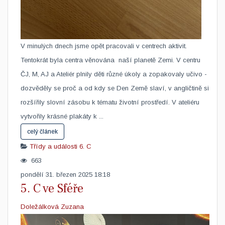
​V minulých dnech jsme opět pracovali v centrech aktivit.
Tentokrát byla centra věnována naší planetě Zemi. V centru
ČJ, M, AJ a Ateliér plnily děti různé úkoly a zopakovaly učivo -
dozvěděly se proč a od kdy se Den Země slaví, v angličtině si
rozšířily slovní zásobu k tématu životní prostředí. V ateliéru
vytvořily krásné plakáty k ...
celý článek
Třídy a události
6. C
663
pondělí 31. březen 2025 18:18
5. C ve Sféře
Doležálková Zuzana