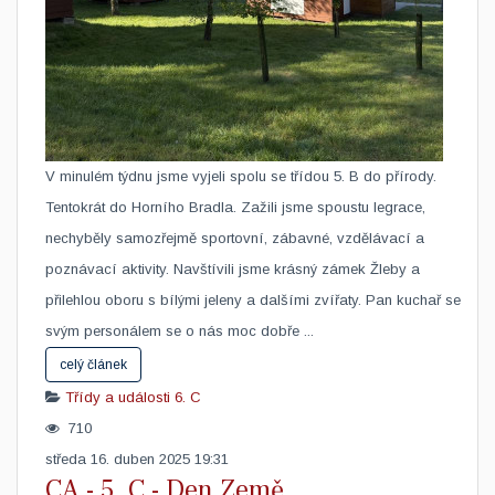
V minulém týdnu jsme vyjeli spolu se třídou 5. B do přírody.
Tentokrát do Horního Bradla. Zažili jsme spoustu legrace,
nechyběly samozřejmě sportovní, zábavné, vzdělávací a
poznávací aktivity. Navštívili jsme krásný zámek Žleby a
přilehlou oboru s bílými jeleny a dalšími zvířaty. Pan kuchař se
svým personálem se o nás moc dobře ...
celý článek
Třídy a události
6. C
710
středa 16. duben 2025 19:31
CA - 5. C - Den Země