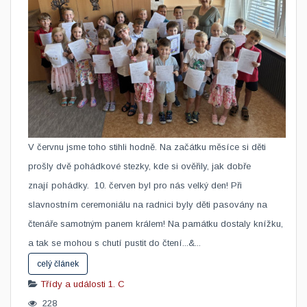
V červnu jsme toho stihli hodně. Na začátku měsíce si děti
prošly dvě pohádkové stezky, kde si ověřily, jak dobře
znají pohádky. 10. červen byl pro nás velký den! Při
slavnostním ceremoniálu na radnici byly děti pasovány na
čtenáře samotným panem králem! Na památku dostaly knížku,
a tak se mohou s chutí pustit do čtení...&...
celý článek
Třídy a události
1. C
228