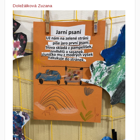
Doležálková Zuzana