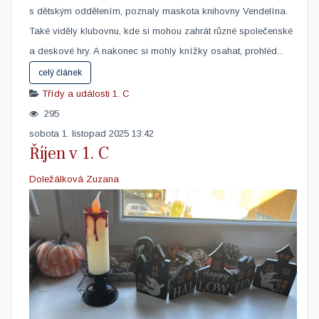
s dětským oddělením, poznaly maskota knihovny Vendelína.
Také viděly klubovnu, kde si mohou zahrát různé společenské
a deskové hry. A nakonec si mohly knížky osahat, prohléd...
celý článek
Třídy a události
1. C
295
sobota 1. listopad 2025 13:42
Říjen v 1. C
Doležálková Zuzana