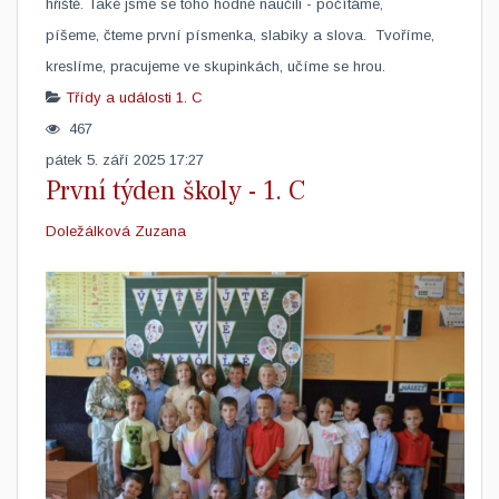
hřiště. Také jsme se toho hodně naučili - počítáme,
píšeme, čteme první písmenka, slabiky a slova. Tvoříme,
kreslíme, pracujeme ve skupinkách, učíme se hrou.
Třídy a události
1. C
467
pátek 5. září 2025 17:27
První týden školy - 1. C
Doležálková Zuzana