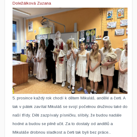
Doležálková Zuzana
​5. prosince každý rok chodí k dětem Mikuláš, andělé a čerti. A
tak v pátek zavítal Mikuláš se svojí početnou družinou také do
naší třídy. Děti zazpívaly písničku, slíbily, že budou nadále
hodné a budou se pilně učit. Za to dostaly od andělů a
Mikuláše drobnou sladkost a čerti tak byli bez práce...