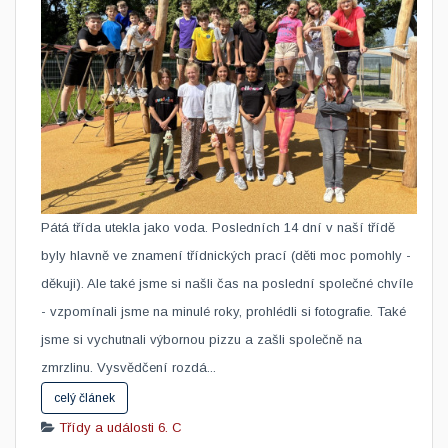
​Pátá třída utekla jako voda. Posledních 14 dní v naší třídě
byly hlavně ve znamení třídnických prací (děti moc pomohly -
děkuji). Ale také jsme si našli čas na poslední společné chvíle
- vzpomínali jsme na minulé roky, prohlédli si fotografie. Také
jsme si vychutnali výbornou pizzu a zašli společně na
zmrzlinu. Vysvědčení rozdá...
celý článek
Třídy a události
6. C