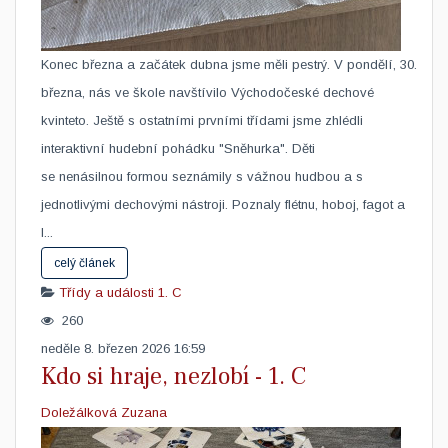
​Konec března a začátek dubna jsme měli pestrý. V pondělí, 30.
března, nás ve škole navštívilo Východočeské dechové
kvinteto. Ještě s ostatními prvními třídami jsme zhlédli
interaktivní hudební pohádku "Sněhurka". Děti
se nenásilnou formou seznámily s vážnou hudbou a s
jednotlivými dechovými nástroji. Poznaly flétnu, hoboj, fagot a
l...
celý článek
Třídy a události
1. C
260
neděle 8. březen 2026 16:59
Kdo si hraje, nezlobí - 1. C
Doležálková Zuzana