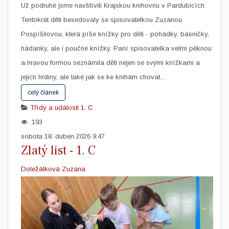
​Už podruhé jsme navštívili Krajskou knihovnu v Pardubicích.
Tentokrát děti besedovaly se spisovatelkou Zuzanou
Pospíšilovou, která píše knížky pro děti - pohádky, básničky,
hádanky, ale i poučné knížky. Paní spisovatelka velmi pěknou
a hravou formou seznámila děti nejen se svými knížkami a
jejich hrdiny, ale také jak se ke knihám chovat....
celý článek
Třídy a události
1. C
193
sobota 18. duben 2026 9:47
Zlatý list - 1. C
Doležálková Zuzana