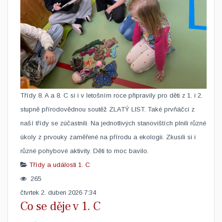
​Třídy 8. A a 8. C si i v letošním roce připravily pro děti z 1. i 2.
stupně přírodovědnou soutěž ZLATÝ LIST. Také prvňáčci z
naší třídy se zúčastnili. Na jednotlivých stanovištích plnili různé
úkoly z prvouky zaměřené na přírodu a ekologii. Zkusili si i
různé pohybové aktivity. Děti to moc bavilo.
Třídy a události
1. C
265
čtvrtek 2. duben 2026 7:34
Co se děje v 1. C