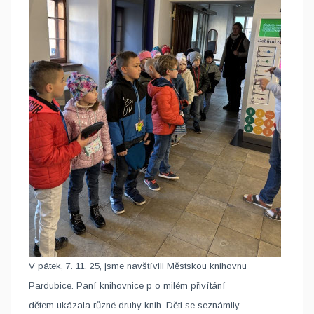
V pátek, 7. 11. 25, jsme navštívili Městskou knihovnu
Pardubice. Paní knihovnice ​p o milém přivítání
dětem ukázala různé druhy knih. Děti se seznámily