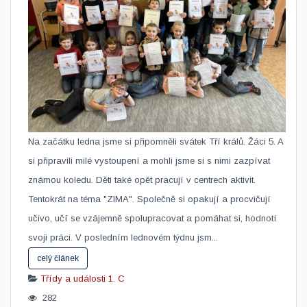
Na začátku ledna jsme si připomněli svátek Tří králů. Žáci 5. A
si připravili milé vystoupení a mohli jsme si s nimi zazpívat
známou koledu. Děti také opět pracují v centrech aktivit.
Tentokrát na téma "ZIMA". Společně si opakují a procvičují
učivo, učí se vzájemně spolupracovat a pomáhat si, hodnotí
svoji práci. V posledním lednovém týdnu jsm...
celý článek
Třídy a události
1. C
282