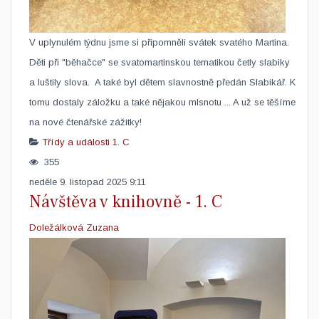
V uplynulém týdnu jsme si připomněli svátek svatého Martina.
Děti při "běhačce" se svatomartinskou tematikou četly slabiky
a luštily slova. A také byl dětem slavnostně předán Slabikář. K
tomu dostaly záložku a také nějakou mlsnotu ... A už se těšíme
na nové čtenářské zážitky!​
Třídy a události
1. C
355
neděle 9. listopad 2025 9:11
Návštěva v knihovně - 1. C
Doležálková Zuzana