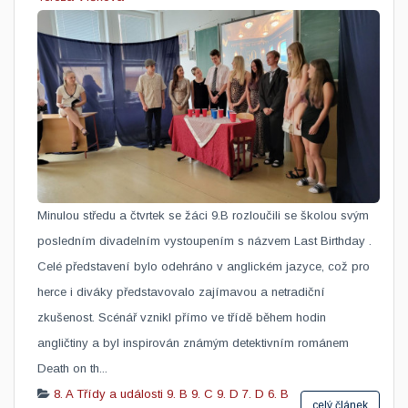
Minulou středu a čtvrtek se žáci 9.B rozloučili se školou svým
posledním divadelním vystoupením s názvem Last Birthday .
Celé představení bylo odehráno v anglickém jazyce, což pro
herce i diváky představovalo zajímavou a netradiční
zkušenost. Scénář vznikl přímo ve třídě během hodin
angličtiny a byl inspirován známým detektivním románem
Death on th...
8. A
Třídy a události
9. B
9. C
9. D
7. D
6. B
celý článek