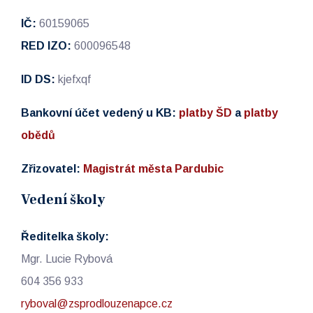
IČ:
60159065
RED IZO:
600096548
ID DS:
kjefxqf
Bankovní účet vedený u KB:
platby ŠD
a
platby
obědů
Zřizovatel:
Magistrát města Pardubic
Vedení školy
Ředitelka školy:
Mgr. Lucie Rybová
604 356 933
ryboval@zsprodlouzenapce.cz