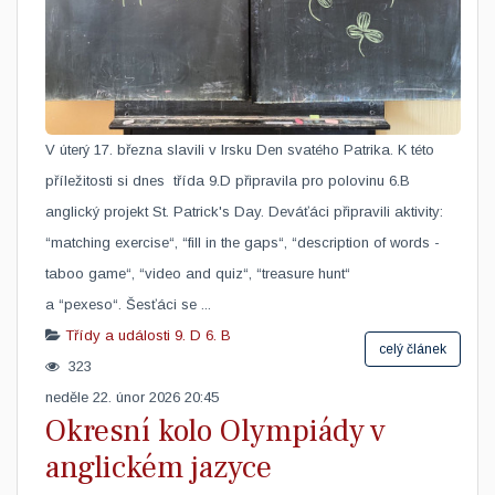
V úterý 17. března slavili v Irsku Den svatého Patrika. K této
příležitosti si dnes ​ třída 9.D připravila pro polovinu 6.B
anglický projekt St. Patrick's Day. Deváťáci připravili aktivity:
“matching exercise“, “fill in the gaps“, “description of words -
taboo game“, “video and quiz“, “treasure hunt“
a “pexeso“. Šesťáci se ...
Třídy a události
9. D
6. B
celý článek
323
neděle 22. únor 2026 20:45
Okresní kolo Olympiády v
anglickém jazyce