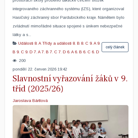
prostorách školy proběhlo taktické cvičení složek
integrovaného záchranného systému (IZS), které organizoval
Hasičský záchranný sbor Pardubického kraje. Námětem bylo
zvládnutí mimořádné situace spojené s únikem nebezpečné
látky a s...
Události
8. A
Třídy a události
8. B
8. C
9. A
9.
celý článek
B
9. C
9. D
7. A
7. B
7. C
7. D
6. A
6. B
6. C
6. D
200
pondělí 22. červen 2026 19:42
Slavnostní vyřazování žáků v 9.
tříd (2025/26)
Jaroslava Bártlová