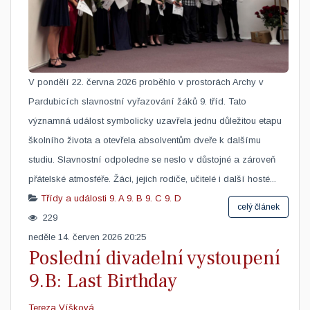
V pondělí 22. června 2026 proběhlo v prostorách Archy v
Pardubicích slavnostní vyřazování žáků 9. tříd. Tato
významná událost symbolicky uzavřela jednu důležitou etapu
školního života a otevřela absolventům dveře k dalšímu
studiu. Slavnostní odpoledne se neslo v důstojné a zároveň
přátelské atmosféře. Žáci, jejich rodiče, učitelé i další hosté...
Třídy a události
9. A
9. B
9. C
9. D
celý článek
229
neděle 14. červen 2026 20:25
Poslední divadelní vystoupení
9.B: Last Birthday
Tereza Víšková