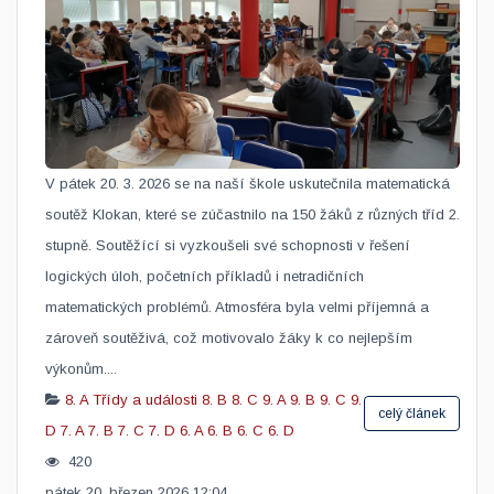
V pátek 20. 3. 2026 se na naší škole uskutečnila matematická
soutěž Klokan, které se zúčastnilo na 150 žáků z různých tříd 2.
stupně. Soutěžící si vyzkoušeli své schopnosti v řešení
logických úloh, početních příkladů i netradičních
matematických problémů. Atmosféra byla velmi příjemná a
zároveň soutěživá, což motivovalo žáky k co nejlepším
výkonům....
8. A
Třídy a události
8. B
8. C
9. A
9. B
9. C
9.
celý článek
D
7. A
7. B
7. C
7. D
6. A
6. B
6. C
6. D
420
pátek 20. březen 2026 12:04