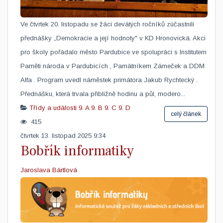
Ve čtvrtek 20. listopadu se žáci devátých ročníků zúčastnili
přednášky „Demokracie a její hodnoty" v KD Hronovická. Akci
pro školy pořádalo město Pardubice ve spolupráci s Institutem
Paměti národa v Pardubicích , Památníkem Zámeček a DDM
Alfa . Program uvedl náměstek primátora Jakub Rychtecký .
Přednášku, která trvala přibližně hodinu a půl, modero...
Třídy a události
9. A
9. B
9. C
9. D
celý článek
415
čtvrtek 13. listopad 2025 9:34
Bobřík informatiky
Jaroslava Bártlová