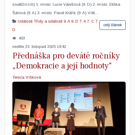
soutěžících) 1. místo: Lucie Vánišová (9. D) 2. místo: Eliška
Šárová (9. A) 3. místo: Pavel Králík (9. A) Vítě...
Události
Třídy a události
9. A
9. D
7. A
7. C
7.
celý článek
D
403
neděle 23. listopad 2025 19:42
Přednáška pro deváté ročníky
„Demokracie a její hodnoty"
Tereza Víšková