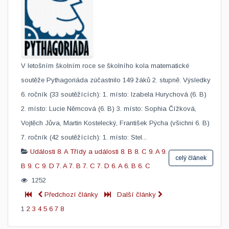
V letošním školním roce se školního kola matematické
soutěže Pythagoriáda zúčastnilo 149 žáků 2. stupně. Výsledky
6. ročník (33 soutěžících): 1. místo: Izabela Hurychová (6. B)
2. místo: Lucie Němcová (6. B) 3. místo: Sophia Čížková,
Vojtěch Jůva, Martin Kostelecký, František Pýcha (všichni 6. B)
7. ročník (42 soutěžících): 1. místo: Stel...
Události
8. A
Třídy a události
8. B
8. C
9. A
9.
celý článek
B
9. C
9. D
7. A
7. B
7. C
7. D
6. A
6. B
6. C
1252
Předchozí články
Další články
1
2
3
4
5
6
7
8