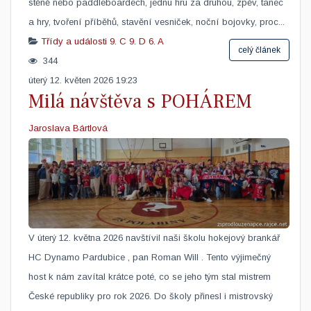
stěně nebo paddleboardech, jednu hru za druhou, zpěv, tanec
a hry, tvoření příběhů, stavění vesniček, noční bojovky, proc...
Třídy a události
9. C
9. D
6. A
celý článek
344
úterý 12. květen 2026 19:23
Milá návštěva s POHÁREM
Jaroslava Bártlová
V úterý 12. května 2026 navštívil naši školu hokejový brankář
HC Dynamo Pardubice , pan Roman Will . Tento výjimečný
host k nám zavítal krátce poté, co se jeho tým stal mistrem
České republiky pro rok 2026. Do školy přinesl i mistrovský