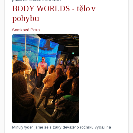
BODY WORLDS - tělo v
pohybu
Samková Petra
Minulý týden jsme se s žáky devátého ročníku vydali na