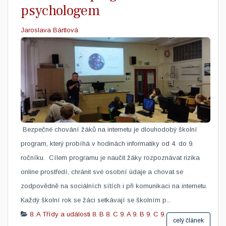
psychologem
Jaroslava Bártlová
​ Bezpečné chování žáků na internetu je dlouhodobý školní
program, který probíhá v hodinách informatiky od 4. do 9.
ročníku. Cílem programu je naučit žáky rozpoznávat rizika
online prostředí, chránit své osobní údaje a chovat se
zodpovědně na sociálních sítích i při komunikaci na internetu.
Každý školní rok se žáci setkávají se školním p...
8. A
Třídy a události
8. B
8. C
9. A
9. B
9. C
9.
celý článek