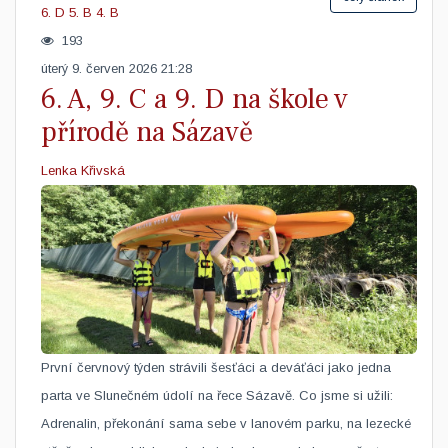
6. D
5. B
4. B
193
úterý 9. červen 2026 21:28
6. A, 9. C a 9. D na škole v
přírodě na Sázavě
Lenka Křivská
​První červnový týden strávili šesťáci a deváťáci jako jedna
parta ve Slunečném údolí na řece Sázavě. Co jsme si užili:
Adrenalin, překonání sama sebe v lanovém parku, na lezecké