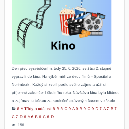
Den před vysvědčením, tedy 25. 6. 2026, se žáci 2. stupně
vypravili do kina. Na výběr měli ze dvou filmů – Spasitel a
Norimberk . Každý si zvolil podle svého zájmu a užil si
příjemné zakončení školního roku. Návštěva kina byla klidnou
a zajímavou tečkou za společně stráveným časem ve škole.
8. A
Třídy a události
8. B
8. C
9. A
9. B
9. C
9. D
7. A
7. B
7.
C
7. D
6. A
6. B
6. C
6. D
156