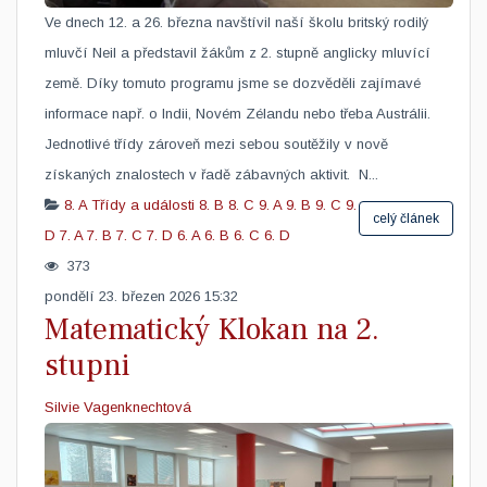
​Ve dnech 12. a 26. března navštívil naší školu britský rodilý
mluvčí Neil a představil žákům z 2. stupně anglicky mluvící
země. Díky tomuto programu jsme se dozvěděli zajímavé
informace např. o Indii, Novém Zélandu nebo třeba Austrálii.
Jednotlivé třídy zároveň mezi sebou soutěžily v nově
získaných znalostech v řadě zábavných aktivit. N...
8. A
Třídy a události
8. B
8. C
9. A
9. B
9. C
9.
celý článek
D
7. A
7. B
7. C
7. D
6. A
6. B
6. C
6. D
373
pondělí 23. březen 2026 15:32
Matematický Klokan na 2.
stupni
Silvie Vagenknechtová