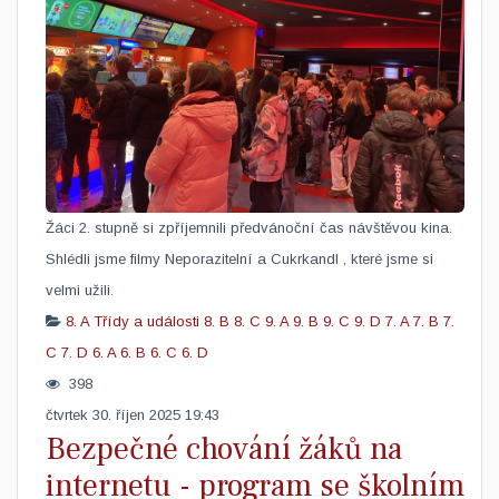
Žáci 2. stupně si zpříjemnili předvánoční čas návštěvou kina.
Shlédli jsme filmy Neporazitelní a Cukrkandl , které jsme si
velmi užili.
8. A
Třídy a události
8. B
8. C
9. A
9. B
9. C
9. D
7. A
7. B
7.
C
7. D
6. A
6. B
6. C
6. D
398
čtvrtek 30. říjen 2025 19:43
Bezpečné chování žáků na
internetu - program se školním