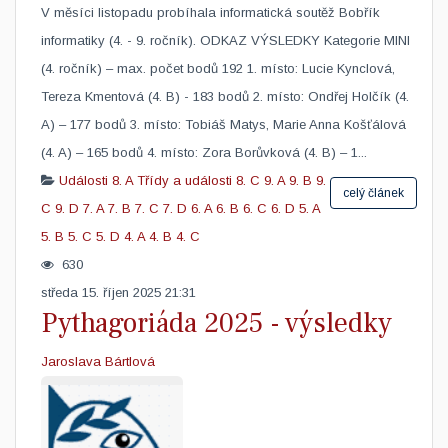
V měsíci listopadu probíhala informatická soutěž Bobřík
informatiky (4. - 9. ročník). ODKAZ VÝSLEDKY Kategorie MINI
(4. ročník) – max. počet bodů 192 1. místo: Lucie Kynclová,
Tereza Kmentová (4. B) - 183 bodů 2. místo: Ondřej Holčík (4.
A) – 177 bodů 3. místo: Tobiáš Matys, Marie Anna Košťálová
(4. A) – 165 bodů 4. místo: Zora Borůvková (4. B) – 1...
Události
8. A
Třídy a události
8. C
9. A
9. B
9.
celý článek
C
9. D
7. A
7. B
7. C
7. D
6. A
6. B
6. C
6. D
5. A
5. B
5. C
5. D
4. A
4. B
4. C
630
středa 15. říjen 2025 21:31
Pythagoriáda 2025 - výsledky
Jaroslava Bártlová