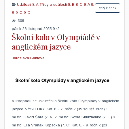
Události
8. A
Třídy a události
8. B
8. C
9. A
9.
celý článek
B
9. C
9. D
306
pátek 28. listopad 2025 9:42
Školní kolo v Olympiádě v
anglickém jazyce
Jaroslava Bártlová
V listopadu se uskutečnilo školní kolo Olympiády v anglickém
jazyce. VÝSLEDKY: Kat. 6. - 7. ročník (39 soutěžících) 1.
místo: David Šára (7. A) 2. místo: Sofiia Shulzhenko (7. D) 3.
místo: Ella Vranak Kopecka (7. C) Kat. 8. - 9. ročník (23