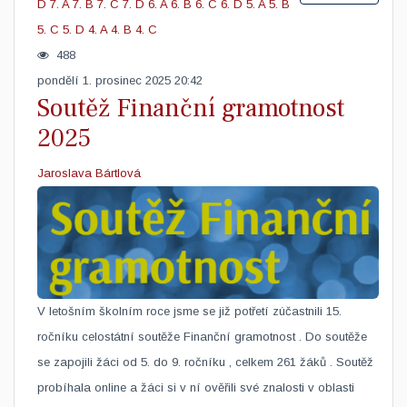
D
7. A
7. B
7. C
7. D
6. A
6. B
6. C
6. D
5. A
5. B
5. C
5. D
4. A
4. B
4. C
488
pondělí 1. prosinec 2025 20:42
Soutěž Finanční gramotnost
2025
Jaroslava Bártlová
V letošním školním roce jsme se již potřetí zúčastnili 15.
ročníku celostátní soutěže Finanční gramotnost . Do soutěže
se zapojili žáci od 5. do 9. ročníku , celkem 261 žáků . Soutěž
probíhala online a žáci si v ní ověřili své znalosti v oblasti