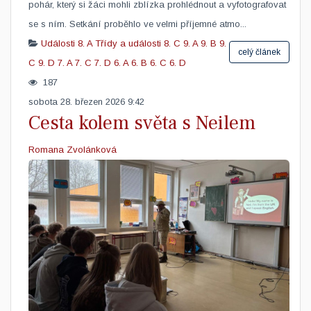
pohár, který si žáci mohli zblízka prohlédnout a vyfotografovat
se s ním. Setkání proběhlo ve velmi příjemné atmo...
Události
8. A
Třídy a události
8. C
9. A
9. B
9.
celý článek
C
9. D
7. A
7. C
7. D
6. A
6. B
6. C
6. D
187
sobota 28. březen 2026 9:42
Cesta kolem světa s Neilem
Romana Zvolánková