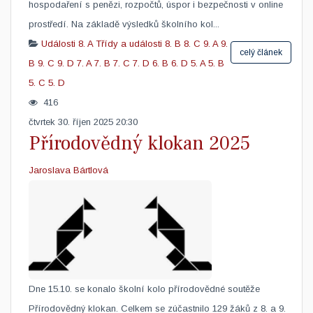
hospodaření s penězi, rozpočtů, úspor i bezpečnosti v online
prostředí. Na základě výsledků školního kol...
Události
8. A
Třídy a události
8. B
8. C
9. A
9.
celý článek
B
9. C
9. D
7. A
7. B
7. C
7. D
6. B
6. D
5. A
5. B
5. C
5. D
416
čtvrtek 30. říjen 2025 20:30
Přírodovědný klokan 2025
Jaroslava Bártlová
Dne 15.10. se konalo školní kolo přírodovědné soutěže
Přírodovědný klokan. Celkem se zúčastnilo 129 žáků z 8. a 9.