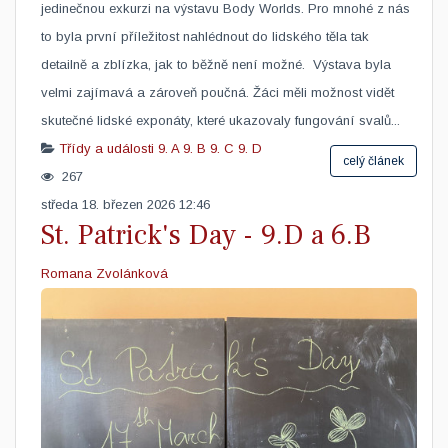
jedinečnou exkurzi na výstavu Body Worlds. Pro mnohé z nás
to byla první příležitost nahlédnout do lidského těla tak
detailně a zblízka, jak to běžně není možné. Výstava byla
velmi zajímavá a zároveň poučná. Žáci měli možnost vidět
skutečné lidské exponáty, které ukazovaly fungování svalů...
Třídy a události
9. A
9. B
9. C
9. D
celý článek
267
středa 18. březen 2026 12:46
St. Patrick's Day - 9.D a 6.B
Romana Zvolánková