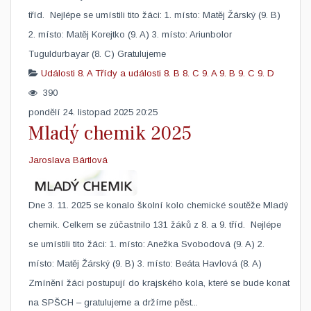
tříd. Nejlépe se umístili tito žáci: 1. místo: Matěj Žárský (9. B)
2. místo: Matěj Korejtko (9. A) 3. místo: Ariunbolor
Tuguldurbayar (8. C) Gratulujeme​
Události
8. A
Třídy a události
8. B
8. C
9. A
9. B
9. C
9. D
390
pondělí 24. listopad 2025 20:25
Mladý chemik 2025
Jaroslava Bártlová
Dne 3. 11. 2025 se konalo školní kolo chemické soutěže Mladý
chemik. Celkem se zúčastnilo 131 žáků z 8. a 9. tříd. Nejlépe
se umístili tito žáci: 1. místo: Anežka Svobodová (9. A) 2.
místo: Matěj Žárský (9. B) 3. místo: Beáta Havlová (8. A)
Zmínění žáci postupují do krajského kola, které se bude konat
na SPŠCH – gratulujeme a držíme pěst...