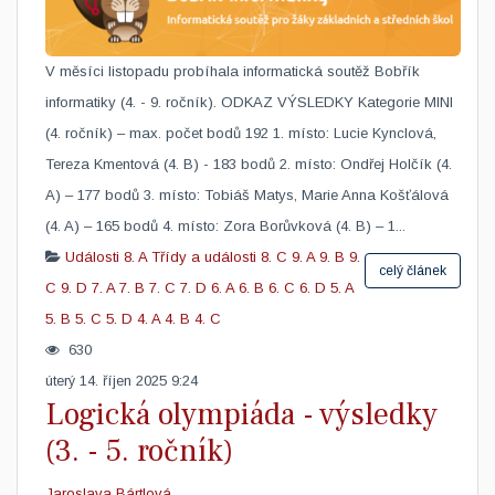
V měsíci listopadu probíhala informatická soutěž Bobřík
informatiky (4. - 9. ročník). ODKAZ VÝSLEDKY Kategorie MINI
(4. ročník) – max. počet bodů 192 1. místo: Lucie Kynclová,
Tereza Kmentová (4. B) - 183 bodů 2. místo: Ondřej Holčík (4.
A) – 177 bodů 3. místo: Tobiáš Matys, Marie Anna Košťálová
(4. A) – 165 bodů 4. místo: Zora Borůvková (4. B) – 1...
Události
8. A
Třídy a události
8. C
9. A
9. B
9.
celý článek
C
9. D
7. A
7. B
7. C
7. D
6. A
6. B
6. C
6. D
5. A
5. B
5. C
5. D
4. A
4. B
4. C
630
úterý 14. říjen 2025 9:24
Logická olympiáda - výsledky
(3. - 5. ročník)
Jaroslava Bártlová