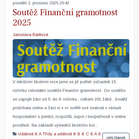
pondělí 1. prosinec 2025 20:42
Soutěž Finanční gramotnost
2025
Jaroslava Bártlová
V letošním školním roce jsme se již potřetí zúčastnili 15.
ročníku celostátní soutěže Finanční gramotnost . Do soutěže
se zapojili žáci od 5. do 9. ročníku , celkem 261 žáků . Soutěž
probíhala online a žáci si v ní ověřili své znalosti v oblasti
hospodaření s penězi, rozpočtů, úspor i bezpečnosti v online
prostředí. Na základě výsledků školního kol...
Události
8. A
Třídy a události
8. B
8. C
9. A
9.
celý článek