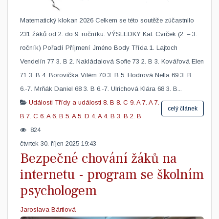
Matematický klokan 2026 ​Celkem se této soutěže zúčastnilo
231 žáků od 2. do 9. ročníku. VÝSLEDKY Kat. Cvrček (2. – 3.
ročník) Pořadí Příjmení Jméno Body Třída 1. Lajtoch
Vendelín 77 3. B 2. Nakládalová Sofie 73 2. B 3. Kovářová Elen
71 3. B 4. Borovička Vilém 70 3. B 5. Hodrová Nella 69 3. B
6.-7. Mrňák Daniel 68 3. B 6.-7. Ulrichová Klára 68 3. B...
Události
Třídy a události
8. B
8. C
9. A
7. A
7.
celý článek
B
7. C
6. A
6. B
5. A
5. D
4. A
4. B
3. B
2. B
824
čtvrtek 30. říjen 2025 19:43
Bezpečné chování žáků na
internetu - program se školním
psychologem
Jaroslava Bártlová