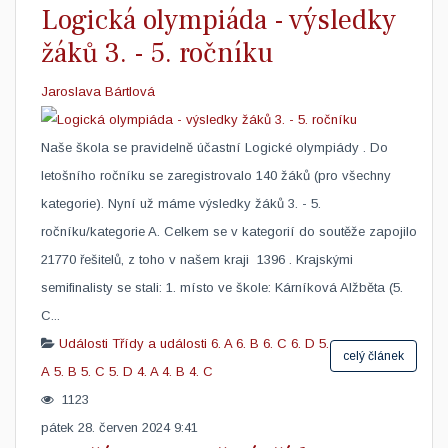
Logická olympiáda - výsledky
žáků 3. - 5. ročníku
Jaroslava Bártlová
Naše škola se pravidelně účastní Logické olympiády . Do
letošního ročníku se zaregistrovalo 140 žáků (pro všechny
kategorie). Nyní už máme výsledky žáků 3. - 5.
ročníku/kategorie A. Celkem se v kategorií do soutěže zapojilo
21770 řešitelů, z toho v našem kraji 1396 . Krajskými
semifinalisty se stali: 1. místo ve škole: Kárníková Alžběta (5.
C...
Události
Třídy a události
6. A
6. B
6. C
6. D
5.
celý článek
A
5. B
5. C
5. D
4. A
4. B
4. C
1123
pátek 28. červen 2024 9:41