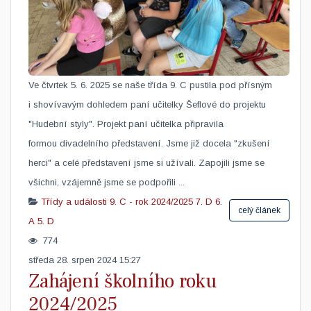
Ve čtvrtek 5. 6. 2025 se naše třída 9. C pustila pod přísným
i shovívavým dohledem paní učitelky Šeflové do projektu
"Hudební styly". Projekt paní učitelka připravila
formou divadelního představení. Jsme již docela "zkušení
herci" a celé představení jsme si užívali. Zapojili jsme se
všichni, vzájemně jsme se podpořili ...
Třídy a události
9. C - rok 2024/2025
7. D
6.
celý článek
A
5. D
774
středa 28. srpen 2024 15:27
Zahájení školního roku
2024/2025