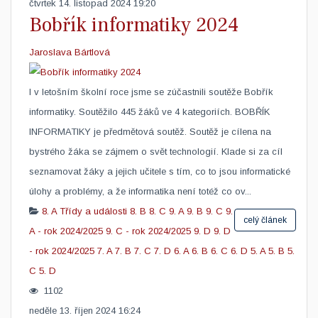
čtvrtek 14. listopad 2024 19:20
Bobřík informatiky 2024
Jaroslava Bártlová
I v letošním školní roce jsme se zúčastnili soutěže Bobřík
informatiky. Soutěžilo 445 žáků ve 4 kategoriích. BOBŘÍK
INFORMATIKY je předmětová soutěž. Soutěž je cílena na
bystrého žáka se zájmem o svět technologií. Klade si za cíl
seznamovat žáky a jejich učitele s tím, co to jsou informatické
úlohy a problémy, a že informatika není totéž co ov...
8. A
Třídy a události
8. B
8. C
9. A
9. B
9. C
9.
celý článek
A - rok 2024/2025
9. C - rok 2024/2025
9. D
9. D
- rok 2024/2025
7. A
7. B
7. C
7. D
6. A
6. B
6. C
6. D
5. A
5. B
5.
C
5. D
1102
neděle 13. říjen 2024 16:24