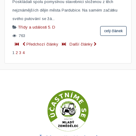
Poskládali spolu pomyslnou stavebnici složenou z těch
nejznámějších dějin města Pardubice. Na samém začátku
svého putování se žá...
Třídy a události
5. D
celý článek
763
Předchozí články
Další články
1
2
3
4