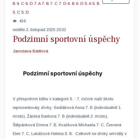
B
9. C
9. D
7. A
7. B
7. C
7. D
6. B
6. D
5. A
5. B
5. C
5. D
416
neděle 2. listopad 2025 20:32
Podzimní sportovní úspěchy
Jaroslava Bártlová
V přespolním běhu v kategorii 6. - 7. ročník naši školu
reprezentovaly dívky: Sedláková Anna 7. B (individuálně 1.
místo), Žárská Barbora 7. B (individuálně 2. místo),
Štěpánková Emma 7. B, Kvačková Michaela 7. C, Červená
Elen 7. C, Lukášová Helena 6. B. Celkově se dívky umístily v