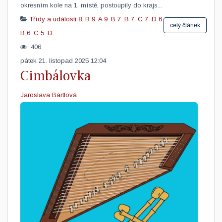
okresním kole na 1. místě, postoupily do krajs...
Třídy a události
8. B
9. A
9. B
7. B
7. C
7. D
6.
celý článek
B
6. C
5. D
406
pátek 21. listopad 2025 12:04
Cimbálovka
Jaroslava Bártlová