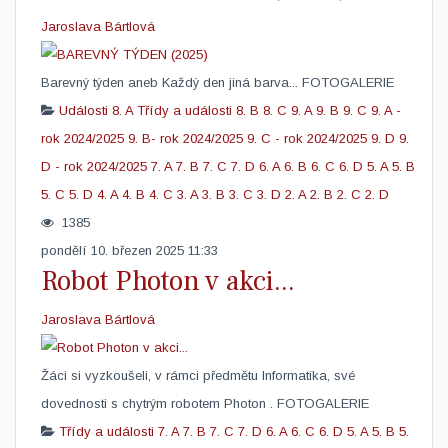
Jaroslava Bártlová
​Barevný týden aneb Každý den jiná barva... FOTOGALERIE
Události
8. A
Třídy a události
8. B
8. C
9. A
9. B
9. C
9. A -
rok 2024/2025
9. B- rok 2024/2025
9. C - rok 2024/2025
9. D
9.
D - rok 2024/2025
7. A
7. B
7. C
7. D
6. A
6. B
6. C
6. D
5. A
5. B
5. C
5. D
4. A
4. B
4. C
3. A
3. B
3. C
3. D
2. A
2. B
2. C
2. D
1385
pondělí 10. březen 2025 11:33
Robot Photon v akci...
Jaroslava Bártlová
Žáci si vyzkoušeli, v rámci předmětu Informatika, své
dovednosti s chytrým robotem Photon . FOTOGALERIE
Třídy a události
7. A
7. B
7. C
7. D
6. A
6. C
6. D
5. A
5. B
5.