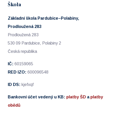
Škola
Základní škola Pardubice–Polabiny,
Prodloužená 283
Prodloužená 283
530 09 Pardubice, Polabiny 2
Česká republika
IČ:
60159065
RED IZO:
600096548
ID DS:
kjefxqf
Bankovní účet vedený u KB:
platby ŠD
a
platby
obědů