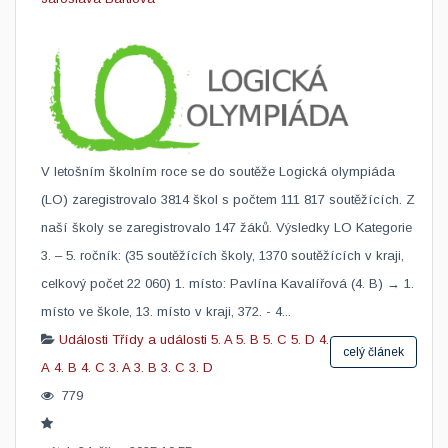
V letošním školním roce se do soutěže Logická olympiáda
(LO) zaregistrovalo 3814 škol s počtem 111 817 soutěžících. Z
naší školy se zaregistrovalo 147 žáků. Výsledky LO Kategorie
3. – 5. ročník: (35 soutěžících školy, 1370 soutěžících v kraji,
celkový počet 22 060) 1. místo: Pavlína Kavalířová (4. B) → 1.
místo ve škole, 13. místo v kraji, 372. - 4...
Události
Třídy a události
5. A
5. B
5. C
5. D
4.
celý článek
A
4. B
4. C
3. A
3. B
3. C
3. D
779