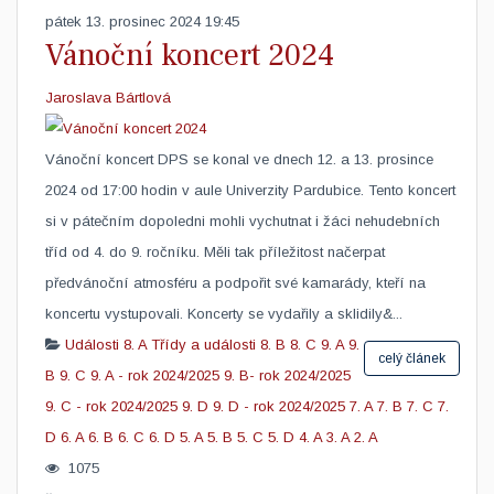
pátek 13. prosinec 2024 19:45
Vánoční koncert 2024
Jaroslava Bártlová
Vánoční koncert DPS se konal ve dnech 12. a 13. prosince
2024 od 17:00 hodin v aule Univerzity Pardubice. Tento koncert
si v pátečním dopoledni mohli vychutnat i žáci nehudebních
tříd od 4. do 9. ročníku. Měli tak příležitost načerpat
předvánoční atmosféru a podpořit své kamarády, kteří na
koncertu vystupovali. Koncerty se vydařily a sklidily&...
Události
8. A
Třídy a události
8. B
8. C
9. A
9.
celý článek
B
9. C
9. A - rok 2024/2025
9. B- rok 2024/2025
9. C - rok 2024/2025
9. D
9. D - rok 2024/2025
7. A
7. B
7. C
7.
D
6. A
6. B
6. C
6. D
5. A
5. B
5. C
5. D
4. A
3. A
2. A
1075