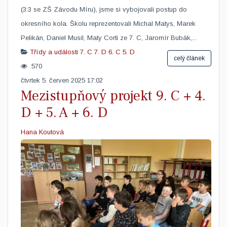
(3:3 se ZŠ Závodu Míru), jsme si vybojovali postup do
okresního kola. Školu reprezentovali Michal Matys, Marek
Pelikán, Daniel Musil, Maty Corti ze 7. C, Jaromír Bubák,...
Třídy a události
7. C
7. D
6. C
5. D
celý článek
570
čtvrtek 5. červen 2025 17:02
Mezistupňový projekt 9. C + 4.
D + 5. A + 6. D
Hana Koutová