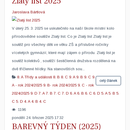
Zlatý list 2025
Jaroslava Bártlová
V úterý 25. 3. 2025 se uskutečnilo na naší škole místní kolo
přírodovědné soutěže Zlatý list. Co je Zlatý list Zlatý list je
soutěž pro všechny děti ve věku ZŠ a příslušné ročníky
víceletých gymnázií, které mají zájem o přírodu. Zlatý list je
soutěž kolektivů , soutěží šestičlenná družstva rozdělená na
dvě tříčlenné hlídky. Na stanovištích sou...
8. A
Třídy a události
8. B
8. C
9. A
9. B
9. C
9.
celý článek
A - rok 2024/2025
9. B- rok 2024/2025
9. C - rok
2024/2025
9. D
7. A
7. B
7. C
7. D
6. A
6. B
6. C
6. D
5. A
5. B
5.
C
5. D
4. A
4. B
4. C
1196
pondělí 24. březen 2025 17:32
BAREVNÝ TÝDEN (2025)