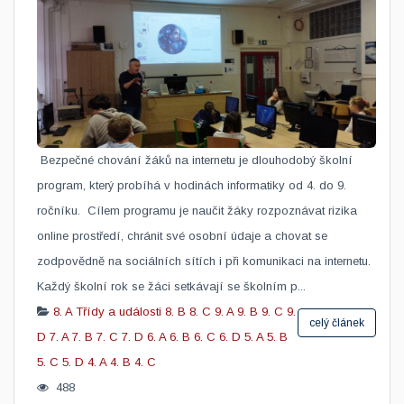
​ Bezpečné chování žáků na internetu je dlouhodobý školní
program, který probíhá v hodinách informatiky od 4. do 9.
ročníku. Cílem programu je naučit žáky rozpoznávat rizika
online prostředí, chránit své osobní údaje a chovat se
zodpovědně na sociálních sítích i při komunikaci na internetu.
Každý školní rok se žáci setkávají se školním p...
8. A
Třídy a události
8. B
8. C
9. A
9. B
9. C
9.
celý článek
D
7. A
7. B
7. C
7. D
6. A
6. B
6. C
6. D
5. A
5. B
5. C
5. D
4. A
4. B
4. C
488