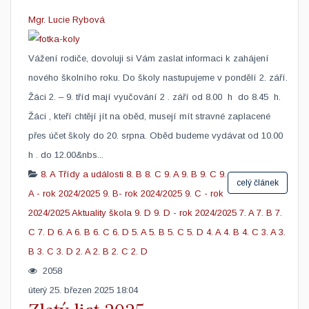
Mgr. Lucie Rybová
Vážení rodiče, dovoluji si Vám zaslat informaci k zahájení
nového školního roku. Do školy nastupujeme v pondělí 2. září.
Žáci 2. – 9. tříd mají vyučování 2 . září od 8.00 h do 8.45 h.
Žáci , kteří chtějí jít na oběd, musejí mít stravné zaplacené
přes účet školy do 20. srpna. Oběd budeme vydávat od 10.00
h . do 12.00&nbs...
8. A
Třídy a události
8. B
8. C
9. A
9. B
9. C
9.
celý článek
A - rok 2024/2025
9. B- rok 2024/2025
9. C - rok
2024/2025
Aktuality škola
9. D
9. D - rok 2024/2025
7. A
7. B
7.
C
7. D
6. A
6. B
6. C
6. D
5. A
5. B
5. C
5. D
4. A
4. B
4. C
3. A
3.
B
3. C
3. D
2. A
2. B
2. C
2. D
2058
úterý 25. březen 2025 18:04