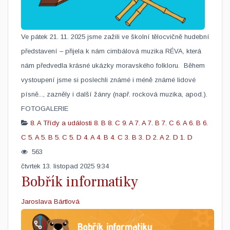
Ve pátek 21. 11. 2025 jsme zažili ve školní tělocvičně hudební
představení – přijela k nám cimbálová muzika RÉVA, která
nám předvedla krásné ukázky moravského folkloru. Během
vystoupení jsme si poslechli známé i méně známé lidové
písně..., zazněly i další žánry (např. rocková muzika, apod.).
FOTOGALERIE
8. A
Třídy a události
8. B
8. C
9. A
7. A
7. B
7. C
6. A
6. B
6.
C
5. A
5. B
5. C
5. D
4. A
4. B
4. C
3. B
3. D
2. A
2. D
1. D
563
čtvrtek 13. listopad 2025 9:34
Bobřík informatiky
Jaroslava Bártlová