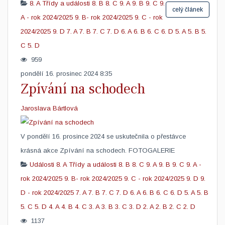
8. A
Třídy a události
8. B
8. C
9. A
9. B
9. C
9.
celý článek
A - rok 2024/2025
9. B- rok 2024/2025
9. C - rok
2024/2025
9. D
7. A
7. B
7. C
7. D
6. A
6. B
6. C
6. D
5. A
5. B
5.
C
5. D
959
pondělí 16. prosinec 2024 8:35
Zpívání na schodech
Jaroslava Bártlová
V pondělí 16. prosince 2024 se uskutečnila o přestávce
krásná akce Zpívání na schodech. FOTOGALERIE
Události
8. A
Třídy a události
8. B
8. C
9. A
9. B
9. C
9. A -
rok 2024/2025
9. B- rok 2024/2025
9. C - rok 2024/2025
9. D
9.
D - rok 2024/2025
7. A
7. B
7. C
7. D
6. A
6. B
6. C
6. D
5. A
5. B
5. C
5. D
4. A
4. B
4. C
3. A
3. B
3. C
3. D
2. A
2. B
2. C
2. D
1137