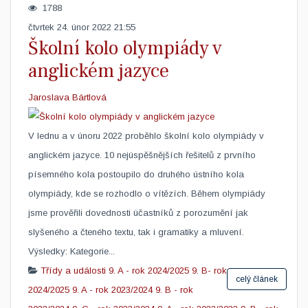
1788
čtvrtek 24. únor 2022 21:55
Školní kolo olympiády v
anglickém jazyce
Jaroslava Bártlová
V lednu a v únoru 2022 proběhlo školní kolo olympiády v
anglickém jazyce. 10 nejúspěšnějších řešitelů z prvního
písemného kola postoupilo do druhého ústního kola
olympiády, kde se rozhodlo o vítězích. Během olympiády
jsme prověřili dovednosti účastníků z porozumění jak
slyšeného a čteného textu, tak i gramatiky a mluvení. ​
Výsledky: Kategorie...
Třídy a události
9. A - rok 2024/2025
9. B- rok
celý článek
2024/2025
9. A - rok 2023/2024
9. B - rok