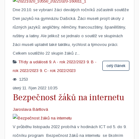
Dne 20.10. se vybraní žáci devátých ročníků zúčastnili soutěže
Den jazyků na gymnáziu Dašická. Žáci museli projít úkoly z
různých jazyků: angličtiny, němčiny, francouzštiny, španělštiny,
ruštiny a latiny. Ale jelikož se jednalo o soutěž ve skupinách
žáci museli uplatnit také taktiku, rychlost a týmovou práci.
Celkem soutěžilo 22 skupin žáků z...
Třídy a události
9. A - rok 2022/2023
9. B -
celý článek
rok 2022/2023
9. C- rok 2022/2023
1253
úterý 11. říjen 2022 10:35
Bezpečnost žáků na internetu
Jaroslava Bártlová
V průběhu listopadu 2022 probíhá v hodinách ICT od 5. do 9.
ročníku program ​ Bezpečnost žáků na internetu se školním