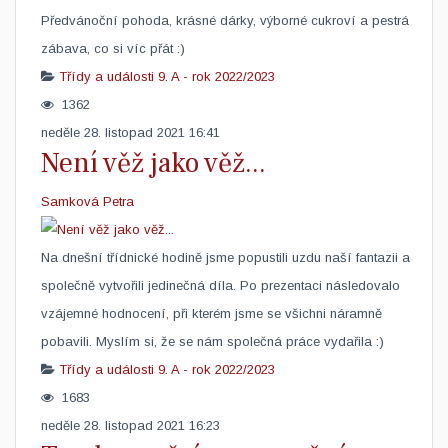
​Předvánoční pohoda, krásné dárky, výborné cukroví a pestrá
zábava, co si víc přát :)
Třídy a události
9. A - rok 2022/2023
1362
neděle 28. listopad 2021 16:41
Není věž jako věž...
Samková Petra
Na dnešní třídnické hodině jsme popustili uzdu naší fantazii a
společně vytvořili jedinečná díla. Po prezentaci následovalo
vzájemné hodnocení, při kterém jsme se všichni náramně
pobavili. Myslím si, že se nám společná práce vydařila :)
Třídy a události
9. A - rok 2022/2023
1683
neděle 28. listopad 2021 16:23