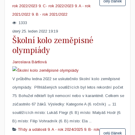
celý článek
rok 2022/2023
9. C- rok 2022/2023
9. A - rok
2021/2022
9. B - rok 2021/2022
1333
úterý 25. leden 2022 19:19
Školní kolo zeměpisné
olympiády
Jaroslava Bártlová
V průběhu ledna 2022 se uskutečnilo školní kolo zeměpisné
olympiády. Přihlášených soutěžících byl letos rekordní počet
75. Bohužel někteří byli nemocní nebo v karanténě. Celkem se
zúčastnilo 67 žáků. Výsledky: Kategorie A (6. ročník) → 11
soutěžících místo: Lukáš Flegr (6. B) místo: Matyáš Hodr (6.
B) místo: Filip Vohradník (6. B) místo: Ela ...
Třídy a události
9. A - rok 2024/2025
9. B- rok
celý článek