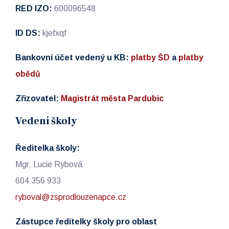
RED IZO:
600096548
ID DS:
kjefxqf
Bankovní účet vedený u KB:
platby ŠD
a
platby
obědů
Zřizovatel:
Magistrát města Pardubic
Vedení školy
Ředitelka školy:
Mgr. Lucie Rybová
604 356 933
ryboval@zsprodlouzenapce.cz
Zástupce ředitelky školy pro oblast