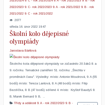
2023/2024
9. C - rok 2023/2024
9. A - rok 2022/2023
9. B - rok
2022/2023
9. C- rok 2022/2023
9. A - rok 2021/2022
9. B - rok
2021/2022
9. C - rok 2021/2022
2077
středa 16. únor 2022 19:47
Školní kolo dějepisné
olympiády
Jaroslava Bártlová
Školního kola dějepisné olympiády se zúčastnilo 20 žáků 8. a
9. ročníku. Tematické zaměření 51. ročníku: „Šlechta v
proměnách času". Výsledky: místo: Antonie Moudrová, 9. A (55
bodů) místo: Tereza Lantová, 8. A (48 bodů) místo: Filip
Bezdíčka, 8. B (47 bodů) sdílené 4. místo: Kryštof Baudyš 8.
B, Marek Bernard 9. B, ...
Třídy a události
9. A - rok 2022/2023
9. B -