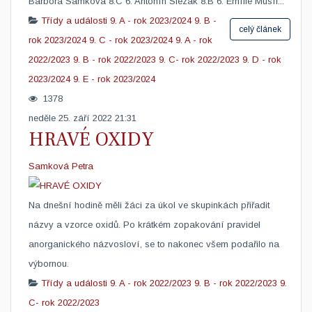
Barbora Samková 8.C 6. Antonín Slezák 8.B 6. Emílie Musíl...
Třídy a události
9. A - rok 2023/2024
9. B -
celý článek
rok 2023/2024
9. C - rok 2023/2024
9. A - rok
2022/2023
9. B - rok 2022/2023
9. C- rok 2022/2023
9. D - rok
2023/2024
9. E - rok 2023/2024
1378
neděle 25. září 2022 21:31
HRAVÉ OXIDY
Samková Petra
​Na dnešní hodině měli žáci za úkol ve skupinkách přiřadit
názvy a vzorce oxidů. Po krátkém zopakování pravidel
anorganického názvosloví, se to nakonec všem podařilo na
výbornou.
Třídy a události
9. A - rok 2022/2023
9. B - rok 2022/2023
9.
C- rok 2022/2023