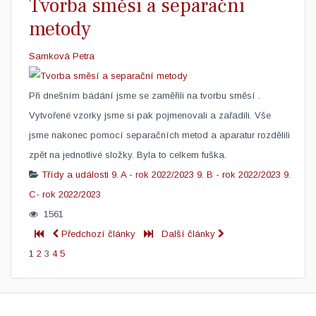
Tvorba směsí a separační
metody
Samková Petra
Při dnešním bádání jsme se zaměřili na tvorbu směsí ​.
Vytvořené vzorky jsme si pak pojmenovali a zařadili. Vše
jsme nakonec pomocí separačních metod a aparatur rozdělili
zpět na jednotlivé složky. Byla to celkem fuška.
Třídy a události
9. A - rok 2022/2023
9. B - rok 2022/2023
9.
C- rok 2022/2023
1561
Předchozí články
Další články
1
2
3
4
5