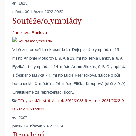
1825
středa 30. březen 2022 20:52
Soutěže/olympiády
Jaroslava Bártlová
V březnu proběhla okresní kola: Dějepisná olympiáda - 15.
místo Antonie Moudrová, 9. A a 23. místo Terka Lantová, 8. A
Fyzikální olympiáda - 14. místo Adam Slezák, 9. B Olympiáda
z českého jazyka - 4. místo Lucie Řezníčková (Lucce o půl
bodu uteklo 3. místo) a 26. místo Eliška Kroupová (obě z 9. A)
Gratulujeme za reprezentaci školy.​
Třídy a události
9. A - rok 2022/2023
9. A - rok 2021/2022
9.
B - rok 2021/2022
2397
pátek 18. březen 2022 18:09
Bruslení