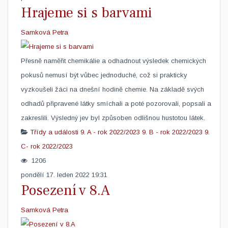
Hrajeme si s barvami
Samková Petra
Přesně naměřit chemikálie a odhadnout výsledek chemických
pokusů nemusí být vůbec jednoduché, což si prakticky
vyzkoušeli žáci na dnešní hodině chemie. Na základě svých
odhadů připravené látky smíchali a poté pozorovali, popsali a
zakreslili. Výsledný jev byl způsoben odlišnou hustotou látek.
Třídy a události
9. A - rok 2022/2023
9. B - rok 2022/2023
9.
C- rok 2022/2023
1206
pondělí 17. leden 2022 19:31
Posezení v 8.A
Samková Petra