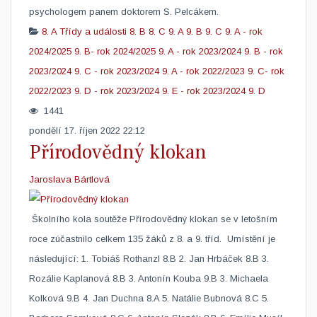
psychologem panem doktorem S. Pelcákem. ​
8. A
Třídy a události
8. B
8. C
9. A
9. B
9. C
9. A - rok
2024/2025
9. B- rok 2024/2025
9. A - rok 2023/2024
9. B - rok
2023/2024
9. C - rok 2023/2024
9. A - rok 2022/2023
9. C- rok
2022/2023
9. D - rok 2023/2024
9. E - rok 2023/2024
9. D
1441
pondělí 17. říjen 2022 22:12
Přírodovědný klokan
Jaroslava Bártlová
​ Školního kola soutěže Přírodovědný klokan se v letošním
roce zúčastnilo celkem 135 žáků z 8. a 9. tříd. Umístění je
následující: 1. Tobiáš Rothanzl 8.B 2. Jan Hrbáček 8.B 3.
Rozálie Kaplanová 8.B 3. Antonín Kouba 9.B 3. Michaela
Kolková 9.B 4. Jan Duchna 8.A 5. Natálie Bubnová 8.C 5.