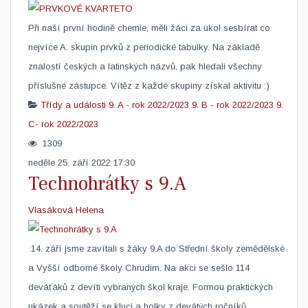
​Při naší první hodině chemie, měli žáci za úkol sesbírat co
nejvíce A. skupin prvků z periodické tabulky. Na základě
znalostí českých a latinských názvů, pak hledali všechny
příslušné zástupce. Vítěz z každé skupiny získal aktivitu :)
Třídy a události
9. A - rok 2022/2023
9. B - rok 2022/2023
9.
C- rok 2022/2023
1309
neděle 25. září 2022 17:30
Technohrátky s 9.A
Vlasáková Helena
​ 14. září jsme zavítali s žáky 9.A do Střední školy zemědělské
a Vyšší odborné školy Chrudim. Na akci se sešlo 114
deváťáků z devíti vybraných škol kraje. Formou praktických
ukázek a soutěží se kluci a holky z devátých ročníků