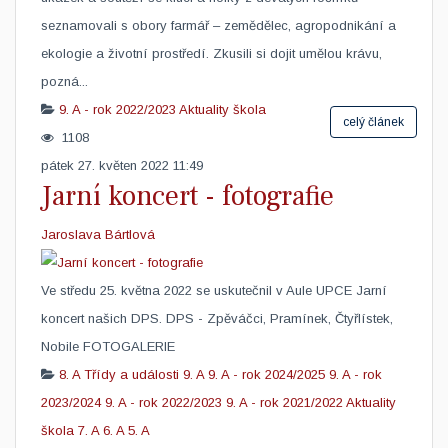
seznamovali s obory farmář – zemědělec, agropodnikání a
ekologie a životní prostředí. Zkusili si dojit umělou krávu,
pozná...
9. A - rok 2022/2023
Aktuality škola
celý článek
1108
pátek 27. květen 2022 11:49
Jarní koncert - fotografie
Jaroslava Bártlová
Ve středu 25. května 2022 se uskutečnil v Aule UPCE Jarní
koncert našich DPS. DPS - Zpěváčci, Pramínek, Čtyřlístek,
Nobile FOTOGALERIE ​
8. A
Třídy a události
9. A
9. A - rok 2024/2025
9. A - rok
2023/2024
9. A - rok 2022/2023
9. A - rok 2021/2022
Aktuality
škola
7. A
6. A
5. A