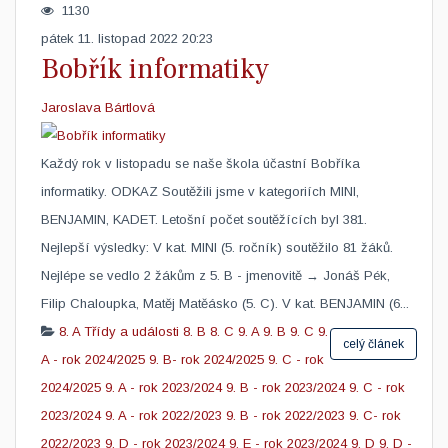
1130
pátek 11. listopad 2022 20:23
Bobřík informatiky
Jaroslava Bártlová
Každý rok v listopadu se naše škola účastní Bobříka
informatiky. ODKAZ Soutěžili jsme v kategoriích MINI,
BENJAMIN, KADET. Letošní počet soutěžících byl 381.
Nejlepší výsledky: V kat. MINI (5. ročník) soutěžilo 81 žáků.
Nejlépe se vedlo 2 žákům z 5. B - jmenovitě → Jonáš Pék,
Filip Chaloupka, Matěj Matěásko (5. C). V kat. BENJAMIN (6...
8. A
Třídy a události
8. B
8. C
9. A
9. B
9. C
9.
celý článek
A - rok 2024/2025
9. B- rok 2024/2025
9. C - rok
2024/2025
9. A - rok 2023/2024
9. B - rok 2023/2024
9. C - rok
2023/2024
9. A - rok 2022/2023
9. B - rok 2022/2023
9. C- rok
2022/2023
9. D - rok 2023/2024
9. E - rok 2023/2024
9. D
9. D -