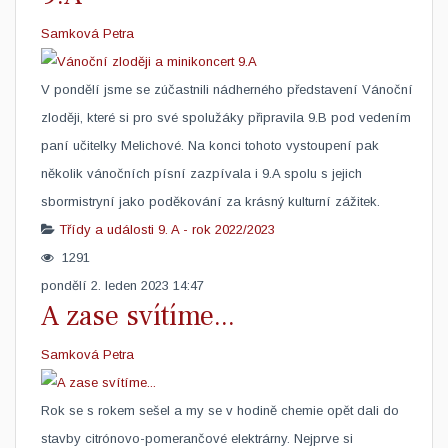
Samková Petra
V pondělí jsme se zúčastnili nádherného představení Vánoční
zloději, které si pro své spolužáky připravila 9.B pod vedením
paní učitelky Melichové. Na konci tohoto vystoupení pak
několik vánočních písní zazpívala i 9.A spolu s jejich
sbormistryní jako poděkování za krásný kulturní zážitek. ​ ​
Třídy a události
9. A - rok 2022/2023
1291
pondělí 2. leden 2023 14:47
A zase svítíme...
Samková Petra
Rok se s rokem sešel a my se v hodině chemie opět dali do
stavby citrónovo-pomerančové elektrárny. Nejprve si