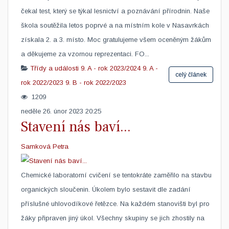
čekal test, který se týkal lesnictví a poznávání přírodnin. Naše
škola soutěžila letos poprvé a na místním kole v Nasavrkách
získala 2. a 3. místo. Moc gratulujeme všem oceněným žákům
a děkujeme za vzornou reprezentaci. FO...
Třídy a události
9. A - rok 2023/2024
9. A -
celý článek
rok 2022/2023
9. B - rok 2022/2023
1209
neděle 26. únor 2023 20:25
Stavení nás baví...
Samková Petra
​Chemické laboratorní cvičení se tentokráte zaměřilo na stavbu
organických sloučenin. Úkolem bylo sestavit dle zadání
příslušné uhlovodíkové řetězce. Na každém stanovišti byl pro
žáky připraven jiný úkol. Všechny skupiny se jich zhostily na