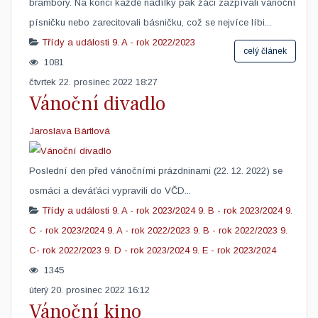
brambory. Na konci každé nadílky pak žáci zazpívali vánoční
písničku nebo zarecitovali básničku, což se nejvíce líbi...
Třídy a události
9. A - rok 2022/2023
celý článek
1081
čtvrtek 22. prosinec 2022 18:27
Vánoční divadlo
Jaroslava Bártlová
Poslední den před vánočními prázdninami (22. 12. 2022) se
osmáci a deváťáci vypravili do VČD... ​
Třídy a události
9. A - rok 2023/2024
9. B - rok 2023/2024
9.
C - rok 2023/2024
9. A - rok 2022/2023
9. B - rok 2022/2023
9.
C- rok 2022/2023
9. D - rok 2023/2024
9. E - rok 2023/2024
1345
úterý 20. prosinec 2022 16:12
Vánoční kino