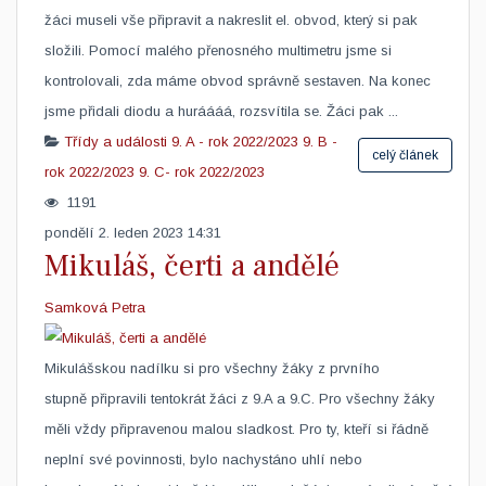
žáci museli vše připravit a nakreslit el. obvod, který si pak
složili. Pomocí malého přenosného multimetru jsme si
kontrolovali, zda máme obvod správně sestaven. Na konec
jsme přidali diodu a huráááá, rozsvítila se. Žáci pak ...
Třídy a události
9. A - rok 2022/2023
9. B -
celý článek
rok 2022/2023
9. C- rok 2022/2023
1191
pondělí 2. leden 2023 14:31
Mikuláš, čerti a andělé
Samková Petra
​Mikulášskou nadílku si pro všechny žáky z prvního
stupně připravili tentokrát žáci z 9.A a 9.C. Pro všechny žáky
měli vždy připravenou malou sladkost. Pro ty, kteří si řádně
neplní své povinnosti, bylo nachystáno uhlí nebo