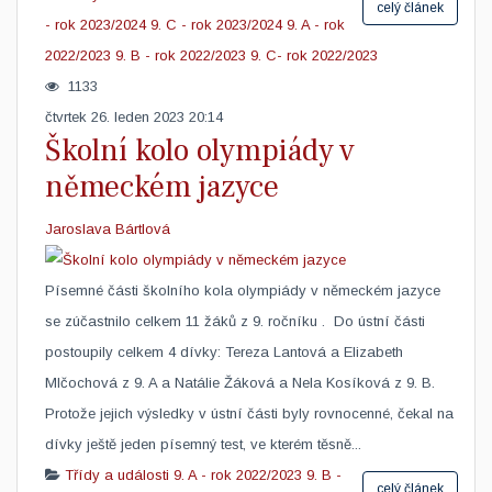
celý článek
- rok 2023/2024
9. C - rok 2023/2024
9. A - rok
2022/2023
9. B - rok 2022/2023
9. C- rok 2022/2023
1133
čtvrtek 26. leden 2023 20:14
Školní kolo olympiády v
německém jazyce
Jaroslava Bártlová
Písemné části školního kola olympiády v německém jazyce
se zúčastnilo celkem 11 žáků z 9. ročníku . Do ústní části
postoupily celkem 4 dívky: Tereza Lantová a Elizabeth
Mlčochová z 9. A a Natálie Žáková a Nela Kosíková z 9. B.
Protože jejich výsledky v ústní části byly rovnocenné, čekal na
dívky ještě jeden písemný test, ve kterém těsně...
Třídy a události
9. A - rok 2022/2023
9. B -
celý článek