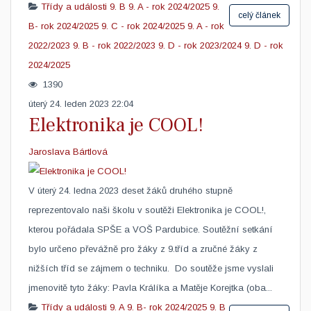
Třídy a události
9. B
9. A - rok 2024/2025
9.
celý článek
B- rok 2024/2025
9. C - rok 2024/2025
9. A - rok
2022/2023
9. B - rok 2022/2023
9. D - rok 2023/2024
9. D - rok
2024/2025
1390
úterý 24. leden 2023 22:04
Elektronika je COOL!
Jaroslava Bártlová
​V úterý 24. ledna 2023 deset žáků druhého stupně
reprezentovalo naši školu v soutěži Elektronika je COOL!,
kterou pořádala SPŠE a VOŠ Pardubice. Soutěžní setkání
bylo určeno převážně pro žáky z 9.tříd a zručné žáky z
nižších tříd se zájmem o techniku. Do soutěže jsme vyslali
jmenovitě tyto žáky: Pavla Králíka a Matěje Korejtka (oba...
Třídy a události
9. A
9. B- rok 2024/2025
9. B