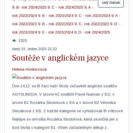
celý článek
9. B- rok 2024/2025
9. C - rok 2024/2025
9. A -
rok 2023/2024
9. B - rok 2023/2024
9. C - rok 2023/2024
9. A -
rok 2022/2023
9. B - rok 2022/2023
9. C- rok 2022/2023
9. D -
rok 2023/2024
9. E - rok 2023/2024
9. D - rok 2024/2025
1520
úterý 31. leden 2023 21:22
Soutěže v anglickém jazyce
Helena Honkiszová
Dne 14.12. se tři žáci naší školy zúčastnili anglické soutěže
AGYSLINGUA. V úrovni A2 soutěžil Pavel Naiman z 8.D, v
úrovni B1 Rozárka Stodolová z 9.A a v úrovni B2 Veronika
Slezáková z 9.B. Z každé kategorie se vyhlašovali tři vítězové.
Nejlépe se umístila Rozárka Stodolová, která skončila jen o
bod čtvrtá v kategorii B1. Všem zúčastněným děkuji z...