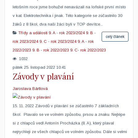
letošním roce jsme bohužel nenavázali na loňské první místo
v kat. Elektrotechnika i jinak. Této kategorie se zúčastnilo 30
žáků z 8 škol, dva naši žáci byli v TOP devítce...
Třídy a události
9. A - rok 2023/2024
9. B -
celý článek
rok 2023/2024
9. C - rok 2023/2024
9. A - rok
2022/2023
9. B - rok 2022/2023
9. C- rok 2022/2023
1032
pátek 25. listopad 2022 10:41
Závody v plavání
Jaroslava Bártlová
15. 11. 2022 Závodů v plavání se zúčastnilo 7 základních
škol. Plavalo se ve volném způsobu, prsou a znaku. Nejlépe
si z chlapců vedl Antonín Procházka (8. A), který plaval
nejrychleji ze všech chlapců ve volném způsobu. Dále si velmi