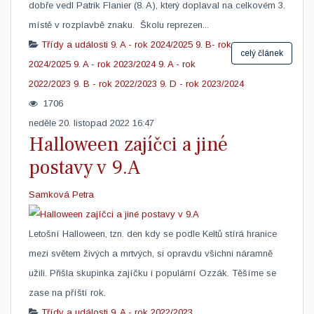
dobře vedl Patrik Flanier (8. A), který doplaval na celkovém 3.
místě v rozplavbě znaku. Školu reprezen...
Třídy a události
9. A - rok 2024/2025
9. B- rok
celý článek
2024/2025
9. A - rok 2023/2024
9. A - rok
2022/2023
9. B - rok 2022/2023
9. D - rok 2023/2024
1706
neděle 20. listopad 2022 16:47
Halloween zajíčci a jiné
postavy v 9.A
Samková Petra
Letošní Halloween, tzn. den kdy se podle Keltů stírá hranice
mezi světem živých a mrtvých, si opravdu všichni náramně
užili. Přišla skupinka zajíčku i populární Ozzák. Těšíme se
zase na příští rok. ​ ​
Třídy a události
9. A - rok 2022/2023