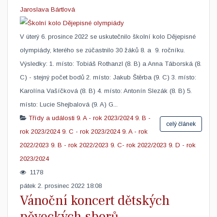
Jaroslava Bártlová
V úterý 6. prosince 2022 se uskutečnilo školní kolo Dějepisné
olympiády, kterého se zúčastnilo 30 žáků 8. a 9. ročníku.
Výsledky: 1. místo: Tobiáš Rothanzl (8. B) a Anna Táborská (8.
C) - stejný počet bodů 2. místo: Jakub Štěrba (9. C) 3. místo:
Karolína Vašíčková (8. B) 4. místo: Antonín Slezák (8. B) 5.
místo: Lucie Shejbalová (9. A) G...
Třídy a události
9. A - rok 2023/2024
9. B -
celý článek
rok 2023/2024
9. C - rok 2023/2024
9. A - rok
2022/2023
9. B - rok 2022/2023
9. C- rok 2022/2023
9. D - rok
2023/2024
1178
pátek 2. prosinec 2022 18:08
Vánoční koncert dětských
pěveckých sborů