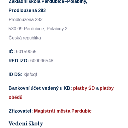
Základní škola Pardubice–Polabiny,
Prodloužená 283
Prodloužená 283
530 09 Pardubice, Polabiny 2
Česká republika
IČ:
60159065
RED IZO:
600096548
ID DS:
kjefxqf
Bankovní účet vedený u KB:
platby ŠD
a
platby
obědů
Zřizovatel:
Magistrát města Pardubic
Vedení školy