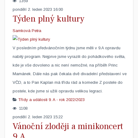
1359
pondělí 2. leden 2023 16:00
Týden plný kultury
Samková Petra
V posledním předvánočním týdnu jsme měli v 9.A opravdu
nabitý program. Nejprve jsme vyrazili do pohádkového světa,
kde je vše dovoleno a nic není nemožné, na příběh Princ
Mamánek. Dále nás pak čekala dvě divadelní představení ve
VČD, a to Pan Kaplan má třídu rád a komedie Z postele do
postele, kde jsme si užili opravdu velikou legraci. ​
Třídy a události
9. A - rok 2022/2023
1108
pondělí 2. leden 2023 15:22
Vánoční zloději a minikoncert
9.A