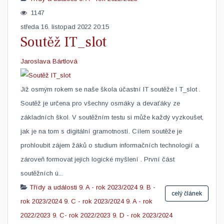
1147
středa 16. listopad 2022 20:15
Soutěž IT_slot
Jaroslava Bártlová
Již osmým rokem se naše škola účastní IT soutěže I T_slot .
Soutěž je určena pro všechny osmáky a devaťáky ze
základních škol. V soutěžním testu si může každý vyzkoušet,
jak je na tom s digitální gramotností. Cílem soutěže je
prohloubit zájem žáků o studium informačních technologií a
zároveň formovat jejich logické myšlení . První část
soutěžních ú...
Třídy a události
9. A - rok 2023/2024
9. B -
celý článek
rok 2023/2024
9. C - rok 2023/2024
9. A - rok
2022/2023
9. C- rok 2022/2023
9. D - rok 2023/2024