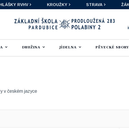
IHLÁŠKY RVHV
KROUŽKY
STRAVA
ŽÁK
LA
DRUŽINA
JÍDELNA
PĚVECKÉ SBORY
dy v českém jazyce