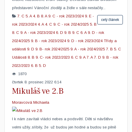
představení Vánoční zloději a židle v sále nestačily...
7. C
5. A
4. B
8. A
9. C - rok 2023/2024
9. E -
celý článek
rok 2023/2024
4. A
4. C
9. C - rok 2024/2025
5. B
8. C
9. A - rok 2023/2024
6. D
9. B
9. C
6. A
9. D - rok
2024/2025
9. B - rok 2023/2024
9. D - rok 2023/2024
Třídy a
události
9. D
9. B- rok 2024/2025
9. A - rok 2024/2025
7. B
5. C
Události
8. B
9. C- rok 2022/2023
6. C
9. A
7. A
7. D
9. B - rok
2022/2023
6. B
5. D
1870
čtvrtek 8. prosinec 2022 6:14
Mikuláš ve 2.B
Moravcová Michaela
​I k nám zavítali vládci nebes a podsvětí. Děti si návštěvu
velmi užily..slíbily, že už budou jen hodné a budou se pilně