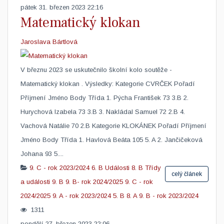
pátek 31. březen 2023 22:16
Matematický klokan
Jaroslava Bártlová
​V březnu 2023 se uskutečnilo školní kolo soutěže -
Matematický klokan . Výsledky: Kategorie CVRČEK Pořadí
Příjmení Jméno Body Třída 1. Pýcha František 73 3.B 2.
Hurychová Izabela 73 3.B 3. Nakládal Samuel 72 2.B 4.
Vachová Natálie 70 2.B Kategorie KLOKÁNEK Pořadí Příjmení
Jméno Body Třída 1. Havlová Beáta 105 5. A 2. Jančičeková
Johana 93 5....
9. C - rok 2023/2024
6. B
Události
8. B
Třídy
celý článek
a události
9. B
9. B- rok 2024/2025
9. C - rok
2024/2025
9. A - rok 2023/2024
5. B
8. A
9. B - rok 2023/2024
1311
pondělí 27. březen 2023 22:06