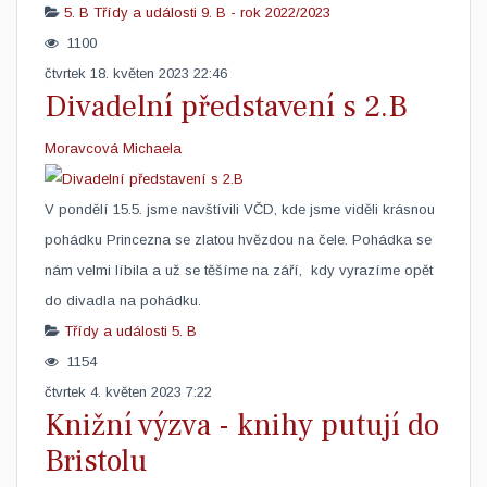
5. B
Třídy a události
9. B - rok 2022/2023
1100
čtvrtek 18. květen 2023 22:46
Divadelní představení s 2.B
Moravcová Michaela
V pondělí 15.5. jsme navštívili VČD, kde jsme viděli krásnou
pohádku Princezna se zlatou hvězdou na čele. Pohádka se
nám velmi líbila a už se těšíme na září, kdy vyrazíme opět
do divadla na pohádku. ​
Třídy a události
5. B
1154
čtvrtek 4. květen 2023 7:22
Knižní výzva - knihy putují do
Bristolu