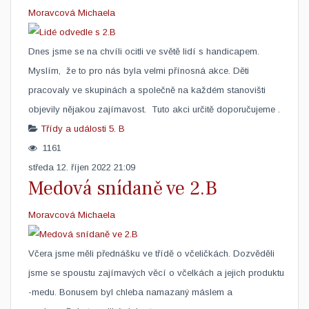
Moravcová Michaela
​Dnes jsme se na chvíli ocitli ve světě lidí s handicapem.
Myslím, že to pro nás byla velmi přínosná akce. Děti
pracovaly ve skupinách a společně na každém stanovišti
objevily nějakou zajímavost. Tuto akci určitě doporučujeme .
Třídy a události
5. B
1161
středa 12. říjen 2022 21:09
Medová snídaně ve 2.B
Moravcová Michaela
​Včera jsme měli přednášku ve třídě o včeličkách. Dozvěděli
jsme se spoustu zajímavých věcí o včelkách a jejich produktu
-medu. Bonusem byl chleba namazaný máslem a