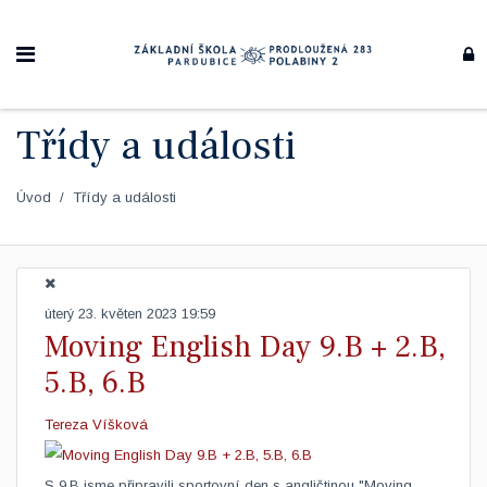
Třídy a události
Úvod
Třídy a události
úterý 23. květen 2023 19:59
Moving English Day 9.B + 2.B,
5.B, 6.B
Tereza Víšková
​S 9.B jsme připravili sportovní den s angličtinou "Moving