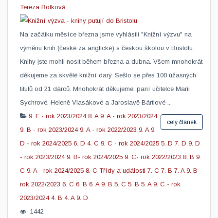
Tereza Botková
Na začátku měsíce března jsme vyhlásili "Knižní výzvu" na
výměnu knih (české za anglické) s českou školou v Bristolu.
Knihy jste mohli nosit během března a dubna. Všem mnohokrát
děkujeme za skvělé knižní dary. Sešlo se přes 100 úžasných
titulů od 21 dárců. Mnohokrát děkujeme: paní učitelce Marii
Sychrové, Heleně Vlasákové a Jaroslavě Bártlové ...
9. E - rok 2023/2024
8. A
9. A - rok 2023/2024
celý článek
9. B - rok 2023/2024
9. A - rok 2022/2023
9. A
9.
D - rok 2024/2025
6. D
4. C
9. C - rok 2024/2025
5. D
7. D
9. D
- rok 2023/2024
9. B- rok 2024/2025
9. C- rok 2022/2023
8. B
9.
C
9. A - rok 2024/2025
8. C
Třídy a události
7. C
7. B
7. A
9. B -
rok 2022/2023
6. C
6. B
6. A
9. B
5. C
5. B
5. A
9. C - rok
2023/2024
4. B
4. A
9. D
1442