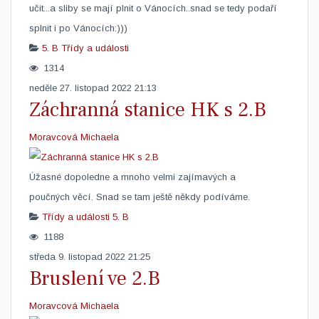
učit...a sliby se mají plnit o Vánocích..snad se tedy podaří
splnit i po Vánocích:)))
5. B
Třídy a události
1314
neděle 27. listopad 2022 21:13
Záchranná stanice HK s 2.B
Moravcová Michaela
​Úžasné dopoledne a mnoho velmi zajímavých a
poučných věcí. Snad se tam ještě někdy podíváme.
Třídy a události
5. B
1188
středa 9. listopad 2022 21:25
Bruslení ve 2.B
Moravcová Michaela