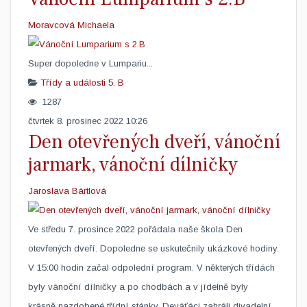
Moravcová Michaela
Super dopoledne v Lumpariu... ​
Třídy a události
5. B
1287
čtvrtek 8. prosinec 2022 10:26
Den otevřených dveří, vánoční
jarmark, vánoční dílničky
Jaroslava Bártlová
Ve středu 7. prosince 2022 pořádala naše škola Den
otevřených dveří. Dopoledne se uskutečnily ukázkové hodiny.
V 15:00 hodin začal odpolední program. V některých třídách
byly vánoční dílničky a po chodbách a v jídelně byly
krásně nazdobené třídní stánky. Deváťáci zahráli divadelní