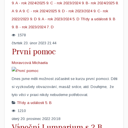
9. A - rok 2024/2025
9. C - rok 2023/2024
9. B- rok 2024/2025
8.
A
9. A
9. C - rok 2024/2025
9. D - rok 2023/2024
9. C- rok
2022/2023
9. D
9. A - rok 2023/2024
5. D
Třídy a události
9. B
9. B - rok 2023/2024
7. D
1578
čtvrtek 23. únor 2023 21:44
První pomoc
Moravcová Michaela
​Dnes jsme měli možnost zúčastnit se kurzu první pomoci. Děti
si vyzkoušely obvazování, masáž srdce, atd. Doufejme, že
tyto věci v praxi nikdy nebudeme potřebovat.
Třídy a události
5. B
1210
úterý 20. prosinec 2022 20:18
Vánoční Lumparium s 2.B