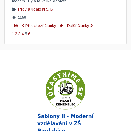
medem. Byla ta veliká dobrota.
Třídy a události
5. B
1159
Předchozí články
Další články
1
2
3
4
5
6