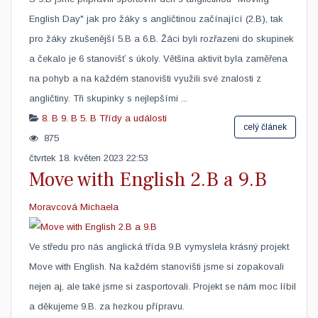
English Day" jak pro žáky s angličtinou začínající (2.B), tak
pro žáky zkušenější 5.B a 6.B. Žáci byli rozřazeni do skupinek
a čekalo je 6 stanovišť s úkoly. Většina aktivit byla zaměřena
na pohyb a na každém stanovišti využili své znalosti z
angličtiny. Tři skupinky s nejlepšími ...
8. B
9. B
5. B
Třídy a události
celý článek
875
čtvrtek 18. květen 2023 22:53
Move with English 2.B a 9.B
Moravcová Michaela
​Ve středu pro nás anglická třída 9.B vymyslela krásný projekt
Move with English. Na každém stanovišti jsme si zopakovali
nejen aj, ale také jsme si zasportovali. Projekt se nám moc líbil
a děkujeme 9.B. za hezkou přípravu.