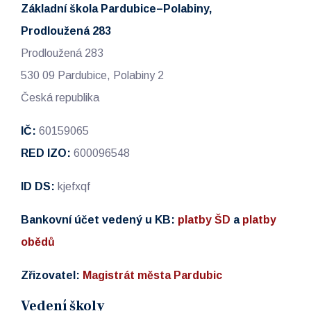
Základní škola Pardubice–Polabiny,
Prodloužená 283
Prodloužená 283
530 09 Pardubice, Polabiny 2
Česká republika
IČ:
60159065
RED IZO:
600096548
ID DS:
kjefxqf
Bankovní účet vedený u KB:
platby ŠD
a
platby
obědů
Zřizovatel:
Magistrát města Pardubic
Vedení školy