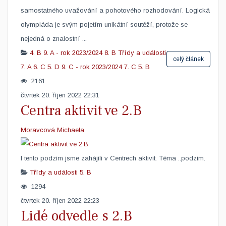
samostatného uvažování a pohotového rozhodování. Logická
olympiáda je svým pojetím unikátní soutěží, protože se
nejedná o znalostní ...
4. B
9. A - rok 2023/2024
8. B
Třídy a události
celý článek
7. A
6. C
5. D
9. C - rok 2023/2024
7. C
5. B
2161
čtvrtek 20. říjen 2022 22:31
Centra aktivit ve 2.B
Moravcová Michaela
​I tento podzim jsme zahájili v Centrech aktivit. Téma ..podzim.
Třídy a události
5. B
1294
čtvrtek 20. říjen 2022 22:23
Lidé odvedle s 2.B