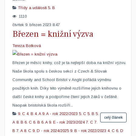
Třídy a události
5. B
1110
čtvrtek 9. březen 2023 8:47
Březen = knižní výzva
Tereza Botková
Březen je měsíc knihy, což je ta nejlepší doba na knižní výzvu.
Naše škola spolu s českou sekcí z Czech & Slovak
Community and School Bristol v Anglii pořádá výměnu
použitých knih. Díky této výměně rozšíříme jejich knihovnu o
další české knihy a podpoříme čtení jejich žáků v češtině.
Naopak bristolská škola rozšíří...
9. C
4. B
4. A
9. A - rok 2022/2023
5. C
5. B
5.
celý článek
A
8. B
6. C
6. B
6. A
9. E - rok 2023/2024
7. C
7.
B
7. A
8. C
9. D - rok 2024/2025
9. B - rok 2022/2023
4. C
6. D