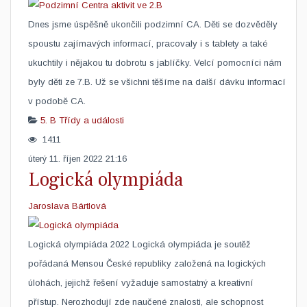
​Dnes jsme úspěšně ukončili podzimní CA. Děti se dozvěděly
spoustu zajímavých informací, pracovaly i s tablety a také
ukuchtily i nějakou tu dobrotu s jablíčky. Velcí pomocníci nám
byly děti ze 7.B. Už se všichni těšíme na další dávku informací
v podobě CA.
5. B
Třídy a události
1411
úterý 11. říjen 2022 21:16
Logická olympiáda
Jaroslava Bártlová
Logická olympiáda 2022 Logická olympiáda je soutěž
pořádaná Mensou České republiky založená na logických
úlohách, jejichž řešení vyžaduje samostatný a kreativní
přístup. Nerozhodují zde naučené znalosti, ale schopnost