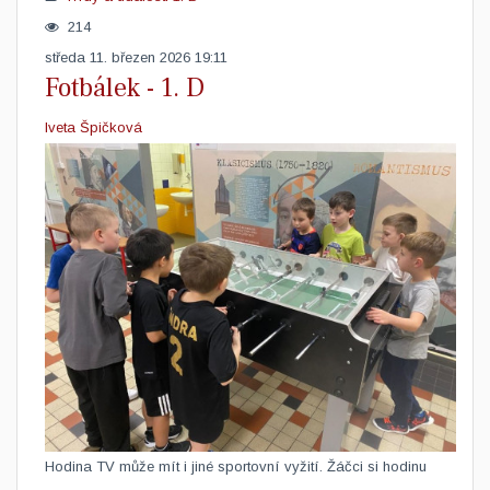
214
středa 11. březen 2026 19:11
Fotbálek - 1. D
Iveta Špičková
​Hodina TV může mít i jiné sportovní vyžití. Žáčci si hodinu