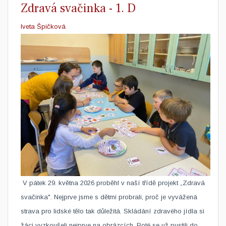
Zdravá svačinka - 1. D
Iveta Špičková
​ V pátek 29. května 2026 proběhl v naší třídě projekt „Zdravá
svačinka". Nejprve jsme s dětmi probrali, proč je vyvážená
strava pro lidské tělo tak důležitá. Skládání zdravého jídla si
žáci vyzkoušeli nejprve na obrázcích. Poté se už pustili do