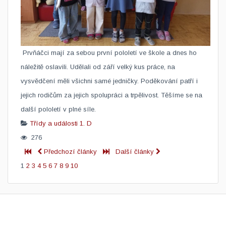
​ Prvňáčci mají za sebou první pololetí ve škole a dnes ho
náležitě oslavili. Udělali od září velký kus práce, na
vysvědčení měli všichni samé jedničky. Poděkování patří i
jejich rodičům za jejich spolupráci a trpělivost. Těšíme se na
další pololetí v plné síle.
Třídy a události
1. D
276
Předchozí články
Další články
1
2
3
4
5
6
7
8
9
10