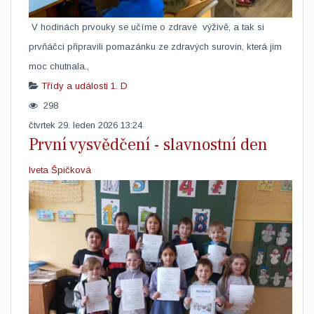
​ V hodinách prvouky se učíme o zdravé výživě, a tak si
prvňáčci připravili pomazánku ze zdravých surovin, která jim
moc chutnala.,
Třídy a události
1. D
298
čtvrtek 29. leden 2026 13:24
První vysvědčení - slavnostní den
Iveta Špičková