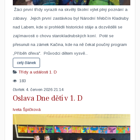
​ Žáci první třídy vyrazili na skvělý školní výlet plný poznání a
zábavy. Jejich první zastávkou byl Národní hřebčín Kladruby
nad Labem, kde si prohlédli historické stáje a dozvěděli se
zajímavosti o chovu starokladrubských koní. Poté se
přesunuli na zámek Kačina, kde na ně čekal poučný program
„Příběh dřeva". Průvodci dětem vysvě...
celý článek
Třídy a události
1. D
183
čtvrtek 4. červen 2026 21:14
Oslava Dne dětí v 1. D
Iveta Špičková