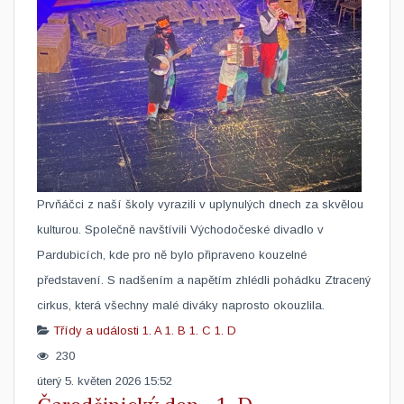
​Prvňáčci z naší školy vyrazili v uplynulých dnech za skvělou
kulturou. Společně navštívili Východočeské divadlo v
Pardubicích, kde pro ně bylo připraveno kouzelné
představení. S nadšením a napětím zhlédli pohádku Ztracený
cirkus, která všechny malé diváky naprosto okouzlila.
Třídy a události
1. A
1. B
1. C
1. D
230
úterý 5. květen 2026 15:52