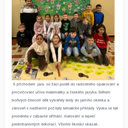
​ S příchodem jara se žáci pustili do radostného opakování a
procvičování učiva matematiky a českého jazyka. Během
tvořivých činností děti vytvářely texty do jarního okénka a
zároveň s nadšením počítaly tematické příklady. Výuka se tak
proměnila v zábavné stříhání, malování a lepení
pestrobarevných dekorací. Všichni školáci ukázali...