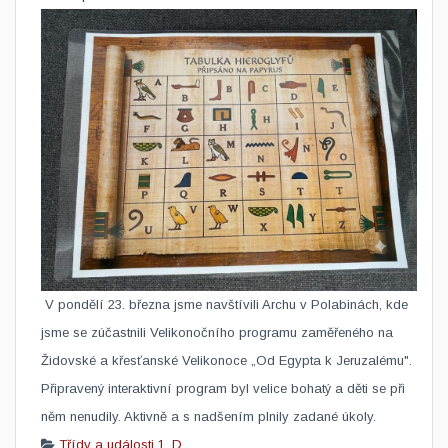
​ V pondělí 23. března jsme navštívili Archu v Polabinách, kde
jsme se zúčastnili Velikonočního programu zaměřeného na
Židovské a křesťanské Velikonoce „Od Egypta k Jeruzalému".
Připravený interaktivní program byl velice bohatý a děti se při
něm nenudily. Aktivně a s nadšením plnily zadané úkoly.
Třídy a události
1. D