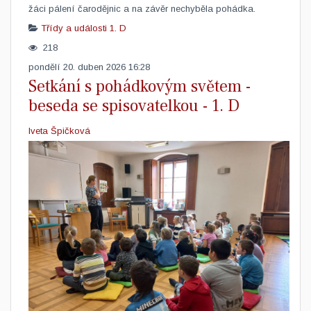
žáci pálení čarodějnic a na závěr nechyběla pohádka.
Třídy a události
1. D
218
pondělí 20. duben 2026 16:28
Setkání s pohádkovým světem -
beseda se spisovatelkou - 1. D
Iveta Špičková