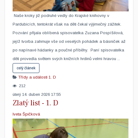
​ Naše kroky již podruhé vedly do Krajské knihovny v
Pardubicích, tentokrát však na děti čekal výjimečný zážitek.
Pozvání přijala oblíbená spisovatelka Zuzana Pospíšilová,
jejíž tvorba zahrnuje vše od veselých pohádek a básniček až
po napínavé hádanky a poučné příběhy. Paní spisovatelka
děti provedla světem svých knižních hrdinů velmi hravou ...
celý článek
Třídy a události
1. D
212
úterý 14. duben 2026 17:55
Zlatý list - 1. D
Iveta Špičková