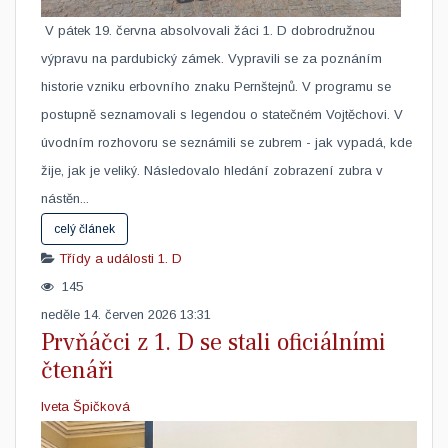
​ V pátek 19. června absolvovali žáci 1. D dobrodružnou
výpravu na pardubický zámek. Vypravili se za poznáním
historie vzniku erbovního znaku Pernštejnů. V programu se
postupně seznamovali s legendou o statečném Vojtěchovi. V
úvodním rozhovoru se seznámili se zubrem - jak vypadá, kde
žije, jak je veliký. Následovalo hledání zobrazení zubra v
nástěn...
celý článek
Třídy a události
1. D
145
neděle 14. červen 2026 13:31
Prvňáčci z 1. D se stali oficiálními
čtenáři
Iveta Špičková