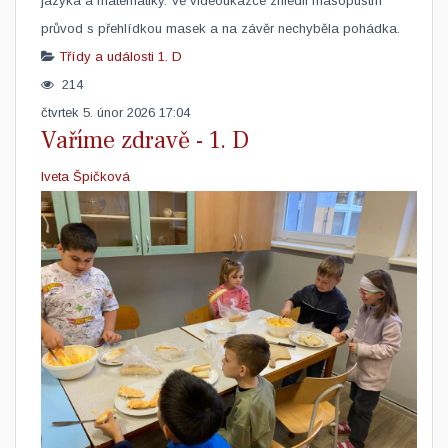
jazyka a matematiky. Ve videoukázce zhlédli masopustní
průvod s přehlídkou masek a na závěr nechyběla pohádka.
Třídy a události
1. D
214
čtvrtek 5. únor 2026 17:04
Vaříme zdravě - 1. D
Iveta Špičková