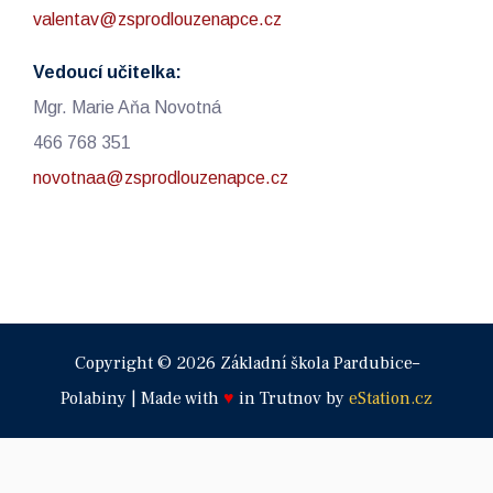
valentav@zsprodlouzenapce.cz
Vedoucí učitelka:
Mgr. Marie Aňa Novotná
466 768 351
novotnaa@zsprodlouzenapce.cz
Copyright © 2026 Základní škola Pardubice–
Polabiny | Made with
♥
in Trutnov by
eStation.cz