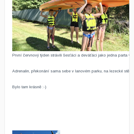
​První červnový týden strávili šesťáci a deváťáci jako jedna parta v
Adrenalin, překonání sama sebe v lanovém parku, na lezecké stěně n
Bylo tam krásně :-)