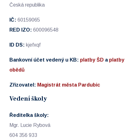
Česká republika
IČ:
60159065
RED IZO:
600096548
ID DS:
kjefxqf
Bankovní účet vedený u KB:
platby ŠD
a
platby
obědů
Zřizovatel:
Magistrát města Pardubic
Vedení školy
Ředitelka školy:
Mgr. Lucie Rybová
604 356 933