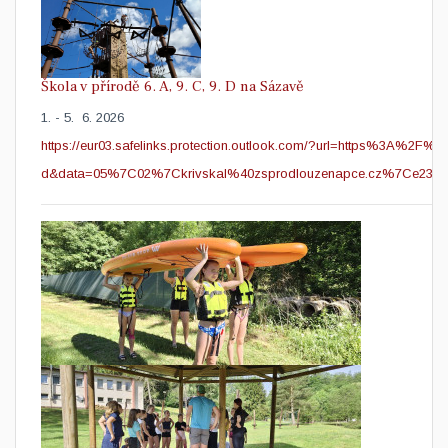
Škola v přírodě 6. A, 9. C, 9. D na Sázavě
1. - 5. 6. 2026
https://eur03.safelinks.protection.outlook.com/?url=https%3A%2
d&data=05%7C02%7Ckrivskal%40zsprodlouzenapce.cz%7Ce23