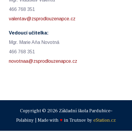
466 768 351
valentav@zsprodlouzenapce.cz
Vedoucí učitelka:
Mgr. Marie Aňa Novotná
466 768 351
novotnaa@zsprodlouzenapce.cz
Copyright © 2026 Základní škola Pardubice–
Polabiny | Made with
♥
in Trutnov by
eStation.cz