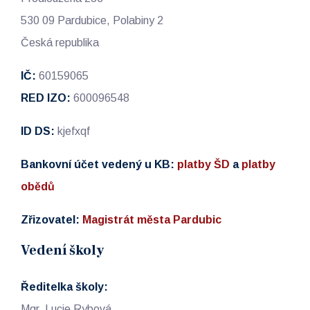
530 09 Pardubice, Polabiny 2
Česká republika
IČ:
60159065
RED IZO:
600096548
ID DS:
kjefxqf
Bankovní účet vedený u KB:
platby ŠD
a
platby
obědů
Zřizovatel:
Magistrát města Pardubic
Vedení školy
Ředitelka školy:
Mgr. Lucie Rybová