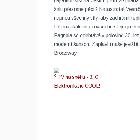
najednou visí na vlásku, protože mlad
žalu přestane péct? Katastrofa! Vesniča
napnou všechny síly, aby zachránili tep
Děj muzikálu inspirovaného stejnojmen
Pagnola se odehrává v polovině 30. let
moderní šanson. Zaplaví i naše jeviště,
Broadway.
TV na sněhu - 3. C
Elektronika je COOL!