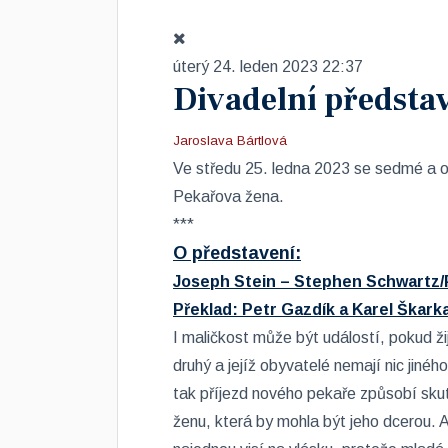
úterý 24. leden 2023 22:37
Divadelní předsta
Jaroslava Bártlová
Ve středu 25. ledna 2023 se sedmé a o
Pekařova žena.
***
O představení:
Joseph Stein – Stephen Schwart
Překlad: Petr Gazdík a Karel Škark
I maličkost může být událostí, pokud ži
druhý a jejíž obyvatelé nemají nic jinéh
tak příjezd nového pekaře způsobí skut
ženu, která by mohla být jeho dcerou. 