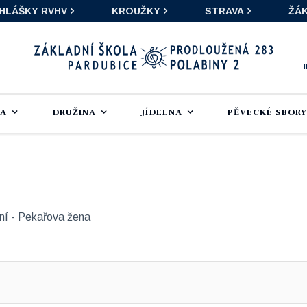
IHLÁŠKY RVHV
KROUŽKY
STRAVA
ŽÁK
LA
DRUŽINA
JÍDELNA
PĚVECKÉ SBORY
ní - Pekařova žena