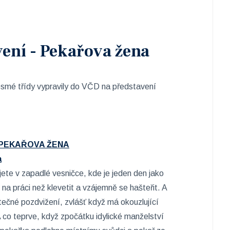
vení - Pekařova žena
smé třídy vypravily do VČD na představení
z/PEKAŘOVA ŽENA
a
jete v zapadlé vesničce, kde je jeden den jako
o na práci než klevetit a vzájemně se hašteřit. A
ečné pozdvižení, zvlášť když má okouzlující
A co teprve, když zpočátku idylické manželství