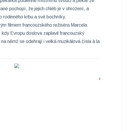
á pekařka podlehne místnímu svůdci a pekař ze
né pochopí, že jejich chléb je v ohrožení, a
lo rodinného krbu a své bochníky.
ným filmem francouzského režiséra Marcela
, kdy Evropu doslova zaplavil francouzský
 na němž se odehrají i velká muzikálová čísla à la