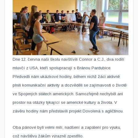
Dne 12. června naši školu navštívili Connor a C.J., dva rodilí
mluvčí z USA, kteří spolupracují s Bránou Pardubice.
Předvedli nám ukázkové hodiny, během nichž žáci aktivně
plnili komunikační aktivity a dozvěděli se zajímavosti o životě
ve Spojených státech amerických. Samozřejmě nechyběl ani
prostor na otázky týkající se americké kultury a života. V
závěru hodiny nám představili projekt Dovolená s agličtinou.
Oba pánové byli velmi milí, nadšení a zapálení pro výuku,
což návštěvu žákům výrazně zpestřilo.