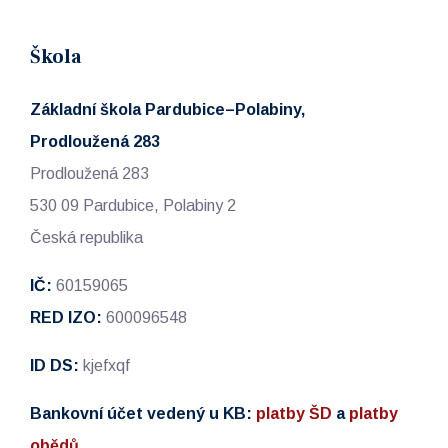
Škola
Základní škola Pardubice–Polabiny,
Prodloužená 283
Prodloužená 283
530 09 Pardubice, Polabiny 2
Česká republika
IČ:
60159065
RED IZO:
600096548
ID DS:
kjefxqf
Bankovní účet vedený u KB:
platby ŠD
a
platby
obědů