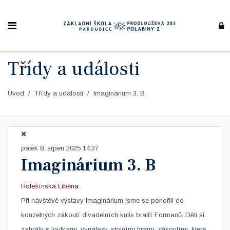
Třídy a události
Úvod
Třídy a události
Imaginárium 3. B
pátek 8. srpen 2025 14:37
Imaginárium 3. B
Holešínská Liběna
​Při návštěvě výstavy Imaginárium jsme se ponořili do
kouzelných zákoutí divadelních kulis bratří Formanů. Děti si
zahrály s loutkami, vynálezy, stolními hrami, zákoutími, které