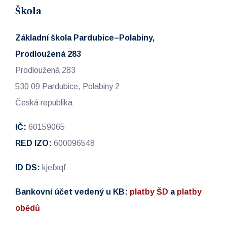
Škola
Základní škola Pardubice–Polabiny,
Prodloužená 283
Prodloužená 283
530 09 Pardubice, Polabiny 2
Česká republika
IČ:
60159065
RED IZO:
600096548
ID DS:
kjefxqf
Bankovní účet vedený u KB:
platby ŠD
a
platby
obědů