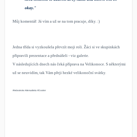
okay."
Můj komentář: Já vím a už se na tom pracuje, díky. :)
Jedna třída si vyzkoušela převzít moji roli. Žáci si ve skupinkách
připravili prezentace a přednášeli - viz galerie.
V následujících dnech nás čeká příprava na Velikonoce. S některými
už se neuvidím, tak Vám přeji hezké velikonoční svátky.
#​hrdaskola #
​denucitelu #
​Easter