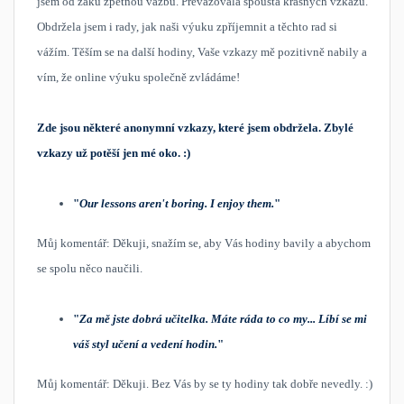
jsem od žáků zpětnou vazbu. Převažovala spousta krásných vzkazů.
Obdržela jsem i rady, jak naši výuku zpříjemnit a těchto rad si
vážím. Těším se na další hodiny, Vaše vzkazy mě pozitivně nabily a
vím, že online výuku společně zvládáme!
Zde jsou některé anonymní vzkazy, které jsem obdržela. Zbylé
vzkazy už potěší jen mé oko. :)
"
Our lessons aren't boring. I enjoy them.
"
Můj komentář: Děkuji, snažím se, aby Vás hodiny bavily a abychom
se spolu něco naučili.
"
Za mě jste dobrá učitelka. Máte ráda to co my... Líbí se mi
váš styl učení a vedení hodin.
​"
Můj komentář: Děkuji. Bez Vás by se ty hodiny tak dobře nevedly. :)