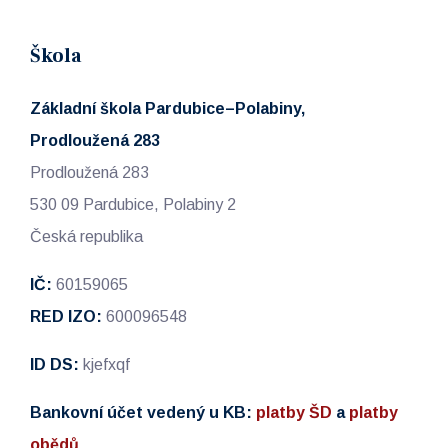
Škola
Základní škola Pardubice–Polabiny,
Prodloužená 283
Prodloužená 283
530 09 Pardubice, Polabiny 2
Česká republika
IČ:
60159065
RED IZO:
600096548
ID DS:
kjefxqf
Bankovní účet vedený u KB:
platby ŠD
a
platby
obědů