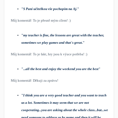
"
S Paní učitelkou vše pochopím na Aj
​.
"
Můj komentář: To je přesně mým cílem! :)
"
my teacher is fine, the lessons are great with the teacher,
sometimes we play games and that's great.
"
Můj komentář: To je fakt, hry jsou k výuce potřeba! :)
"...
all the best and enjoy the weekend you are the best
"
Můj komentář: Děkuji za zprávu!
"
I think you are a very good teacher and you want to teach
us a lot. Sometimes it may seem that we are not
cooperating...you are asking about the whole class...but...we
need someone to address us by name and then it will be