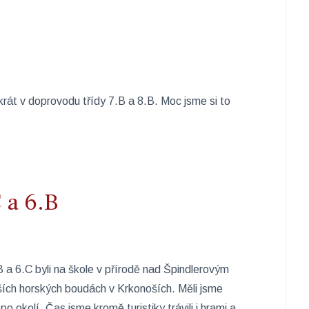
okrát v doprovodu třídy 7.B a 8.B. Moc jsme si to
 a 6.B
B a 6.C byli na škole v přírodě nad Špindlerovým
ších horských boudách v Krkonoších. Měli jsme
o okolí. Čas jsme kromě turistiky trávili i hrami a