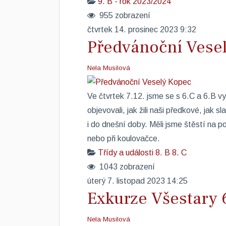
9. B - rok 2023/2024
955 zobrazení
čtvrtek 14. prosinec 2023 9:32
Předvánoční Vese
Nela Musilová
Ve čtvrtek 7.12. jsme se s 6.C a 6.B v
objevovali, jak žili naši předkové, jak sl
i do dnešní doby. Měli jsme štěstí na poč
nebo při koulovačce.
Třídy a události
8. B
8. C
1043 zobrazení
úterý 7. listopad 2023 14:25
Exkurze Všestary 
Nela Musilová