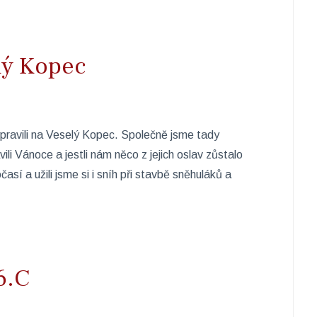
lý Kopec
ypravili na Veselý Kopec. Společně jsme tady
avili Vánoce a jestli nám něco z jejich oslav zůstalo
así a užili jsme si i sníh při stavbě sněhuláků a
6.C