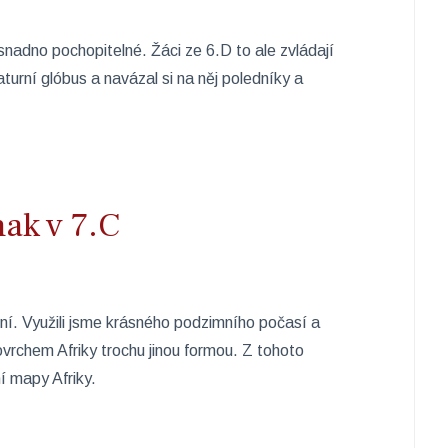
nadno pochopitelné. Žáci ze 6.D to ale zvládají
aturní glóbus a navázal si na něj poledníky a
ak v 7.C
čení. Využili jsme krásného podzimního počasí a
ovrchem Afriky trochu jinou formou. Z tohoto
ní mapy Afriky.