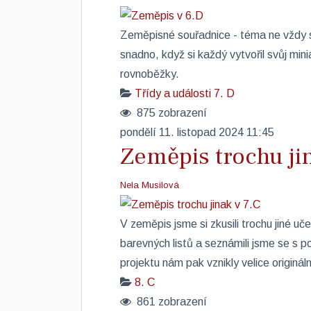
​Zeměpisné souřadnice - téma ne vždy s
snadno, když si každý vytvořil svůj mini
rovnoběžky.
Třídy a události
7. D
875 zobrazení
pondělí 11. listopad 2024 11:45
Zeměpis trochu jin
Nela Musilová
​V zeměpis jsme si zkusili trochu jiné u
barevných listů a seznámili jsme se s p
projektu nám pak vznikly velice originál
8. C
861 zobrazení