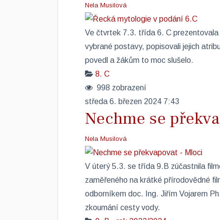
Nela Musilová
Ve čtvrtek 7.3. třída 6. C prezentovala 
vybrané postavy, popisovali jejich atrib
povedl a žákům to moc slušelo.
8. C
998 zobrazení
středa 6. březen 2024 7:43
Nechme se překvap
Nela Musilová
V úterý 5.3. se třída 9.B zúčastnila f
zaměřeného na krátké přírodovědné film
odborníkem doc. Ing. Jiřím Vojarem P
zkoumání cesty vody.