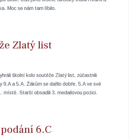
ka. Moc se nám tam líbilo.
e Zlatý list
hráli školní kolo soutěže Zlatý list, zúčastnili
dy 9.A a 5.A. Žákům se dařilo dobře. 5.A ve své
. místě. Starší obsadili 3. medailovou pozici.
 podání 6.C