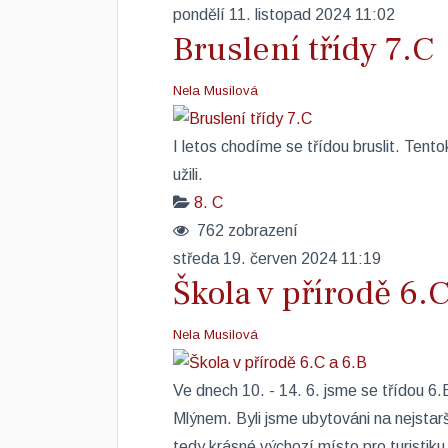
pondělí 11. listopad 2024 11:02
Bruslení třídy 7.C
Nela Musilová
I letos chodíme se třídou bruslit. Tent
užili.
8. C
762 zobrazení
středa 19. červen 2024 11:19
Škola v přírodě 6.C
Nela Musilová
Ve dnech 10. - 14. 6. jsme se třídou 6.
Mlýnem. Byli jsme ubytováni na nejstar
tedy krásné výchozí místo pro turistiku p