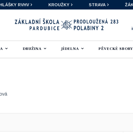
IHLÁŠKY RVHV
KROUŽKY
STRAVA
ŽÁK
LA
DRUŽINA
JÍDELNA
PĚVECKÉ SBORY
lová