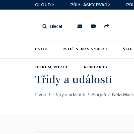
CLOUD
PŘIHLÁŠKY RVAJ
PŘ
ÚVOD
PROČ SI NÁS VYBRAT
ŠKO
DOKUMENTACE
KONTAKTY
Třídy a události
Úvod
Třídy a události
Blogeři
Nela Musi