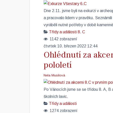
Dne 2.11. jsme byli na exkurzi v archeop
a pracovalo lidem v pravěku. Seznámili s
vyráběli nutné potřeby v době kamenné
Třídy a události
8. C
1142 zobrazení
čtvrtek 10. březen 2022 12:44
Ohlédnutí za akce
pololetí
Nela Musilová
Po Vánocích jsme se se třídou 8. A, B a 
školních lavic. ​
Třídy a události
1274 zobrazení