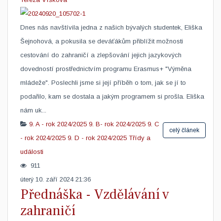
Dnes nás navštívila jedna z našich bývalých studentek, Eliška
Šejnohová, a pokusila se deváťákům přiblížit možnosti
cestování do zahraničí a zlepšování jejich jazykových
dovedností prostřednictvím programu Erasmus+ "Výměna
mládeže". Poslechli jsme si její příběh o tom, jak se jí to
podařilo, kam se dostala a jakým programem si prošla. Eliška
nám uk...
9. A - rok 2024/2025
9. B- rok 2024/2025
9. C
celý článek
- rok 2024/2025
9. D - rok 2024/2025
Třídy a
události
911
úterý 10. září 2024 21:36
Přednáška - Vzdělávání v
zahraničí