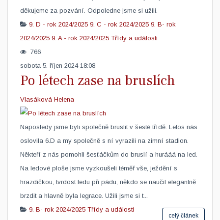
děkujeme za pozvání. Odpoledne jsme si užili.
9. D - rok 2024/2025
9. C - rok 2024/2025
9. B- rok
2024/2025
9. A - rok 2024/2025
Třídy a události
766
sobota 5. říjen 2024 18:08
Po létech zase na bruslích
Vlasáková Helena
​Naposledy jsme byli společně bruslit v šesté třídě. Letos nás
oslovila 6.D a my společně s ní vyrazili na zimní stadion.
Někteří z nás pomohli šesťáčkům do bruslí a hurááá na led.
Na ledové ploše jsme vyzkoušeli téměř vše, ježdění s
hrazdičkou, tvrdost ledu při pádu, někdo se naučil elegantně
brzdit a hlavně byla legrace. Užili jsme si t...
9. B- rok 2024/2025
Třídy a události
celý článek