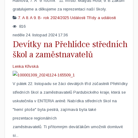
Havlová, 7. A 9. ročník 11. místo: Matyáš Hodr, 9. B Žákům
gratulujeme a děkujeme za reprezentaci naší školy.
7. A
8. A
9. B- rok 2024/2025
Události
Třídy a události
816
neděle 24. listopad 2024 17:36
Devítky na Přehlídce středních
škol a zaměstnavatelů
Lenka Křivská
V pátek 22. listopadu se žáci devátých tříd zúčastnili Přehlídky
středních škol a zaměstnavatelů Pardubického kraje, která se
uskutečnila v ENTERIA aréně. Nabídka středních škol na
"herní ploše" byla pestrá, zajímavá byla také
prezentace regionálních
zaměstnavatelů. Ti přítomným deváťákům umožnili domluvit
si...