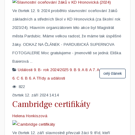
Ve čtvrtek 12. 9. 2024 proběhlo slavnostní oceňování žáků
základních a středních škol v KD Hronovická (za školní rok
2023/24). Hlavním organizátorem této akce byl Magistrát
města Pardubic. Máme velkou radost, že máme tak úspěšné
žáky. ODKAZ NA ČLÁNEK - PARDUBICKÁ SUPERNOVA
FOTOGALERIE Moc gratulujeme - jmenovitě se jedná: Eliška
Baierová ...
Události
9. B- rok 2024/2025
9. B
9. A
8. A
7. A
celý článek
6. C
6. B
6. A
Třídy a události
822
čtvrtek 12. září 2024 14:14
Cambridge certifikáty
Helena Honkiszová
​Ve čtvrtek 12. září slavnostně převzali žáci 9. tříd, kteří