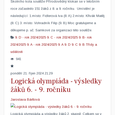
Školního kola soutěže Přírodovědný klokan se v letošním
roce zúčastnilo 151 žáků z 8. a 9. ročníku. Umístění je
následující: 1.místo: Fidlerová Iva (8. A) 2.místo: Křivák Matěj
(8. C) 3. místo: Vohradník Filip (9. B)​ Moc gratulujeme a
děkujeme p. uč. Samkové za organizaci této soutěže.​
9. D - rok 2024/2025
9. C - rok 2024/2025
9. B- rok
2024/2025
9. A - rok 2024/2025
9. A
9. D
9. C
9. B
Třídy a
události
941
pondělí 21. říjen 2024 21:29
Logická olympiáda - výsledky
žáků 6. - 9. ročníku
Jaroslava Bártlová
Logická olympiáda a výsledky žáků 2. stupně. Celkem se v