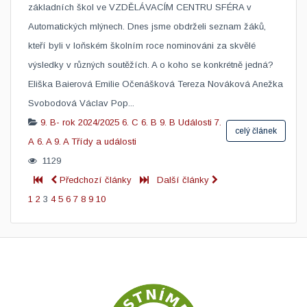
základních škol ve VZDĚLÁVACÍM CENTRU SFÉRA v
Automatických mlýnech. Dnes jsme obdrželi seznam žáků,
kteří byli v loňském školním roce nominováni za skvělé
výsledky v různých soutěžích. A o koho se konkrétně jedná?
Eliška Baierová Emilie Očenášková Tereza Nováková Anežka
Svobodová Václav Pop...
9. B- rok 2024/2025
6. C
6. B
9. B
Události
7.
celý článek
A
6. A
9. A
Třídy a události
1129
Předchozí články
Další články
1
2
3
4
5
6
7
8
9
10