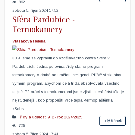
862
sobota 5. říjen 2024 17:52
Sféra Pardubice -
Termokamery
Vlasáková Helena
​30.9. jsme se vypravili do vzdělávacího centra Sféra v
Pardubicích. Jedna polovina třídy šla na program
termokamery a druhá na umělou inteligenci. Příště si skupiny
vymění program, abychom celá třída absolvovala všechno
stejně. Při práci s termokamerami jsme zjistili, která část těla je
nejstudenější, kdo propouští více tepla -termopláštěnka
x&nbs...
Třídy a události
9. B- rok 2024/2025
celý článek
725
sobota 5. říjen 2024 17:41