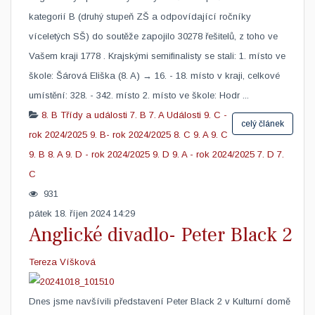
kategorií B (druhý stupeň ZŠ a odpovídající ročníky
víceletých SŠ) do soutěže zapojilo 30278 řešitelů, z toho ve
Vašem kraji 1778 . Krajskými semifinalisty se stali: 1. místo ve
škole: Šárová Eliška (8. A) → 16. - 18. místo v kraji, celkové
umístění: 328. - 342. místo 2. místo ve škole: Hodr ...
8. B
Třídy a události
7. B
7. A
Události
9. C -
celý článek
rok 2024/2025
9. B- rok 2024/2025
8. C
9. A
9. C
9. B
8. A
9. D - rok 2024/2025
9. D
9. A - rok 2024/2025
7. D
7.
C
931
pátek 18. říjen 2024 14:29
Anglické divadlo- Peter Black 2
Tereza Víšková
​Dnes jsme navšívili představení Peter Black 2 v Kulturní domě