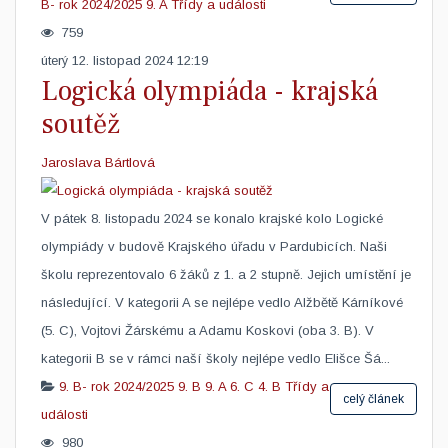
B- rok 2024/2025
9. A
Třídy a události
759
úterý 12. listopad 2024 12:19
Logická olympiáda - krajská
soutěž
Jaroslava Bártlová
V pátek 8. listopadu 2024 se konalo krajské kolo Logické
olympiády v budově Krajského úřadu v Pardubicích. Naši
školu reprezentovalo 6 žáků z 1. a 2 stupně. Jejich umístění je
následující. V kategorii A se nejlépe vedlo Alžbětě Kárníkové
(5. C), Vojtovi Žárskému a Adamu Koskovi (oba 3. B). V
kategorii B se v rámci naší školy nejlépe vedlo Elišce Šá...
9. B- rok 2024/2025
9. B
9. A
6. C
4. B
Třídy a
celý článek
události
980