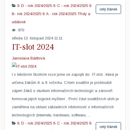
9. D - rok 2024/2025
9. C - rok 2024/2025
9.
celý článek
B- rok 2024/2025
9. A - rok 2024/2025
Třídy a
události
970
středa 13. listopad 2024 11:11
IT-slot 2024
Jaroslava Bártlová
I v letošním školním roce jsme se zapojili do IT-slot , která je
určena žákům 8. a 9. ročníku. Cílem soutěže je prohloubit
zájem žáků o studium informačních technologií a zároveň
formovat jejich logické myšlení . První část soutěžních úloh je
zaměřena na oblast základních vědomostí o informačních
technologiích (internetu, hardwaru, softwaru, ...
9. D - rok 2024/2025
9. C - rok 2024/2025
9.
celý článek