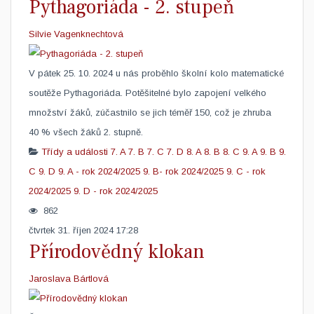
Pythagoriáda - 2. stupeň
Silvie Vagenknechtová
V pátek 25. 10. 2024 u nás proběhlo školní kolo matematické
soutěže Pythagoriáda. Potěšitelné bylo zapojení velkého
množství žáků, zúčastnilo se jich téměř 150, což je zhruba
40 % všech žáků 2. stupně.
Třídy a události
7. A
7. B
7. C
7. D
8. A
8. B
8. C
9. A
9. B
9.
C
9. D
9. A - rok 2024/2025
9. B- rok 2024/2025
9. C - rok
2024/2025
9. D - rok 2024/2025
862
čtvrtek 31. říjen 2024 17:28
Přírodovědný klokan
Jaroslava Bártlová