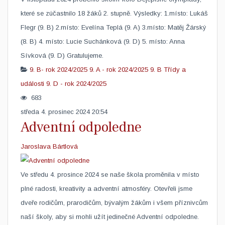
které se zúčastnilo 18 žáků 2. stupně. Výsledky: 1.místo: Lukáš
Flegr (9. B) 2.místo: Evelína Teplá (9. A) 3.místo: Matěj Žárský
(8. B) 4. místo: Lucie Suchánková (9. D) 5. místo: Anna
Sívková (9. D) Gratulujeme. ​ ​
9. B- rok 2024/2025
9. A - rok 2024/2025
9. B
Třídy a
události
9. D - rok 2024/2025
683
středa 4. prosinec 2024 20:54
Adventní odpoledne
Jaroslava Bártlová
Ve středu 4. prosince 2024 se naše škola proměnila v místo
plné radosti, kreativity a adventní atmosféry. Otevřeli jsme
dveře rodičům, prarodičům, bývalým žákům i všem příznivcům
naší školy, aby si mohli užít jedinečné Adventní odpoledne.