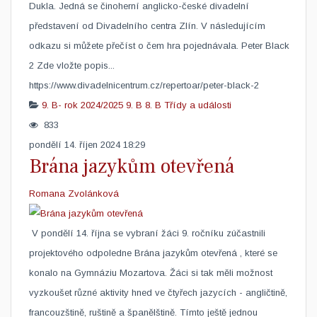
Dukla. Jedná se činoherní anglicko-české divadelní
představení od Divadelního centra Zlín. V následujícím
odkazu si můžete přečíst o čem hra pojednávala. Peter Black
2 Zde vložte popis...
https://www.divadelnicentrum.cz/repertoar/peter-black-2
9. B- rok 2024/2025
9. B
8. B
Třídy a události
833
pondělí 14. říjen 2024 18:29
Brána jazykům otevřená
Romana Zvolánková
​ V pondělí 14. října se vybraní žáci 9. ročníku zúčastnili
projektového odpoledne Brána jazykům otevřená , které se
konalo na Gymnáziu Mozartova. Žáci si tak měli možnost
vyzkoušet různé aktivity hned ve čtyřech jazycích - angličtině,
francouzštině, ruštině a španělštině. Tímto ještě jednou