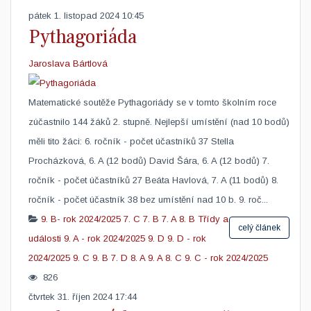
pátek 1. listopad 2024 10:45
Pythagoriáda
Jaroslava Bártlová
​Matematické soutěže Pythagoriády se v tomto školním roce
zúčastnilo 144 žáků 2. stupně. Nejlepší umístění (nad 10 bodů)
měli tito žáci: 6. ročník - počet účastníků 37 Stella
Procházková, 6. A (12 bodů) David Šára, 6. A (12 bodů) 7.
ročník - počet účastníků 27 Beáta Havlová, 7. A (11 bodů) 8.
ročník - počet účastník 38 bez umístění nad 10 b. 9. roč...
9. B- rok 2024/2025
7. C
7. B
7. A
8. B
Třídy a
celý článek
události
9. A - rok 2024/2025
9. D
9. D - rok
2024/2025
9. C
9. B
7. D
8. A
9. A
8. C
9. C - rok 2024/2025
826
čtvrtek 31. říjen 2024 17:44