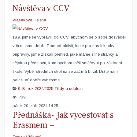
Návštěva v CCV
Vlasáková Helena
​18.9. jsme se vypravili do CCV, abychom se o sobě dozvěděli
v čem jsme dobří. Pomocí aktivit, které pro nás lektorky
připravily, jsme získali přehled, jaké máme silné stránky a
nějakou představu, kam bychom měli směřovat po základní
škole. Výběr středních škol už se začíná blížit. Držte nám
palce, ať dobře vybereme.
9. B- rok 2024/2025
Třídy a události
739
pátek 20. září 2024 14:25
Přednáška- Jak vycestovat s
Erasmem +
Tereza Víšková