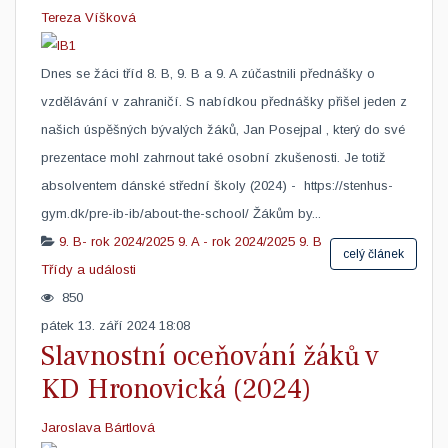
Tereza Víšková
​Dnes se žáci tříd 8. B, 9. B a 9. A zúčastnili přednášky o
vzdělávání v zahraničí. S nabídkou přednášky přišel jeden z
našich úspěšných bývalých žáků, Jan Posejpal , který do své
prezentace mohl zahrnout také osobní zkušenosti. Je totiž
absolventem dánské střední školy (2024) - https://stenhus-
gym.dk/pre-ib-ib/about-the-school/ Žákům by...
9. B- rok 2024/2025
9. A - rok 2024/2025
9. B
celý článek
Třídy a události
850
pátek 13. září 2024 18:08
Slavnostní oceňování žáků v
KD Hronovická (2024)
Jaroslava Bártlová