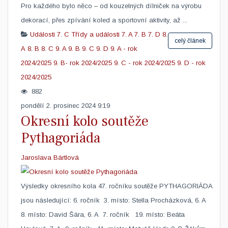
Pro každého bylo něco – od kouzelných dílniček na výrobu
dekorací, přes zpívání koled a sportovní aktivity, až ...
Události
7. C
Třídy a události
7. A
7. B
7. D
8.
celý článek
A
8. B
8. C
9. A
9. B
9. C
9. D
9. A - rok
2024/2025
9. B- rok 2024/2025
9. C - rok 2024/2025
9. D - rok
2024/2025
882
pondělí 2. prosinec 2024 9:19
Okresní kolo soutěže
Pythagoriáda
Jaroslava Bártlová
​Výsledky okresního kola 47. ročníku soutěže PYTHAGORIÁDA
jsou následující: 6. ročník 3. místo: Stella Procházková, 6. A
8. místo: David Šára, 6. A 7. ročník 19. místo: Beáta