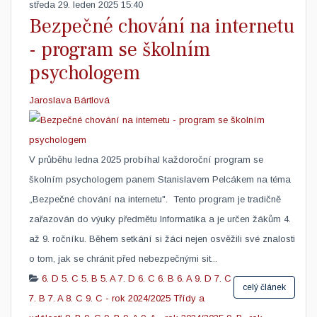
středa 29. leden 2025 15:40
Bezpečné chování na internetu
- program se školním
psychologem
Jaroslava Bártlová
V průběhu ledna 2025 probíhal každoroční program se
školním psychologem panem Stanislavem Pelcákem na téma
„Bezpečné chování na internetu". Tento program je tradičně
zařazován do výuky předmětu Informatika a je určen žákům 4.
až 9. ročníku. Během setkání si žáci nejen osvěžili své znalosti
o tom, jak se chránit před nebezpečnými sit...
6. D
5. C
5. B
5. A
7. D
6. C
6. B
6. A
9. D
7. C
celý článek
7. B
7. A
8. C
9. C - rok 2024/2025
Třídy a