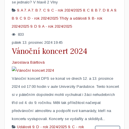
se jednalo? V hlavě 2 Vlny​
9. A
7. A
7. B
7. C
9. C - rok 2024/2025
8. C
8. B
7. D
8. A
9.
B
9. C
9. D - rok 2024/2025
Třídy a události
9. B- rok
2024/2025
9. D
9. A - rok 2024/2025
833
pátek 13. prosinec 2024 19:45
Vánoční koncert 2024
Jaroslava Bártlová
Vánoční koncert DPS se konal ve dnech 12. a 13. prosince
2024 od 17:00 hodin v aule Univerzity Pardubice. Tento koncert
si v pátečním dopoledni mohli vychutnat i žáci nehudebních
tříd od 4. do 9. ročníku. Měli tak příležitost načerpat
předvánoční atmosféru a podpořit své kamarády, kteří na
koncertu vystupovali. Koncerty se vydařily a sklidily&...
Události
9. D - rok 2024/2025
9. C - rok