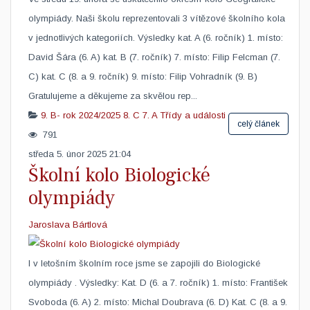
olympiády. Naši školu reprezentovali 3 vítězové školního kola
v jednotlivých kategoriích. Výsledky kat. A (6. ročník) 1. místo:
David Šára (6. A) kat. B (7. ročník) 7. místo: Filip Felcman (7.
C) kat. C (8. a 9. ročník) 9. místo: Filip Vohradník (9. B)
Gratulujeme a děkujeme za skvělou rep...
9. B- rok 2024/2025
8. C
7. A
Třídy a události
celý článek
791
středa 5. únor 2025 21:04
Školní kolo Biologické
olympiády
Jaroslava Bártlová
I v letošním školním roce jsme se zapojili do Biologické
olympiády . Výsledky: Kat. D (6. a 7. ročník) 1. místo: František
Svoboda (6. A) 2. místo: Michal Doubrava (6. D) Kat. C (8. a 9.