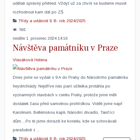
udělali správný přehled. Vždyť už za chvíli se budeme muset
rozhodnout kam dál po ZŠ.
Třídy a události
9. B- rok 2024/2025
561
neděle 1. prosinec 2024 14:16
Návštěva památníku v Praze
Vlasáková Helena
​Dnes jsme se vydali s 9.A do Prahy do Národního památníku
heydrichiády. Nejdříve nás paní učitelka protáhla po
významných stavbách v centru Prahy, protože jsme měli
dostatek času před samotnou prohlídkou. Viděli jsme např.
Karolinum, Betlémskou kapli, Národní divadlo, Tančící
dům.....Po té jsme dorazili ke kostelu, kde se schovávali
parašutisti z ...
Třídy a události
9. B- rok 2024/2025