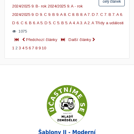
celý článek
2024/2025
9. B- rok 2024/2025
9. A - rok
2024/2025
9. D
9. C
9. B
9. A
8. C
8. B
8. A
7. D
7. C
7. B
7. A
6.
D
6. C
6. B
6. A
5. D
5. C
5. B
5. A
4. A
3. A
2. A
Třídy a události
1075
Předchozí články
Další články
1
2
3
4
5
6
7
8
9
10