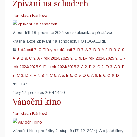
Zpívání na schodech
Jaroslava Bártlová
V pondělí 16. prosince 2024 se uskutečnila o přestávce
krásná akce Zpívání na schodech. FOTOGALERIE
Události
7. C
Třídy a události
7. B
7. A
7. D
8. A
8. B
8. C
9.
A
9. B
9. C
9. A - rok 2024/2025
9. D
9. B- rok 2024/2025
9. C -
rok 2024/2025
9. D - rok 2024/2025
2. A
2. B
2. C
2. D
3. A
3. B
3. C
3. D
4. A
4. B
4. C
5. A
5. B
5. C
5. D
6. A
6. B
6. C
6. D
1137
úterý 17. prosinec 2024 14:10
Vánoční kino
Jaroslava Bártlová
Vánoční kino pro žáky 2. stupně (17. 12. 2024). A o jaké filmy