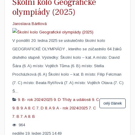
Školní kolo Geografické
olympiády (2025)
Jaroslava Bártlová
V pondělí 20. ledna 2025 se uskutečnilo školní kolo
GEOGRAFICKÉ OLYMPIÁDY , kterého se zúčastnilo 64 žáků
druhého stupně. Výsledky: Školní kolo – kat. A místo: David
Šára (6. A) místo: Vojtěch Tůma (6. B) místo: Stella
Procházková (6. A) Školní kolo – kat. B místo: Filip Felcman
(7. C) místo: Beata Rytířová (7. A) místo: Vojtěch Otava (7. C)
Š...
9. B- rok 2024/2025
9. D
Třídy a události
9. C
celý článek
9. B
9. A
8. C
7. D
8. A
9. A - rok 2024/2025
7. C
7. B
7. A
8. B
964
neděle 19. leden 2025 14:49