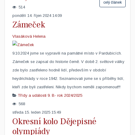
celý článek
514
pondělí 14. říjen 2024 14:09
Zámeček
Vlasáková Helena
​9.10.2024 jsme se vypravili na památné místo v Pardubicích.
Zámeček se zapsal do historie černě. V době 2. světové války
zde bylo zastřeleno hodně lidí, především v období
heydrichiády v roce 1942. Seznamovali jsme se s příběhy lidí,
kteří zde byli zastřeleni. Nikdy bychom neměli zapomenout!!!
Třídy a události
9. B- rok 2024/2025
568
středa 15. leden 2025 15:49
Okresní kolo Dějepisné
olympiády