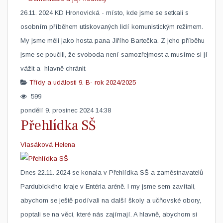
​26.11. 2024 KD Hronovická - místo, kde jsme se setkali s
osobním příběhem utiskovaných lidí komunistickým režimem.
My jsme měli jako hosta pana Jiřího Bartečka. Z jeho příběhu
jsme se poučili, že svoboda není samozřejmost a musíme si jí
vážit a hlavně chránit.
Třídy a události
9. B- rok 2024/2025
599
pondělí 9. prosinec 2024 14:38
Přehlídka SŠ
Vlasáková Helena
​Dnes 22.11. 2024 se konala v Přehlídka SŠ a zaměstnavatelů
Pardubického kraje v Entéria aréně. I my jsme sem zavítali,
abychom se ještě podívali na další školy a učňovské obory,
poptali se na věci, které nás zajímají. A hlavně, abychom si