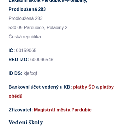
Základní škola Pardubice–Polabiny,
Prodloužená 283
Prodloužená 283
530 09 Pardubice, Polabiny 2
Česká republika
IČ:
60159065
RED IZO:
600096548
ID DS:
kjefxqf
Bankovní účet vedený u KB:
platby ŠD
a
platby
obědů
Zřizovatel:
Magistrát města Pardubic
Vedení školy