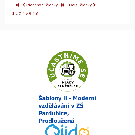
Předchozí články
Další články
1
2
3
4
5
6
7
8