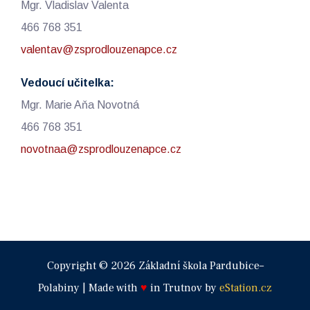
Mgr. Vladislav Valenta
466 768 351
valentav@zsprodlouzenapce.cz
Vedoucí učitelka:
Mgr. Marie Aňa Novotná
466 768 351
novotnaa@zsprodlouzenapce.cz
Copyright © 2026 Základní škola Pardubice–
Polabiny | Made with
♥
in Trutnov by
eStation.cz