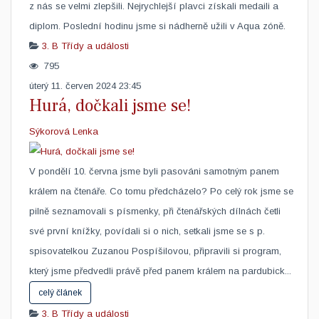
z nás se velmi zlepšili. Nejrychlejší plavci získali medaili a
diplom. Poslední hodinu jsme si nádherně užili v Aqua zóně. ​ ​
3. B
Třídy a události
795
úterý 11. červen 2024 23:45
Hurá, dočkali jsme se!
Sýkorová Lenka
V pondělí 10. června jsme byli pasováni samotným panem
králem na čtenáře. Co tomu předcházelo? Po celý rok jsme se
pilně seznamovali s písmenky, při čtenářských dílnách četli
své první knížky, povídali si o nich, setkali jsme se s p.
spisovatelkou Zuzanou Pospíšilovou, připravili si program,
který jsme předvedli právě před panem králem na pardubick...
celý článek
3. B
Třídy a události