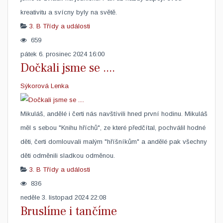
kreativitu a svícny byly na světě.
3. B
Třídy a události
659
pátek 6. prosinec 2024 16:00
Dočkali jsme se ....
Sýkorová Lenka
Mikuláš, andělé i čerti nás navštívili hned první hodinu. Mikuláš
měl s sebou "Knihu hříchů", ze které předčítal, pochválil hodné
děti, čerti domlouvali malým "hříšníkům" a andělé pak všechny
děti odměnili sladkou odměnou. ​
3. B
Třídy a události
836
neděle 3. listopad 2024 22:08
Bruslíme i tančíme