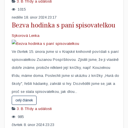
3. B
Třídy a události
1015
neděle 18. únor 2024 23:17
Bezva hodinka s paní spisovatelkou
Sýkorová Lenka
Ve čtvrtek 15. února jsme si v Krajské knihovně povídali s paní
spisovatelkou Zuzanou Pospíšilovou. Zjistili jsme, že ji vlastně
dobře známe, protože některé její knížky, např. Kouzelnou
třídu, máme doma. Poslechli jsme si ukázku z knížky „Hurá do
školy", řešili hádanky, zahráli si hry. Dozvěděli jsme se, jak a
proč se stala spisovatelkou, jak dlou...
celý článek
3. B
Třídy a události
985
čtvrtek 8. únor 2024 23:23