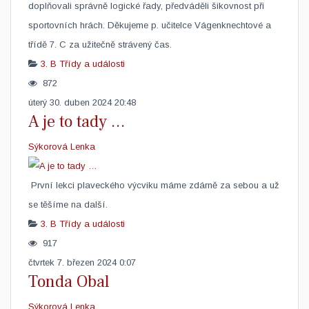
doplňovali správně logické řady, předváděli šikovnost při
sportovních hrách. Děkujeme p. učitelce Vágenknechtové a
třídě 7. C za užitečně strávený čas. ​ ​
3. B
Třídy a události
872
úterý 30. duben 2024 20:48
A je to tady …
Sýkorová Lenka
​ První lekci plaveckého výcviku máme zdárně za sebou a už
se těšíme na další.
3. B
Třídy a události
917
čtvrtek 7. březen 2024 0:07
Tonda Obal
Sýkorová Lenka