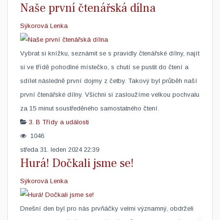
Naše první čtenářská dílna
Sýkorová Lenka
Vybrat si knížku, seznámit se s pravidly čtenářské dílny, najít
si ve třídě pohodlné místečko, s chutí se pustit do čtení a
sdílet následně první dojmy z četby. Takový byl průběh naší
první čtenářské dílny. Všichni si zasloužíme velkou pochvalu
za 15 minut soustředěného samostatného čtení. ​ ​
3. B
Třídy a události
1046
středa 31. leden 2024 22:39
Hurá! Dočkali jsme se!
Sýkorová Lenka
Dnešní den byl pro nás prvňáčky velmi významný, obdrželi