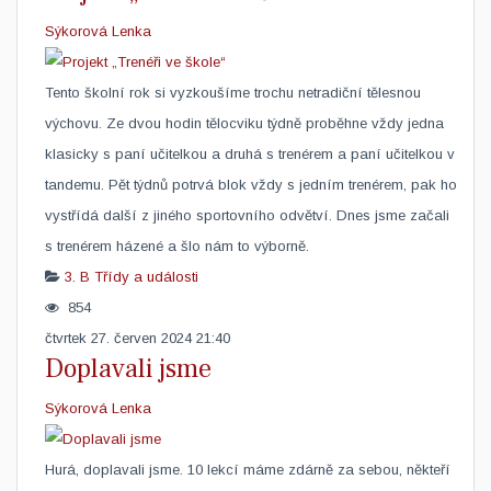
Sýkorová Lenka
Tento školní rok si vyzkoušíme trochu netradiční tělesnou
výchovu. Ze dvou hodin tělocviku týdně proběhne vždy jedna
klasicky s paní učitelkou a druhá s trenérem a paní učitelkou v
tandemu. Pět týdnů potrvá blok vždy s jedním trenérem, pak ho
vystřídá další z jiného sportovního odvětví. Dnes jsme začali
s trenérem házené a šlo nám to výborně. ​ ​
3. B
Třídy a události
854
čtvrtek 27. červen 2024 21:40
Doplavali jsme
Sýkorová Lenka
Hurá, doplavali jsme. 10 lekcí máme zdárně za sebou, někteří