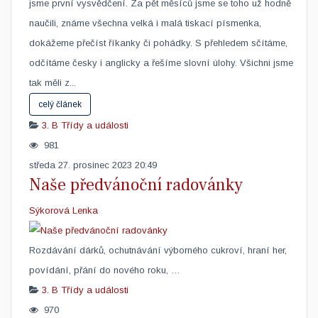
jsme první vysvědčení. Za pět měsíců jsme se toho už hodně
naučili, známe všechna velká i malá tiskací písmenka,
dokážeme přečíst říkanky či pohádky. S přehledem sčítáme,
odčítáme česky i anglicky a řešíme slovní úlohy. Všichni jsme
tak měli z...
celý článek
3. B
Třídy a události
981
středa 27. prosinec 2023 20:49
Naše předvánoční radovánky
Sýkorová Lenka
Rozdávání dárků, ochutnávání výborného cukroví, hraní her,
povídání, přání do nového roku, … ​ ​
3. B
Třídy a události
970