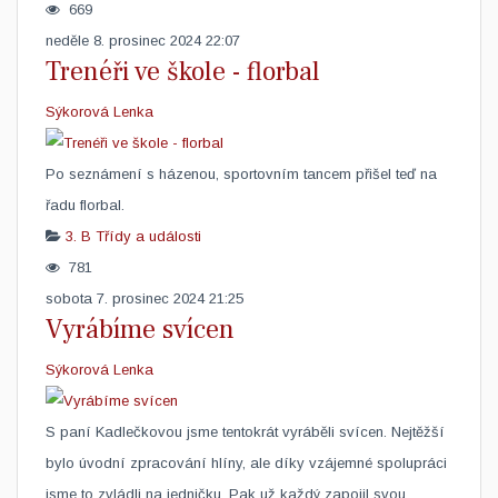
669
neděle 8. prosinec 2024 22:07
Trenéři ve škole - florbal
Sýkorová Lenka
Po seznámení s házenou, sportovním tancem přišel teď na
řadu florbal. ​
3. B
Třídy a události
781
sobota 7. prosinec 2024 21:25
Vyrábíme svícen
Sýkorová Lenka
​S paní Kadlečkovou jsme tentokrát vyráběli svícen. Nejtěžší
bylo úvodní zpracování hlíny, ale díky vzájemné spolupráci
jsme to zvládli na jedničku. Pak už každý zapojil svou