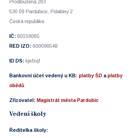
Prodloužená 283
530 09 Pardubice, Polabiny 2
Česká republika
IČ:
60159065
RED IZO:
600096548
ID DS:
kjefxqf
Bankovní účet vedený u KB:
platby ŠD
a
platby
obědů
Zřizovatel:
Magistrát města Pardubic
Vedení školy
Ředitelka školy: