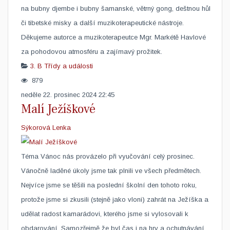
na bubny djembe i bubny šamanské, větrný gong, deštnou hůl
či tibetské misky a další muzikoterapeutické nástroje.
Děkujeme autorce a muzikoterapeutce Mgr. Markétě Havlové
za pohodovou atmosféru a zajímavý prožitek. ​ ​
3. B
Třídy a události
879
neděle 22. prosinec 2024 22:45
Malí Ježíškové
Sýkorová Lenka
​Téma Vánoc nás provázelo při vyučování celý prosinec.
Vánočně laděné úkoly jsme tak plnili ve všech předmětech.
Nejvíce jsme se těšili na poslední školní den tohoto roku,
protože jsme si zkusili (stejně jako vloni) zahrát na Ježíška a
udělat radost kamarádovi, kterého jsme si vylosovali k
obdarování. Samozřejmě že byl čas i na hry a ochutnávání