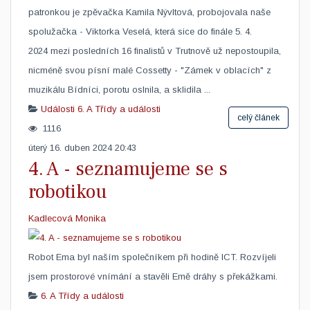
patronkou je zpěvačka Kamila Nývltová, probojovala naše
spolužačka - Viktorka Veselá, která sice do finále 5. 4.
2024 mezi posledních 16 finalistů v Trutnově už nepostoupila,
nicméně svou písní malé Cossetty - "Zámek v oblacích" z
muzikálu Bídníci, porotu oslnila, a sklidila ...
Události
6. A
Třídy a události
celý článek
1116
úterý 16. duben 2024 20:43
4. A - seznamujeme se s
robotikou
Kadlecová Monika
Robot Ema byl naším společníkem při hodině ICT. Rozvíjeli
jsem prostorové vnímání a stavěli Emě dráhy s překážkami. ​
6. A
Třídy a události