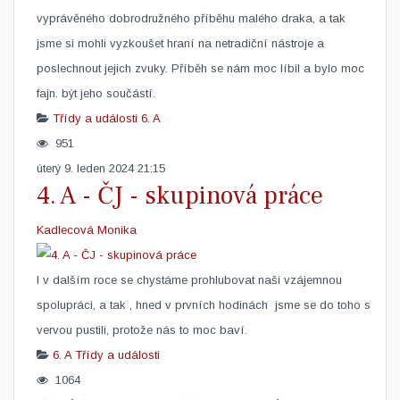
vyprávěného dobrodružného příběhu malého draka, a tak
jsme si mohli vyzkoušet hraní na netradiční nástroje a
poslechnout jejich zvuky. Příběh se nám moc líbil a bylo moc
fajn. být jeho součástí. ​
Třídy a události
6. A
951
úterý 9. leden 2024 21:15
4. A - ČJ - skupinová práce
Kadlecová Monika
I v dalším roce se chystáme prohlubovat naši vzájemnou
spolupráci, a tak , hned v prvních hodinách jsme se do toho s
vervou pustili, protože nás to moc baví. ​
6. A
Třídy a události
1064