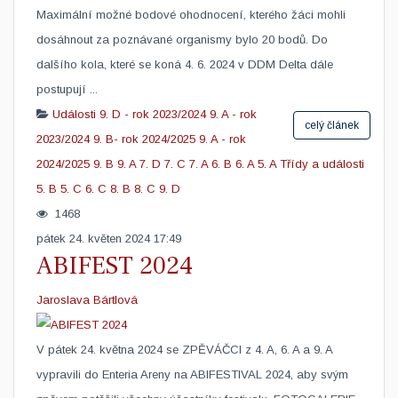
Maximální možné bodové ohodnocení, kterého žáci mohli
dosáhnout za poznávané organismy bylo 20 bodů. Do
dalšího kola, které se koná 4. 6. 2024 v DDM Delta dále
postupují ...
Události
9. D - rok 2023/2024
9. A - rok
celý článek
2023/2024
9. B- rok 2024/2025
9. A - rok
2024/2025
9. B
9. A
7. D
7. C
7. A
6. B
6. A
5. A
Třídy a události
5. B
5. C
6. C
8. B
8. C
9. D
1468
pátek 24. květen 2024 17:49
ABIFEST 2024
Jaroslava Bártlová
​V pátek 24. května 2024 se ZPĚVÁČCI z 4. A, 6. A a 9. A
vypravili do Enteria Areny na ABIFESTIVAL 2024, aby svým