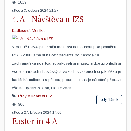
1019
středa 3. duben 2024 21:27
4. A - Návštěva u IZS
Kadlecová Monika
V pondělí 25.4. jsme měli možnost nahlédnout pod pokličku
IZS. Zkusili jsme si naložit pacienta po nehodě na
záchranářská nosítka, zopakovali si masáž srdce ,prohlédli si
vše v sanitkách i hasičských vozech, vyzkoušeli si jak těžká je
hasičská uniforma s přilbou, proudnice, jak je náročné připravit
vše na rychlý zákrok, i to že zách...
Třídy a události
6. A
celý článek
906
středa 27. březen 2024 14:06
Easter in 4.A