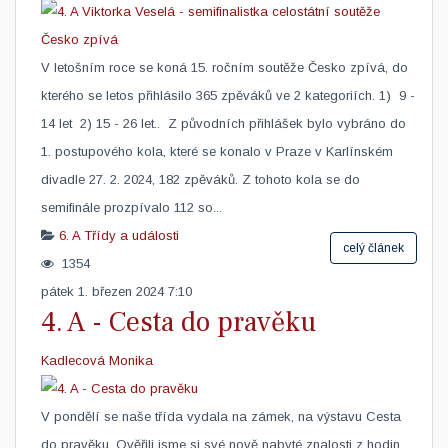
​V letošním roce se koná 15. ročním soutěže Česko zpívá, do
kterého se letos přihlásilo 365 zpěváků ve 2 kategoriích. 1) 9 -
14 let 2) 15 - 26 let.. Z původních přihlášek bylo vybráno do
1. postupového kola, které se konalo v Praze v Karlínském
divadle 27. 2. 2024, 182 zpěváků. Z tohoto kola se do
semifinále prozpívalo 112 so...
6. A
Třídy a události
celý článek
1354
pátek 1. březen 2024 7:10
4. A - Cesta do pravěku
Kadlecová Monika
​V pondělí se naše třída vydala na zámek, na výstavu Cesta
do pravěku. Ověřili jsme si své nově nabyté znalosti z hodin