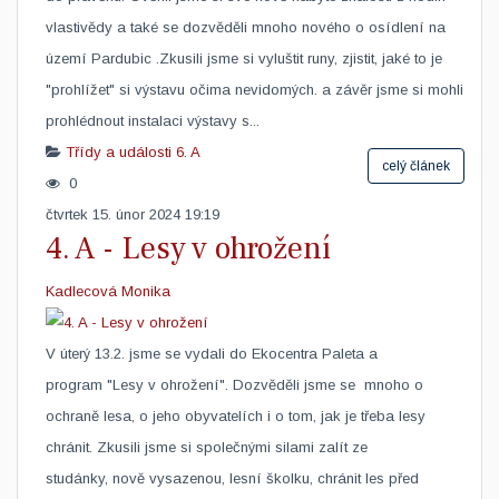
vlastivědy a také se dozvěděli mnoho nového o osídlení na
území Pardubic .Zkusili jsme si vyluštit runy, zjistit, jaké to je
"prohlížet" si výstavu očima nevidomých. a závěr jsme si mohli
prohlédnout instalaci výstavy s...
Třídy a události
6. A
celý článek
0
čtvrtek 15. únor 2024 19:19
4. A - Lesy v ohrožení
Kadlecová Monika
V úterý 13.2. jsme se vydali do Ekocentra Paleta a
program "Lesy v ohrožení". Dozvěděli jsme se mnoho o
ochraně lesa, o jeho obyvatelích i o tom, jak je třeba lesy
chránit. Zkusili jsme si společnými silami zalít ze
studánky, nově vysazenou, lesní školku, chránit les před