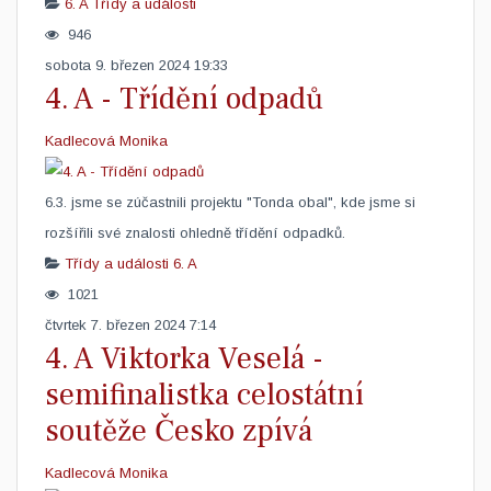
6. A
Třídy a události
946
sobota 9. březen 2024 19:33
4. A - Třídění odpadů
Kadlecová Monika
6.3. jsme se zúčastnili projektu "Tonda obal", kde jsme si
rozšířili své znalosti ohledně třídění odpadků. ​
Třídy a události
6. A
1021
čtvrtek 7. březen 2024 7:14
4. A Viktorka Veselá -
semifinalistka celostátní
soutěže Česko zpívá
Kadlecová Monika