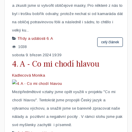
a zkusili jsme si vytvořit obličejové masky, Pro některé z nás to
byl i trošku bobřík odvahy, protože nechat si od kamaráda dát
na obličej potravinovou fólii a následně i sádru, to chtělo i
velký ku...
Třídy a události
6. A
celý článek
1038
sobota 9. březen 2024 19:39
4. A - Co mi chodí hlavou
Kadlecová Monika
​Mezipředmětové vztahy jsme opět využili v projektu "Co mi
chodí hlavou". Tentokrát jsme propojili Český jazyk a
výtvarnou výchovu, a snažili jsme se barevně zpracovat naše
nálady a pozitivní a negativní pocity . V rámci slohu jsme pak
své myšlenky zachytili i písemně.