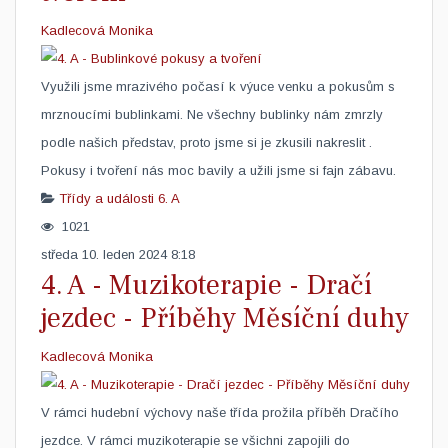
Kadlecová Monika
Využili jsme mrazivého počasí k výuce venku a pokusům s
mrznoucími bublinkami. Ne všechny bublinky nám zmrzly
podle našich představ, proto jsme si je zkusili nakreslit .
Pokusy i tvoření nás moc bavily a užili jsme si fajn zábavu. ​
Třídy a události
6. A
1021
středa 10. leden 2024 8:18
4. A - Muzikoterapie - Dračí
jezdec - Příběhy Měsíční duhy
Kadlecová Monika
V rámci hudební výchovy naše třída prožila příběh Dračího
jezdce. V rámci muzikoterapie se všichni zapojili do