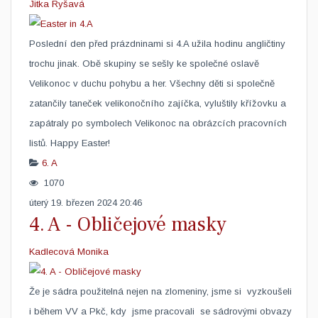
Jitka Ryšavá
​Poslední den před prázdninami si 4.A užila hodinu angličtiny
trochu jinak. Obě skupiny se sešly ke společné oslavě
Velikonoc v duchu pohybu a her. Všechny děti si společně
zatančily taneček velikonočního zajíčka, vyluštily křížovku a
zapátraly po symbolech Velikonoc na obrázcích pracovních
listů. Happy Easter! ​
6. A
1070
úterý 19. březen 2024 20:46
4. A - Obličejové masky
Kadlecová Monika
Že je sádra použitelná nejen na zlomeniny, jsme si vyzkoušeli
i během VV a Pkč, kdy jsme pracovali se sádrovými obvazy