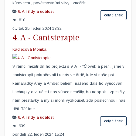
kůrovcem , povětrnostními vlivy i znečišt...
6. A
Třídy a události
celý článek
810
čtvrtek 25. leden 2024 18:32
4. A - Canisterapie
Kadlecová Monika
V rámci mezitřídního projektu s 9. A - "Člověk a pes" , jsme v
canisterapii pokračovali i u nás ve třídě, kde si naše psí
kamarádky Amy a Amber, během našeho dalšího vyučování
i schruply a v učení nás vůbec nerušily, ba naopak - zpestřily
nám přestávky a my si mohli vyzkoušet, zda poslechnou i nás
děti. Těšíme...
6. A
Třídy a události
celý článek
939
pondělí 22. leden 2024 15:24