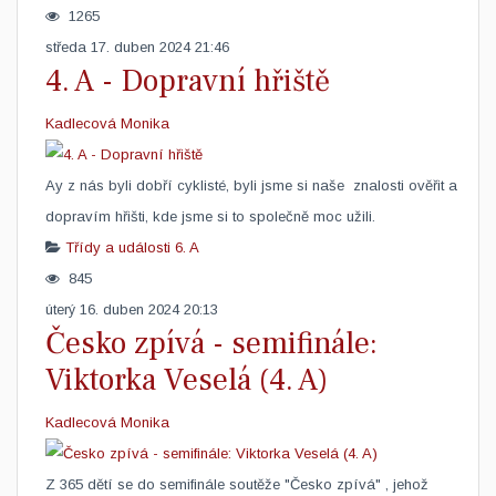
1265
středa 17. duben 2024 21:46
4. A - Dopravní hřiště
Kadlecová Monika
Ay z nás byli dobří cyklisté, byli jsme si naše znalosti ověřit a
dopravím hřišti, kde jsme si to společně moc užili. ​
Třídy a události
6. A
845
úterý 16. duben 2024 20:13
Česko zpívá - semifinále:
Viktorka Veselá (4. A)
Kadlecová Monika
​Z 365 dětí se do semifinále soutěže "Česko zpívá" , jehož