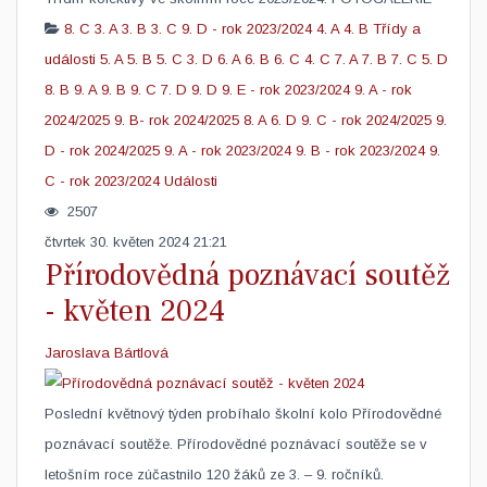
8. C
3. A
3. B
3. C
9. D - rok 2023/2024
4. A
4. B
Třídy a
události
5. A
5. B
5. C
3. D
6. A
6. B
6. C
4. C
7. A
7. B
7. C
5. D
8. B
9. A
9. B
9. C
7. D
9. D
9. E - rok 2023/2024
9. A - rok
2024/2025
9. B- rok 2024/2025
8. A
6. D
9. C - rok 2024/2025
9.
D - rok 2024/2025
9. A - rok 2023/2024
9. B - rok 2023/2024
9.
C - rok 2023/2024
Události
2507
čtvrtek 30. květen 2024 21:21
Přírodovědná poznávací soutěž
- květen 2024
Jaroslava Bártlová
​Poslední květnový týden probíhalo školní kolo Přírodovědné
poznávací soutěže. Přírodovědné poznávací soutěže se v
letošním roce zúčastnilo 120 žáků ze 3. – 9. ročníků.