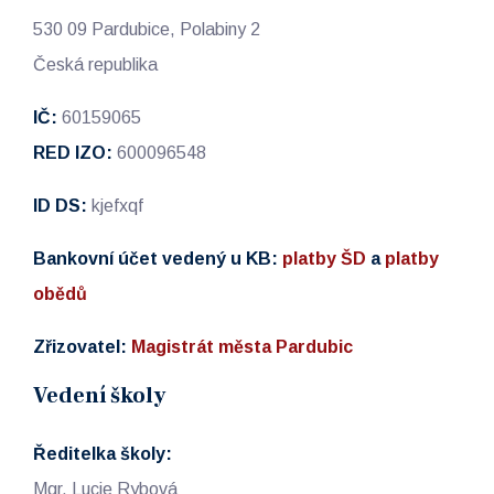
530 09 Pardubice, Polabiny 2
Česká republika
IČ:
60159065
RED IZO:
600096548
ID DS:
kjefxqf
Bankovní účet vedený u KB:
platby ŠD
a
platby
obědů
Zřizovatel:
Magistrát města Pardubic
Vedení školy
Ředitelka školy:
Mgr. Lucie Rybová