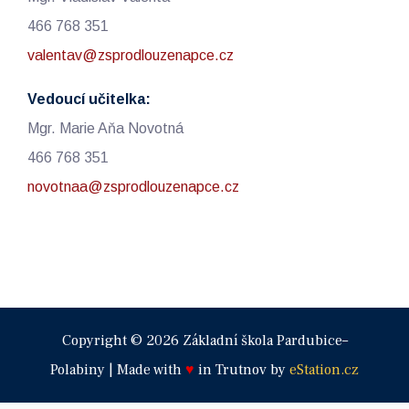
466 768 351
valentav@zsprodlouzenapce.cz
Vedoucí učitelka:
Mgr. Marie Aňa Novotná
466 768 351
novotnaa@zsprodlouzenapce.cz
Copyright © 2026 Základní škola Pardubice–
Polabiny | Made with
♥
in Trutnov by
eStation.cz