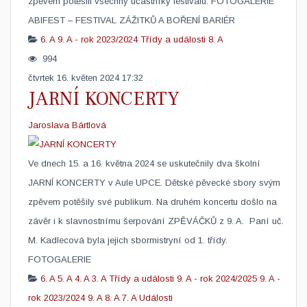
zpěvem potěšili všechny účastníky festivalu. FOTOGALERIE
ABIFEST – FESTIVAL ZÁŽITKŮ A BOŘENÍ BARIÉR
6. A
9. A - rok 2023/2024
Třídy a události
8. A
994
čtvrtek 16. květen 2024 17:32
JARNÍ KONCERTY
Jaroslava Bártlová
​Ve dnech 15. a 16. května 2024 se uskutečnily dva školní
JARNÍ KONCERTY v Aule UPCE. Dětské pěvecké sbory svým
zpěvem potěšily své publikum. Na druhém koncertu došlo na
závěr i k slavnostnímu šerpování ZPĚVÁČKŮ z 9. A. Paní uč.
M. Kadlecová byla jejich sbormistryní od 1. třídy.
FOTOGALERIE
6. A
5. A
4. A
3. A
Třídy a události
9. A - rok 2024/2025
9. A -
rok 2023/2024
9. A
8. A
7. A
Události