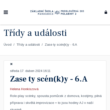
Třídy a události
Úvod
Třídy a události
Zase ty scén(k)y - 6.A
středa 17. duben 2024 16:11
Zase ty scén(k)y - 6.A
Helena Honkiszová
​Role-play scénky, spousta pomůcek z domova, kostýmy, pilná
příprava i skvělá improvizace = to jsou hodiny AJ v naší
skupině.