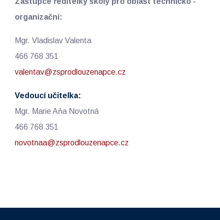
Zástupce ředitelky školy pro oblast technicko -
organizační:
Mgr. Vladislav Valenta
466 768 351
valentav@zsprodlouzenapce.cz
Vedoucí učitelka:
Mgr. Marie Aňa Novotná
466 768 351
novotnaa@zsprodlouzenapce.cz