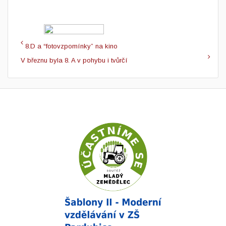
8.D a “fotovzpomínky” na kino
V březnu byla 8. A v pohybu i tvůrčí