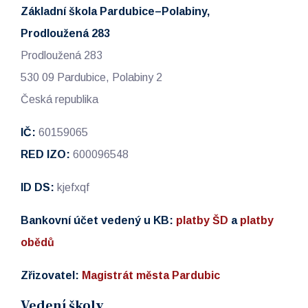
Základní škola Pardubice–Polabiny,
Prodloužená 283
Prodloužená 283
530 09 Pardubice, Polabiny 2
Česká republika
IČ:
60159065
RED IZO:
600096548
ID DS:
kjefxqf
Bankovní účet vedený u KB:
platby ŠD
a
platby
obědů
Zřizovatel:
Magistrát města Pardubic
Vedení školy