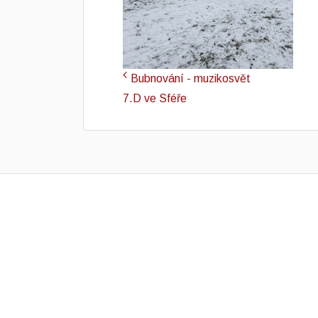
Bubnování - muzikosvět
7.D ve Sféře