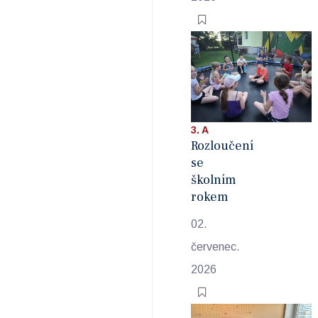
3. A
Rozloučení
se
školním
rokem
02.
červenec.
2026