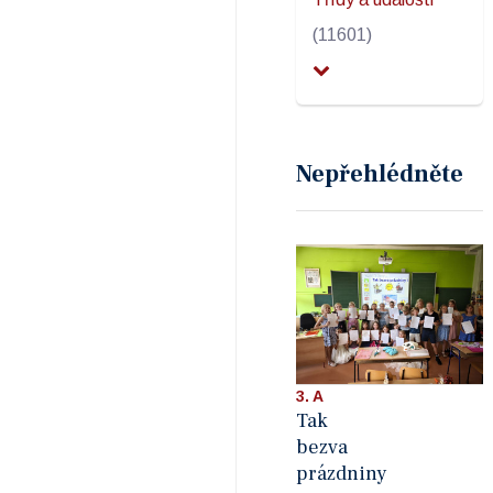
(11601)
Nepřehlédněte
3. A
Tak
bezva
prázdniny