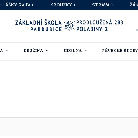
IHLÁŠKY RVHV
KROUŽKY
STRAVA
ŽÁK
LA
DRUŽINA
JÍDELNA
PĚVECKÉ SBORY