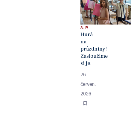
3. B
Hurá
na
prázdniny!
Zasloužíme
si je.
26.
červen.
2026