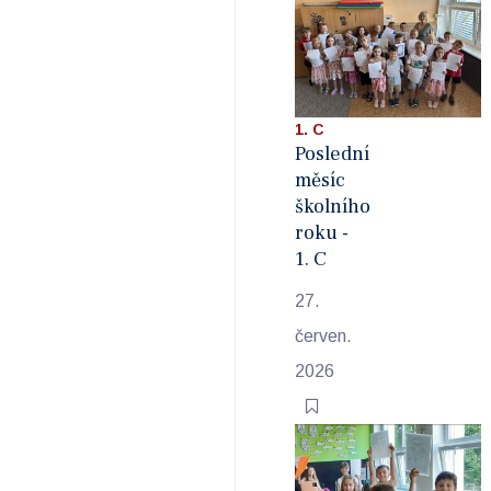
1. C
Poslední
měsíc
školního
roku -
1. C
27.
červen.
2026