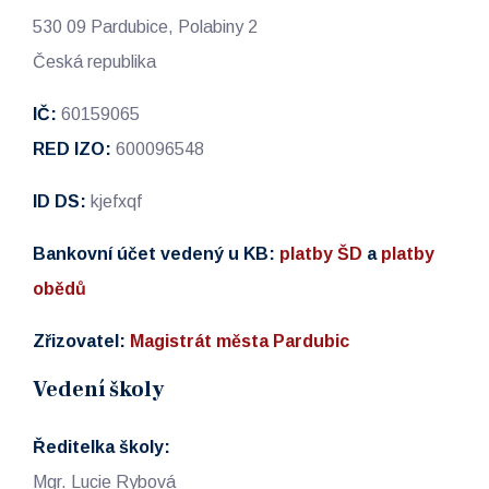
530 09 Pardubice, Polabiny 2
Česká republika
IČ:
60159065
RED IZO:
600096548
ID DS:
kjefxqf
Bankovní účet vedený u KB:
platby ŠD
a
platby
obědů
Zřizovatel:
Magistrát města Pardubic
Vedení školy
Ředitelka školy:
Mgr. Lucie Rybová