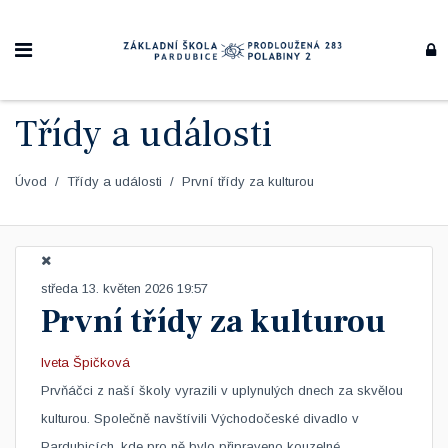
Třídy a události
Úvod
Třídy a události
První třídy za kulturou
středa 13. květen 2026 19:57
První třídy za kulturou
Iveta Špičková
​Prvňáčci z naší školy vyrazili v uplynulých dnech za skvělou
kulturou. Společně navštívili Východočeské divadlo v
Pardubicích, kde pro ně bylo připraveno kouzelné