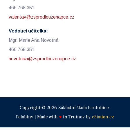
466 768 351
valentav@zsprodlouzenapce.cz
Vedoucí učitelka:
Mgr. Marie Aňa Novotná
466 768 351
novotnaa@zsprodlouzenapce.cz
Copyright © 2026 Základní škola Pardubice–
Polabiny | Made with
♥
in Trutnov by
eStation.cz