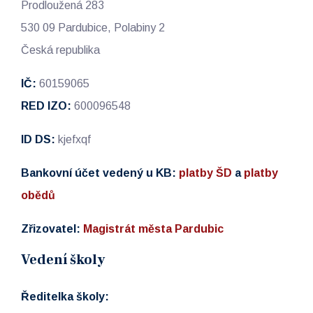
Prodloužená 283
530 09 Pardubice, Polabiny 2
Česká republika
IČ:
60159065
RED IZO:
600096548
ID DS:
kjefxqf
Bankovní účet vedený u KB:
platby ŠD
a
platby
obědů
Zřizovatel:
Magistrát města Pardubic
Vedení školy
Ředitelka školy: