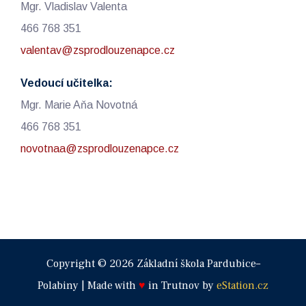
Mgr. Vladislav Valenta
466 768 351
valentav@zsprodlouzenapce.cz
Vedoucí učitelka:
Mgr. Marie Aňa Novotná
466 768 351
novotnaa@zsprodlouzenapce.cz
Copyright © 2026 Základní škola Pardubice–
Polabiny | Made with
♥
in Trutnov by
eStation.cz