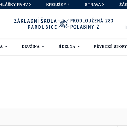
IHLÁŠKY RVHV
KROUŽKY
STRAVA
ŽÁK
LA
DRUŽINA
JÍDELNA
PĚVECKÉ SBORY