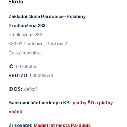
Škola
Základní škola Pardubice–Polabiny,
Prodloužená 283
Prodloužená 283
530 09 Pardubice, Polabiny 2
Česká republika
IČ:
60159065
RED IZO:
600096548
ID DS:
kjefxqf
Bankovní účet vedený u KB:
platby ŠD
a
platby
obědů
Zřizovatel:
Magistrát města Pardubic