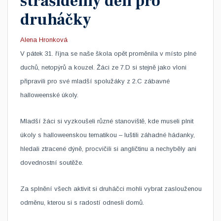
strašidelný den pro
druháčky
Alena Hronková
V pátek 31. října se naše škola opět proměnila v místo plné
duchů, netopýrů a kouzel. Žáci ze 7.D si stejně jako vloni
připravili pro své mladší spolužáky z 2.C zábavné
halloweenské úkoly.
Mladší žáci si vyzkoušeli různé stanoviště, kde museli plnit
úkoly s halloweenskou tematikou – luštili záhadné hádanky,
hledali ztracené dýně, procvičili si angličtinu a nechyběly ani
dovednostní soutěže.
Za splnění všech aktivit si druháčci mohli vybrat zaslouženou
odměnu, kterou si s radostí odnesli domů.