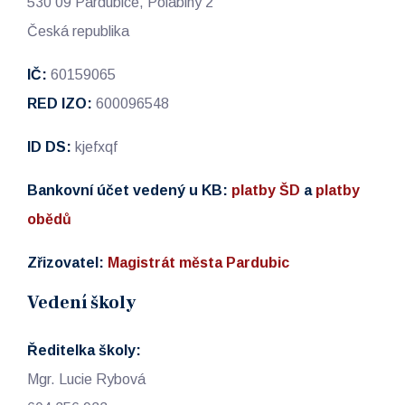
530 09 Pardubice, Polabiny 2
Česká republika
IČ:
60159065
RED IZO:
600096548
ID DS:
kjefxqf
Bankovní účet vedený u KB:
platby ŠD
a
platby
obědů
Zřizovatel:
Magistrát města Pardubic
Vedení školy
Ředitelka školy:
Mgr. Lucie Rybová