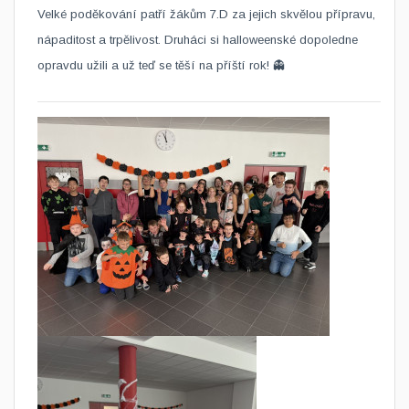
Velké poděkování patří žákům 7.D za jejich skvělou přípravu,
nápaditost a trpělivost. Druháci si halloweenské dopoledne
opravdu užili a už teď se těší na příští rok! 👻