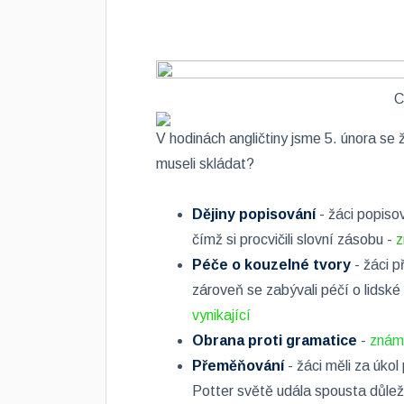
C
V hodinách angličtiny jsme 5. února se 
museli skládat?
Dějiny popisování
- žáci popisov
čímž si procvičili slovní zásobu -
z
Péče o kouzelné tvory
- žáci p
zároveň se zabývali péčí o lidské 
vynikající
Obrana proti gramatice
-
známk
Přeměňování​
- žáci měli za úkol
Potter světě udála spousta důleži