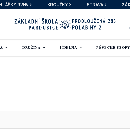
IHLÁŠKY RVHV
KROUŽKY
STRAVA
ŽÁK
LA
DRUŽINA
JÍDELNA
PĚVECKÉ SBORY