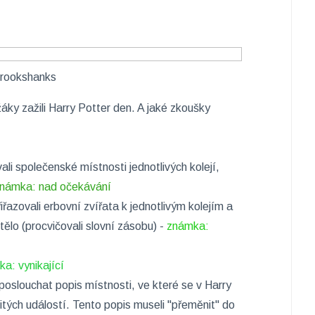
rookshanks
žáky zažili Harry Potter den. A jaké zkoušky
ali společenské místnosti jednotlivých kolejí,
námka: nad očekávání
řiřazovali erbovní zvířata k jednotlivým kolejím a
tělo (procvičovali slovní zásobu) -
známka:
a: vynikající
 poslouchat popis místnosti, ve které se v Harry
tých událostí. Tento popis museli "přeměnit" do