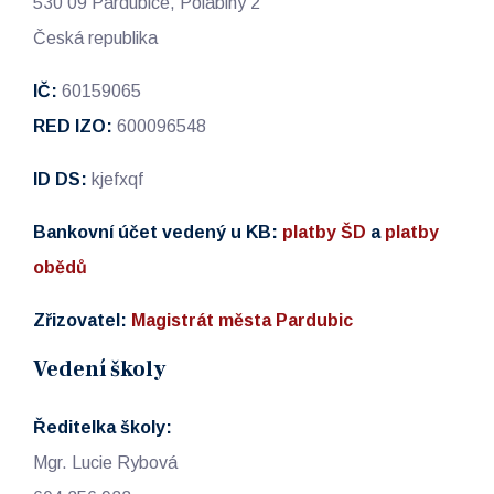
530 09 Pardubice, Polabiny 2
Česká republika
IČ:
60159065
RED IZO:
600096548
ID DS:
kjefxqf
Bankovní účet vedený u KB:
platby ŠD
a
platby
obědů
Zřizovatel:
Magistrát města Pardubic
Vedení školy
Ředitelka školy:
Mgr. Lucie Rybová