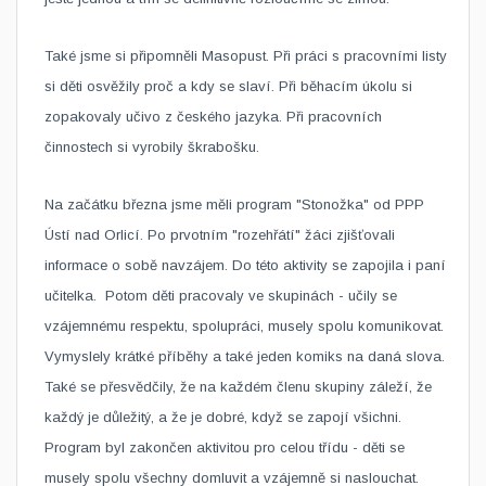
Také jsme si připomněli Masopust. Při práci s pracovními listy
si děti osvěžily proč a kdy se slaví. Při běhacím úkolu si
zopakovaly učivo z českého jazyka. Při pracovních
činnostech si vyrobily škrabošku.
Na začátku března jsme měli program "Stonožka" od PPP
Ústí nad Orlicí. Po prvotním "rozehřátí" žáci zjišťovali
informace o sobě navzájem. Do této aktivity se zapojila i paní
učitelka. Potom děti pracovaly ve skupinách - učily se
vzájemnému respektu, spolupráci, musely spolu komunikovat.
Vymyslely krátké příběhy a také jeden komiks na daná slova.
Také se přesvědčily, že na každém členu skupiny záleží, že
každý je důležitý, a že je dobré, když se zapojí všichni.
Program byl zakončen aktivitou pro celou třídu - děti se
musely spolu všechny domluvit a vzájemně si naslouchat.