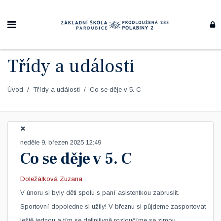
Třídy a události
Úvod
Třídy a události
Co se děje v 5. C
neděle 9. březen 2025 12:49
Co se děje v 5. C
Doležálková Zuzana
​V únoru si byly děti spolu s paní asistentkou zabruslit.
Sportovní dopoledne si užily! V březnu si půjdeme zasportovat
ještě jednou a tím se definitivně rozloučíme se zimou.