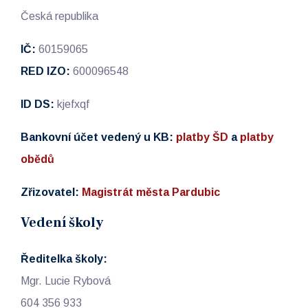
Česká republika
IČ:
60159065
RED IZO:
600096548
ID DS:
kjefxqf
Bankovní účet vedený u KB:
platby ŠD
a
platby
obědů
Zřizovatel:
Magistrát města Pardubic
Vedení školy
Ředitelka školy:
Mgr. Lucie Rybová
604 356 933