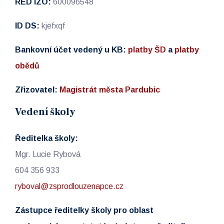
RED IZO:
600096548
ID DS:
kjefxqf
Bankovní účet vedený u KB:
platby ŠD
a
platby
obědů
Zřizovatel:
Magistrát města Pardubic
Vedení školy
Ředitelka školy:
Mgr. Lucie Rybová
604 356 933
ryboval@zsprodlouzenapce.cz
Zástupce ředitelky školy pro oblast