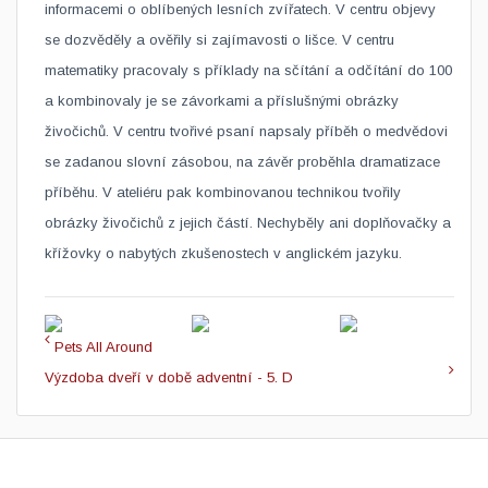
informacemi o oblíbených lesních zvířatech. V centru objevy
se dozvěděly a ověřily si zajímavosti o lišce. V centru
matematiky pracovaly s příklady na sčítání a odčítání do 100
a kombinovaly je se závorkami a příslušnými obrázky
živočichů. V centru tvořivé psaní napsaly příběh o medvědovi
se zadanou slovní zásobou, na závěr proběhla dramatizace
příběhu. V ateliéru pak kombinovanou technikou tvořily
obrázky živočichů z jejich částí.
Nechyběly ani doplňovačky a
křížovky o nabytých
zkušenostech v anglickém jazyku.
Pets All Around
Výzdoba dveří v době adventní - 5. D