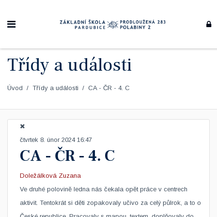
Třídy a události
Úvod
Třídy a události
CA - ČR - 4. C
čtvrtek 8. únor 2024 16:47
CA - ČR - 4. C
Doležálková Zuzana
​Ve druhé polovině ledna nás čekala opět práce v centrech
aktivit. Tentokrát si děti zopakovaly učivo za celý půlrok, a to o
České republice. Pracovaly s mapou, textem, doplňovaly do