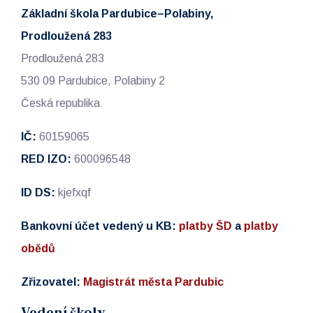
Základní škola Pardubice–Polabiny,
Prodloužená 283
Prodloužená 283
530 09 Pardubice, Polabiny 2
Česká republika
IČ:
60159065
RED IZO:
600096548
ID DS:
kjefxqf
Bankovní účet vedený u KB:
platby ŠD
a
platby
obědů
Zřizovatel:
Magistrát města Pardubic
Vedení školy