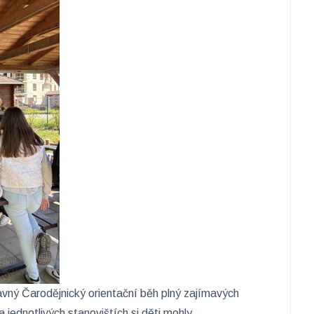
zábavný Čarodějnický orientační běh plný zajímavých
jednotlivých stanovištích si děti mohly