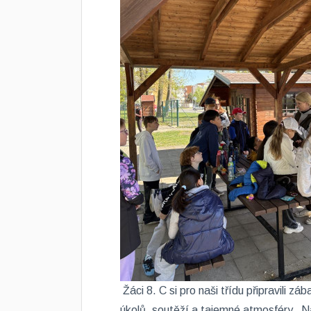
​ Žáci 8. C si pro naši třídu připravili 
úkolů, soutěží a tajemné atmosféry. Na 