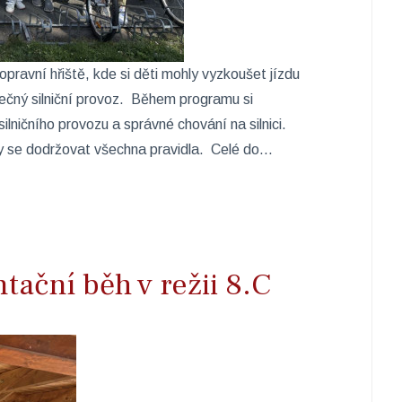
dopravní hřiště, kde si děti mohly vyzkoušet jízdu
tečný silniční provoz. Během programu si
ilničního provozu a správné chování na silnici.
ly se dodržovat všechna pravidla. Celé do...
tační běh v režii 8.C