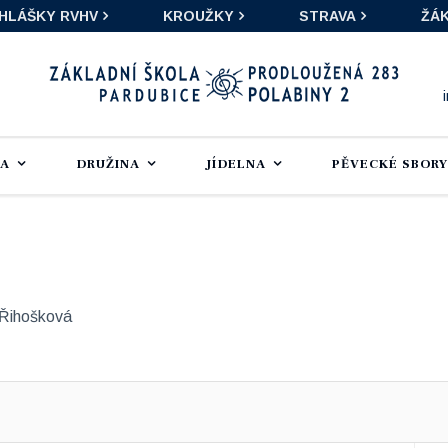
IHLÁŠKY RVHV
KROUŽKY
STRAVA
ŽÁK
LA
DRUŽINA
JÍDELNA
PĚVECKÉ SBORY
 Řihošková