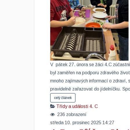
​V pátek 27. února se žáci 4.C zúčastn
byl zaměřen na podporu zdravého život
mnoho zajímavých informací o zdraví, s
pravidelně zařazovat do jídelníčku. Spol
celý článek
Třídy a události
4. C
236 zobrazení
středa 10. prosinec 2025 14:27