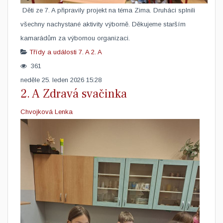
Děti ze 7. A připravily projekt na téma Zima. Druháci splnili
všechny nachystané aktivity výborně. Děkujeme starším
kamarádům za výbornou organizaci.
Třídy a události
7. A
2. A
361
neděle 25. leden 2026 15:28
2. A Zdravá svačinka
Chvojková Lenka