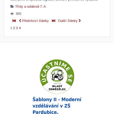
Třídy a události
7. A
955
Předchozí články
Další články
1
2
3
4