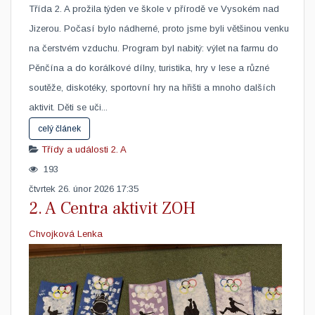
Třída 2. A prožila týden ve škole v přírodě ve Vysokém nad
Jizerou. Počasí bylo nádherné, proto jsme byli většinou venku
na čerstvém vzduchu. Program byl nabitý: výlet na farmu do
Pěnčína a do korálkové dílny, turistika, hry v lese a různé
soutěže, diskotéky, sportovní hry na hřišti a mnoho dalších
aktivit. Děti se uči...
celý článek
Třídy a události
2. A
193
čtvrtek 26. únor 2026 17:35
2. A Centra aktivit ZOH
Chvojková Lenka