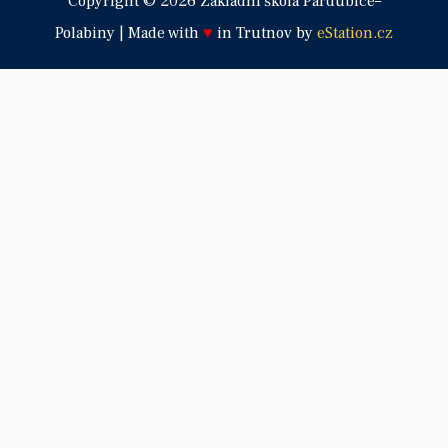
Copyright © 2026 Základní škola Pardubice–
Polabiny | Made with
♥
in Trutnov by
eStation.cz