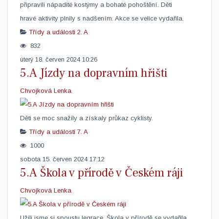
připravili nápadité kostýmy a bohaté pohoštění. Děti
hravé aktivity plnily s nadšením. Akce se velice vydařila.
Třídy a události
2. A
832
úterý 18. červen 2024 10:26
5.A Jízdy na dopravním hřišti
Chvojková Lenka
Děti se moc snažily a získaly průkaz cyklisty.
Třídy a události
7. A
1000
sobota 15. červen 2024 17:12
5.A Škola v přírodě v Českém ráji
Chvojková Lenka
​Užili jsme si spoustu legrace. Škola v přírodě se vydařila.