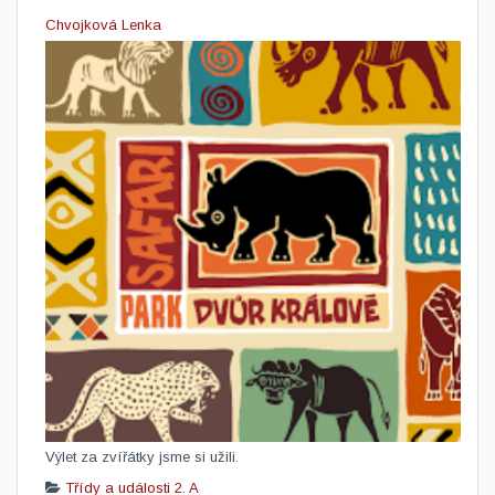
Chvojková Lenka
​Výlet za zvířátky jsme si užili.
Třídy a události
2. A