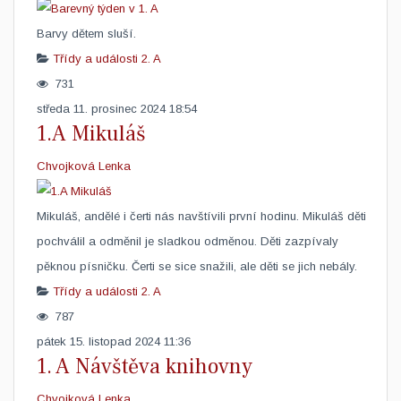
​Barvy dětem sluší.
Třídy a události
2. A
731
středa 11. prosinec 2024 18:54
1.A Mikuláš
Chvojková Lenka
Mikuláš, andělé i čerti nás navštívili první hodinu. Mikuláš děti
pochválil a odměnil je sladkou odměnou. Děti zazpívaly
pěknou písničku. Čerti se sice snažili, ale děti se jich nebály.
Třídy a události
2. A
787
pátek 15. listopad 2024 11:36
1. A Návštěva knihovny
Chvojková Lenka