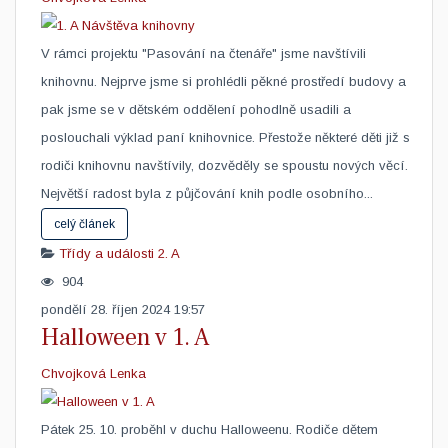
​V rámci projektu "Pasování na čtenáře" jsme navštívili
knihovnu. Nejprve jsme si prohlédli pěkné prostředí budovy a
pak jsme se v dětském oddělení pohodlně usadili a
poslouchali výklad paní knihovnice. Přestože některé děti již s
rodiči knihovnu navštívily, dozvěděly se spoustu nových věcí.
Největší radost byla z půjčování knih podle osobního...
celý článek
Třídy a události
2. A
904
pondělí 28. říjen 2024 19:57
Halloween v 1. A
Chvojková Lenka
Pátek 25. 10. proběhl v duchu Halloweenu. Rodiče dětem