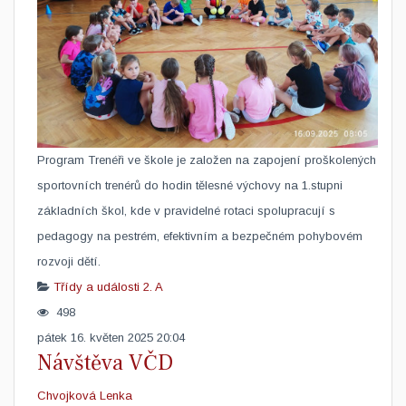
​Program Trenéři ve škole je založen na zapojení proškolených
sportovních trenérů do hodin tělesné výchovy na 1.stupni
základních škol, kde v pravidelné rotaci spolupracují s
pedagogy na pestrém, efektivním a bezpečném pohybovém
rozvoji dětí.
Třídy a události
2. A
498
pátek 16. květen 2025 20:04
Návštěva VČD
Chvojková Lenka