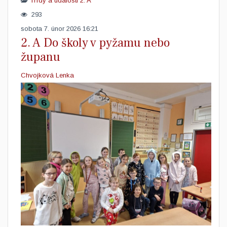
Třídy a události
2. A
293
sobota 7. únor 2026 16:21
2. A Do školy v pyžamu nebo
županu
Chvojková Lenka