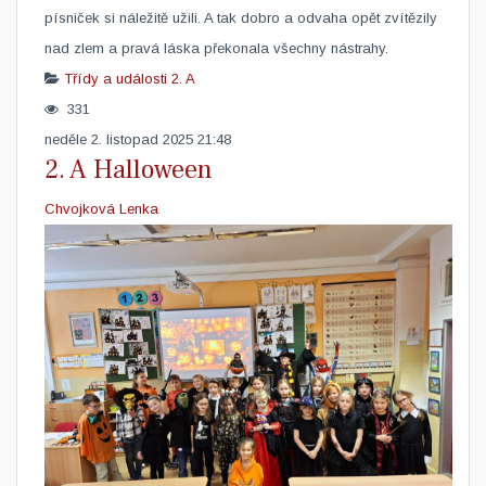
písniček si náležitě užili. A tak dobro a odvaha opět zvítězily
nad zlem a pravá láska překonala všechny nástrahy.
Třídy a události
2. A
331
neděle 2. listopad 2025 21:48
2. A Halloween
Chvojková Lenka