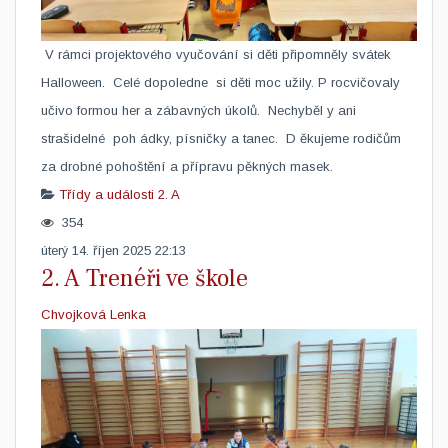
V rámci projektového vyučování si děti připomněly svátek
Halloween. Celé dopoledne si děti moc užily. P rocvičovaly
učivo formou her a zábavných úkolů. Nechyběl y ani
strašidelné poh ádky, písničky a tanec. D ěkujeme rodičům
za drobné pohoštění a přípravu pěkných masek.
Třídy a události
2. A
354
úterý 14. říjen 2025 22:13
2. A Trenéři ve škole
Chvojková Lenka