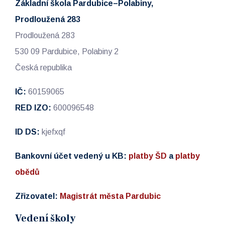
Základní škola Pardubice–Polabiny,
Prodloužená 283
Prodloužená 283
530 09 Pardubice, Polabiny 2
Česká republika
IČ:
60159065
RED IZO:
600096548
ID DS:
kjefxqf
Bankovní účet vedený u KB:
platby ŠD
a
platby
obědů
Zřizovatel:
Magistrát města Pardubic
Vedení školy