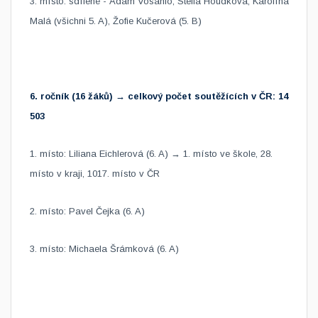
3. místo: sdílené -
Adam Vosáhlo, Stella Houdková, Karolína
Malá (všichni 5. A), Žofie Kučerová (5. B)
6. ročník (16 žáků) → celkový počet soutěžících v ČR: 14
503
1. místo: Liliana Eichlerová (6. A) → 1. místo ve škole, 28.
místo v kraji, 1017. místo v ČR
2. místo: Pavel Čejka (6. A)
3. místo: Michaela Šrámková (6. A)