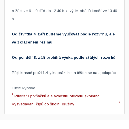
a žáci ze 6. - 9. tříd
do
12.40
h. a výdej o
bědů končí ve 13.40
h.
Od čtvrtka 4. září budeme vyučovat podle rozvrhu, ale
ve zkráceném režimu.
Od pondělí 8. září probíhá výuka podle stálých rozvrhů.
Přeji krásné prožití zbytku prázdnin a těším se na spolupráci.
Lucie Rybová​
Přivítání prvňáčků a slavnostní otevření školního ...
Vyzvedávání čipů do školní družiny