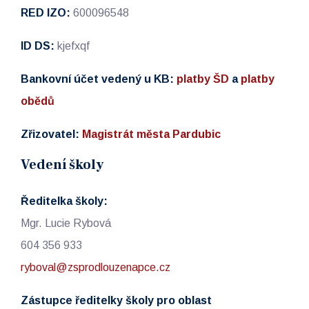
RED IZO:
600096548
ID DS:
kjefxqf
Bankovní účet vedený u KB:
platby ŠD
a
platby
obědů
Zřizovatel:
Magistrát města Pardubic
Vedení školy
Ředitelka školy:
Mgr. Lucie Rybová
604 356 933
ryboval@zsprodlouzenapce.cz
Zástupce ředitelky školy pro oblast