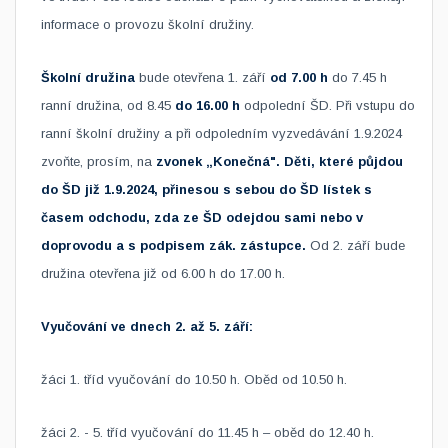
informace o provozu školní družiny.
Školní družina
bude otevřena 1. září
od 7.00
h
do 7.45 h
ranní družina, od 8.45
do 16.00
h
​odpolední ŠD. Při vstupu do
ranní školní družiny a při odpoledním vyzvedávání 1.9.2024
zvoňte, prosím, na
zvonek „Konečná". Děti
, které půjdou
do ŠD již 1.9.2024, přinesou s sebou do ŠD lístek s
časem odchodu, zda ze ŠD odejdou sami nebo v
doprovodu a s podpisem zák. zástupce.
Od 2. září bude
družina otevřena již od 6.00 h do 17.00
h.
Vyučování ve dnech 2. až 5. září:
žáci 1. tříd vyučování do 10.50
h. Oběd od 10.50
h.
žáci 2. - 5. tříd vyučování do 11.45
h
– oběd do 12.40
h
.