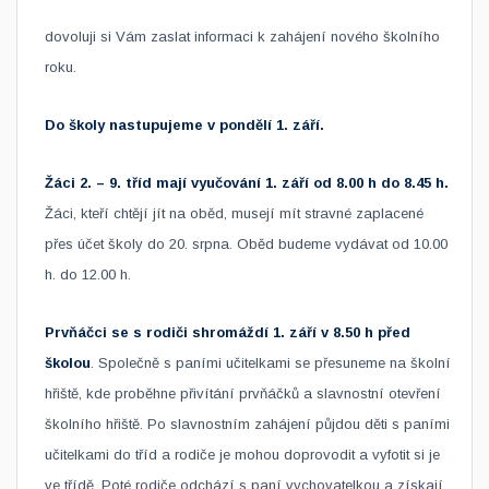
dovoluji si Vám zaslat informaci k zahájení nového školního
roku.
Do školy nastupujeme v pondělí 1. září.
Žáci 2. – 9. tříd mají vyučování 1
. září
od 8.00
h
do 8.45
h.
Žáci
, kteří chtějí jít na oběd, musejí mít stravné zaplacené
přes účet školy do 20.
srpna.
Oběd budeme vydávat od 10.00
h
.
do 12.00
h.
Prvňáčci se s rodiči shromáždí 1
. září
v 8.50
h
před
školou
. Společně s paními učitelkami se přesuneme na školní
hřiště, kde proběhne přivítání prvňáčků a slavnostní otevření
školního hřiště. Po slavnostním zahájení půjdou děti s paními
učitelkami do tříd a rodiče je mohou doprovodit
a vyfotit si je
ve třídě.
Poté rodiče odchází s paní vychovatelkou a získají